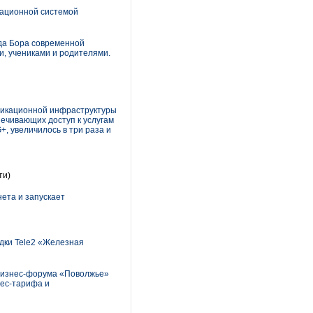
вационной системой
да Бора современной
и, учениками и родителями.
никационной инфраструктуры
печивающих доступ к услугам
+, увеличилось в три раза и
ти)
ета и запускает
дки Tele2 «Железная
 бизнес-форума «Поволжье»
нес-тарифа и