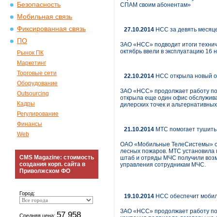
Безопасность
СПАМ своим абонентам»
Мобильная связь
Фиксированная связь
27.10.2014
НСС за девять месяце
ПО
ЗАО «НСС» подводит итоги техниче
октябрь ввели в эксплуатацию 16 
Рынок ПК
Маркетинг
Торговые сети
22.10.2014
НСС открыла новый о
Оборудование
ЗАО «НСС» продолжает работу по р
Outsourcing
открыла еще один офис обслужива
Кадры
дилерских точек и альтернативных
Регулирование
Финансы
21.10.2014
МТС помогает тушить 
Web
ОАО «Мобильные ТелеСистемы» об
лесных пожаров. МТС установила 
CMS Magazine: стоимость
штаб и отряды МЧС получили возм
создания корп. сайта в
управления сотрудникам МЧС.
Приволжском ФО
Город:
19.10.2014
НСС обеспечит мобиль
ЗАО «НСС» продолжает работу по 
57 958
Средняя цена: