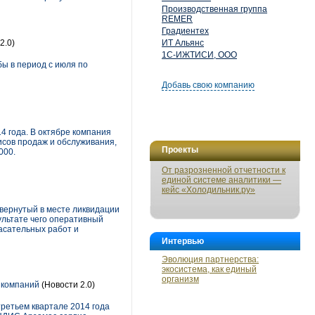
Производственная группа
REMER
Градиентех
2.0)
ИТ Альянс
1С-ИЖТИСИ, ООО
бы в период с июля по
Добавь свою компанию
4 года. В октябре компания
сов продаж и обслуживания,
Проекты
000.
От разрозненной отчетности к
единой системе аналитики —
кейс «Холодильник.ру»
вернутый в месте ликвидации
ультате чего оперативный
асательных работ и
Интервью
Эволюция партнерства:
экосистема, как единый
организм
 компаний
(Новости 2.0)
ретьем квартале 2014 года