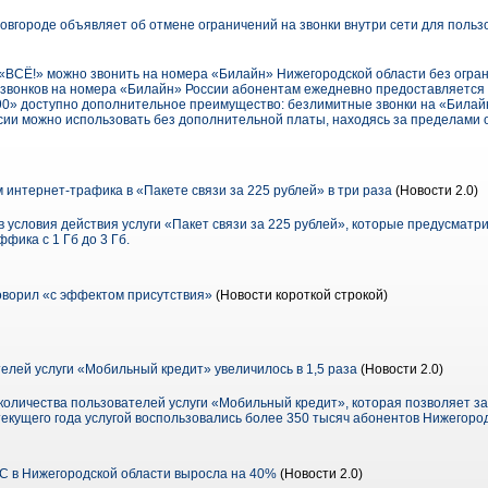
вгороде объявляет об отмене ограничений на звонки внутри сети для польз
«ВСЁ!» можно звонить на номера «Билайн» Нижегородской области без огран
ля звонков на номера «Билайн» России абонентам ежедневно предоставляется
990» доступно дополнительное преимущество: безлимитные звонки на «Билай
ссии можно использовать без дополнительной платы, находясь за пределами 
интернет-трафика в «Пакете связи за 225 рублей» в три раза
(Новости 2.0)
 условия действия услуги «Пакет связи за 225 рублей», которые предусмат
фика с 1 Гб до 3 Гб.
ворил «с эффектом присутствия»
(Новости короткой строкой)
елей услуги «Мобильный кредит» увеличилось в 1,5 раза
(Новости 2.0)
оличества пользователей услуги «Мобильный кредит», которая позволяет зач
 текущего года услугой воспользовались более 350 тысяч абонентов Нижегоро
С в Нижегородской области выросла на 40%
(Новости 2.0)