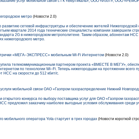
оказание услуг мобильной связи с ГК «Вертикаль», ООО «Изот», ООО «РЕМО
егородское метро
(Новости 2.0)
 развитию сетевой инфраструктуры и обеспечению жителей Нижегородской 
етьем квартале 2014 года технические специалисты компании завершили стро
андарта 2G в нижегородском метрополитене. Таким образом, абонентам НСС 
ях нижегородского метро.
трички «МЕГА–ЭКСПРЕСС» мобильным Wi-Fi Интернетом
(Новости 2.0)
тупила телекоммуникационным партнером проекта «ВМЕСТЕ В МЕГУ», обеспе
рнетом по технологии Wi–Fi. Теперь нижегородцам на протяжении всего пу
т НСС на скорости до 512 кбит/с.
услуги мобильной связи ОАО «Газпром газораспределение Нижний Новгород
открытого конкурса по выбору поставщика услуг для ОАО «Газпром газора
СС предложил заказчику наиболее выгодные условия обслуживания среди уч
о мобильного оператора Yota стартует в трех городах
(Новости короткой стр