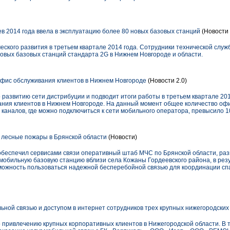
в 2014 года ввела в эксплуатацию более 80 новых базовых станций
(Новости 
ского развития в третьем квартале 2014 года. Сотрудники технической служ
новых базовых станций стандарта 2G в Нижнем Новгороде и области.
фис обслуживания клиентов в Нижнем Новгороде
(Новости 2.0)
азвитию сети дистрибуции и подводит итоги работы в третьем квартале 201
ния клиентов в Нижнем Новгороде. На данный момент общее количество офи
 каналов, где можно подключиться к сети мобильного оператора, превысило 1
лесные пожары в Брянской области
(Новости)
еспечил сервисами связи оперативный штаб МЧС по Брянской области, раз
мобильную базовую станцию вблизи cела Кожаны Гордеевского района, в рез
ожность пользоваться надежной бесперебойной связью для координации сп
ной связью и доступом в интернет сотрудников трех крупных нижегородских
привлечению крупных корпоративных клиентов в Нижегородской области. В т