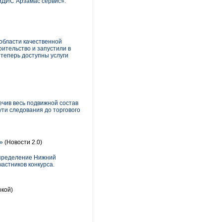
НДИС Арзамас сервис».
области качественной
ительство и запустили в
теперь доступны услуги
чив весь подвижной состав
ти следования до торгового
»
(Новости 2.0)
спределение Нижний
астников конкурса.
окой)