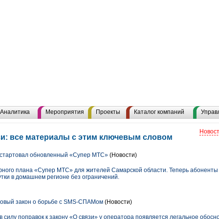
Аналитика
Мероприятия
Проекты
Каталог компаний
Управ
Новост
и: все материалы с этим ключевым словом
 стартовал обновленный «Супер МТС»
(Новости)
ного плана «Супер МТС» для жителей Самарской области. Теперь абоненты
утки в домашнем регионе без ограничений.
новый закон о борьбе с SMS-СПАМом
(Новости)
в силу поправок к закону «О связи» у оператора появляется легальное обосн