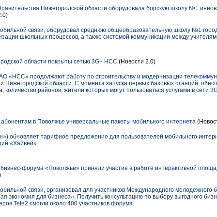
Правительства Нижегородской области оборудовала борскую школу №1 инно
.0)
 мобильной связи, оборудовал среднюю общеобразовательную школу №1 горо
изации школьных процессов, а также системой коммуникации между учителям
ородской области покрыты сетью 3G+ НСС
(Новости 2.0)
ЗАО «НСС» продолжают работу по строительству и модернизации телекомму
и Нижегородской области. С момента запуска первых базовых станций, обес
, количество районов, жители которых могут пользоваться услугами в сети 3G
 абонентам в Поволжье универсальные пакеты мобильного интернета
(Новос
») обновляет тарифное предложение для пользователей мобильного интерн
ций «Хайвей».
 бизнес-форума «Поволжье» приняли участие в работе интерактивной площа
)
мобильной связи, организовал для участников Международного молодежного
я экономия для бизнеса». Получить консультацию по выбору выгодного биз
ров Tele2 смогли около 400 участников форума.