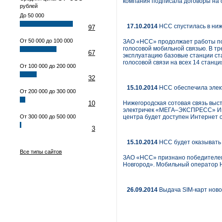
компания подписала договоры на 
рублей
До 50 000
17.10.2014
НСС спустилась в ниж
97
От 50 000 до 100 000
ЗАО «НСС» продолжает работы по
голосовой мобильной связью. В тр
67
эксплуатацию базовые станции ст
голосовой связи на всех 14 станци
От 100 000 до 200 000
32
15.10.2014
НСС обеспечила элек
От 200 000 до 300 000
10
Нижегородская сотовая связь выс
электричек «МЕГА–ЭКСПРЕСС» Инте
От 300 000 до 500 000
центра будет доступен Интернет о
3
15.10.2014
НСС будет оказывать 
Все типы сайтов
ЗАО «НСС» признано победителем 
Новгород». Мобильный оператор Н
26.09.2014
Выдача SIM-карт новог