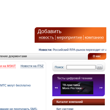
Добавить
новость
мероприятие
компанию
Новости:
Российский RPA-рынок переходит от автомат
ление документами
О нас
и на MSKIT
Новости на ITSZ
Поиск:
Тесты цифровой техники
 МТС могут бесплатно
Каталог компаний
ование не пропускать SMS-
Кит-системс