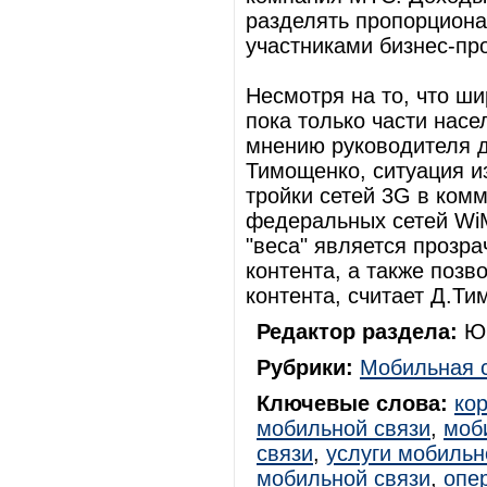
разделять пропорциона
участниками бизнес-пр
Несмотря на то, что ш
пока только части насе
мнению руководителя 
Тимощенко, ситуация и
тройки сетей 3G в ком
федеральных сетей WiM
"веса" является прозр
контента, а также позв
контента, считает Д.Ти
Редактор раздела:
Юр
Рубрики:
Мобильная 
Ключевые слова:
ко
мобильной связи
,
моб
связи
,
услуги мобильн
мобильной связи
,
опе