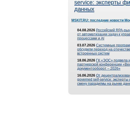
service: эксперты 
данных
MSKIT.RU: последние новости Мо
04.08.2026
Российский RPA-рын
от автоматизации задач к упр
процессами и AI
03.07.2026
Системные програ
обсудили переход на отечеств
встроенных систем
18.06.2026
ГК «ЭОС» подвела и
партнерской конференции «Ве
документооборот – 2026»
16.06.2026
От децентрализован
governed self-service: эксперт
смену парадигмы на рынке дан