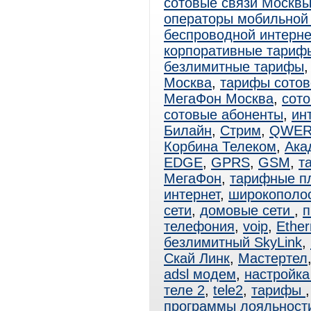
сотовые связи Москв
операторы мобильной
беспроводной интерне
корпоративные тари
безлимитные тарифы
Москва
,
тарифы сотов
МегаФон Москва
,
сото
сотовые абоненты
,
ин
Билайн
,
Стрим
,
QWER
Корбина Телеком
,
Ака
EDGE
,
GPRS
,
GSM
,
т
МегаФон
,
тарифные п
интернет
,
широкополо
сети
,
домовые сети
,
п
телефония
,
voip
,
Ether
безлимитный SkyLink
,
Скай Линк
,
Мастертел
adsl модем
,
настройка
теле 2
,
tele2
,
тарифы
программы лояльност