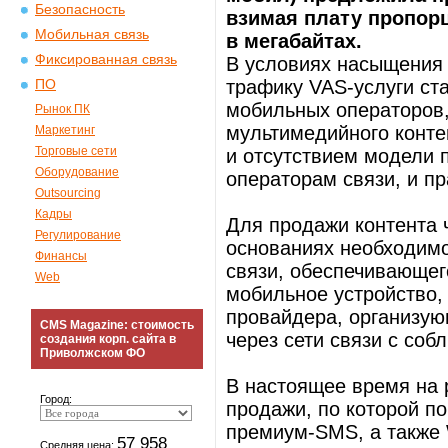
Безопасность
взимая плату пропор
Мобильная связь
в мегабайтах.
Фиксированная связь
В условиях насыщения
трафику VAS-услуги ст
ПО
мобильных операторов,
Рынок ПК
мультимедийного конте
Маркетинг
Торговые сети
и отсутствием модели 
Оборудование
операторам связи, и п
Outsourcing
Кадры
Для продажи контента 
Регулирование
основаниях необходим
Финансы
связи, обеспечивающего
Web
мобильное устройство, 
провайдера, организу
CMS Magazine: стоимость
через сети связи с со
создания корп. сайта в
Приволжском ФО
В настоящее время на 
Город:
продажи, по которой по
премиум-SMS, а также 
57 958
Средняя цена: