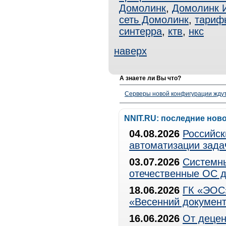
Домолинк
,
Домолинк 
сеть Домолинк
,
тариф
синтерра
,
ктв
,
нкс
наверх
А знаете ли Вы что?
Серверы новой конфигурации ждут 
NNIT.RU: последние нов
04.08.2026
Российск
автоматизации зада
03.07.2026
Системны
отечественные ОС д
18.06.2026
ГК «ЭОС»
«Весенний документ
16.06.2026
От децен