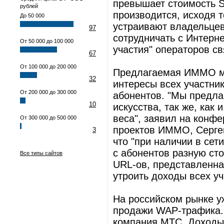
превышает стоимость S
рублей
производится, исходя т
До 50 000
устраивают владельцев
97
сотрудничать с Интерне
От 50 000 до 100 000
участия" операторов св
67
От 100 000 до 200 000
Предлагаемая ИММО мо
32
интересы всех участни
От 200 000 до 300 000
абонентов. "Мы предла
10
искусства, так же, как
веса", заявил на конф
От 300 000 до 500 000
проектов ИММО, Сергей
3
что "при наличии в сет
с абонентов разную сто
Все типы сайтов
URL-ов, представленна
утроить доходы всех уч
На российском рынке у
продажи WAP-трафика. 
компания МТС. Доходы 