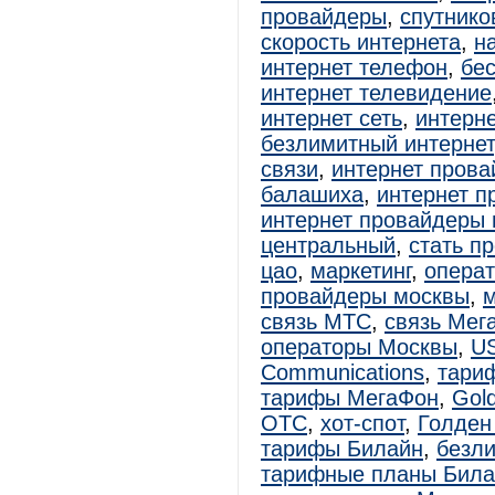
провайдеры
,
спутнико
скорость интернета
,
н
интернет телефон
,
бе
интернет телевидение
интернет сеть
,
интерне
безлимитный интернет
связи
,
интернет прова
балашиха
,
интернет п
интернет провайдеры 
центральный
,
стать п
цао
,
маркетинг
,
операт
провайдеры москвы
,
связь МТС
,
связь Мег
операторы Москвы
,
U
Communications
,
тари
тарифы МегаФон
,
Gol
ОТС
,
хот-спот
,
Голден
тарифы Билайн
,
безл
тарифные планы Била