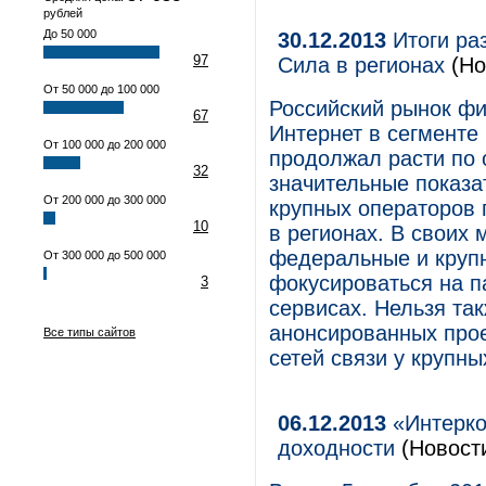
рублей
До 50 000
30.12.2013
Итоги ра
97
Сила в регионах
(Но
От 50 000 до 100 000
Российский рынок фи
67
Интернет в сегменте
От 100 000 до 200 000
продолжал расти по 
32
значительные показа
От 200 000 до 300 000
крупных операторов 
10
в регионах. В своих 
федеральные и круп
От 300 000 до 500 000
фокусироваться на п
3
сервисах. Нельзя та
анонсированных прое
Все типы сайтов
сетей связи у крупны
06.12.2013
«Интерко
доходности
(Новост