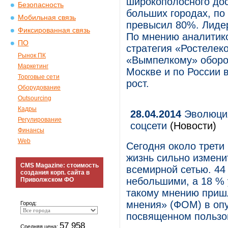
широкополосного дос
Безопасность
больших городах, по
Мобильная связь
превысил 80%. Лидер
Фиксированная связь
По мнению аналитико
ПО
стратегия «Ростелек
Рынок ПК
«Вымпелкому» оборон
Маркетинг
Москве и по России 
Торговые сети
рост.
Оборудование
Outsourcing
Кадры
28.04.2014
Эволюция
Регулирование
соцсети
(Новости)
Финансы
Web
Сегодня около трети 
жизнь сильно измени
CMS Magazine: стоимость
всемирной сетью. 44
создания корп. сайта в
небольшими, а 18 % у
Приволжском ФО
такому мнению приш
мнения» (ФОМ) в оп
Город:
посвященном пользо
57 958
Средняя цена: