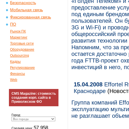
«Голден Телеком» и 
Безопасность
предоставление услу
Мобильная связь
под единым брендом
Фиксированная связь
пользователей. Он б
ПО
3G и Wi-Fi) и прово
Рынок ПК
общероссийский прое
Маркетинг
развития технологии
Торговые сети
Напомним, что за пр
Оборудование
остается достаточно 
Outsourcing
года FTTB-проект ох
Кадры
инвестиций в него, п
Регулирование
Финансы
Web
15.04.2008
Effortel 
Краснодаре
(Новост
CMS Magazine: стоимость
создания корп. сайта в
Группа компаний Effo
Приволжском ФО
эксплуатацию мульти
не разглашает объем
Город:
57 958
Средняя цена: