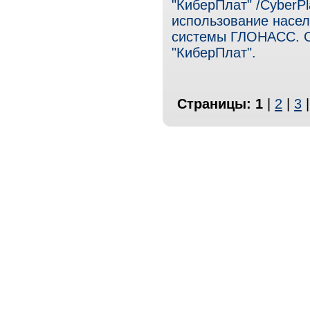
"КиберПлат" /CyberPl
использование насел
системы ГЛОНАСС. О
"КиберПлат".
Страницы:
1
|
2
|
3