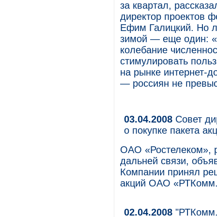
за квартал, рассказ
директор проектов 
Ефим Галицкий. Но л
зимой — еще один: «
колебание численнос
стимулировать польз
на рынке интернет-д
— россиян не превыс
03.04.2008
Совет ди
о покупке пакета а
ОАО «Ростелеком», 
дальней связи, объяв
Компании принял реш
акций ОАО «РТКомм.
02.04.2008
"РТКомм.р