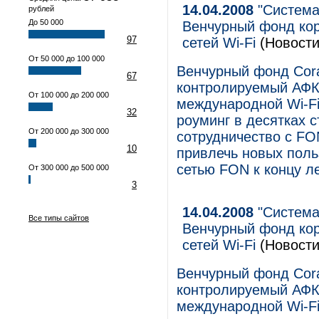
14.04.2008
"Система
рублей
До 50 000
Венчурный фонд кор
97
сетей Wi-Fi
(Новости
От 50 000 до 100 000
Венчурный фонд Cora
67
контролируемый АФК
От 100 000 до 200 000
международной Wi-Fi
32
роуминг в десятках с
От 200 000 до 300 000
сотрудничество с FO
10
привлечь новых поль
сетью FON к концу ле
От 300 000 до 500 000
3
14.04.2008
"Система
Все типы сайтов
Венчурный фонд кор
сетей Wi-Fi
(Новости
Венчурный фонд Cora
контролируемый АФК
международной Wi-Fi