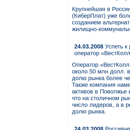
Крупнейшая в России
(КиберПлат) уже бол
созданием альтернат
жилищно-коммунальн
24.03.2008
Успеть к 
оператор «ВестКол
Оператор «ВестКолл»
около 50 млн долл. в
долю рынка более че
Также компания наме
активов в Поволжье 
что на столичном ры
число лидеров, а в р
долю рынка.
24.03.2008
Россияне