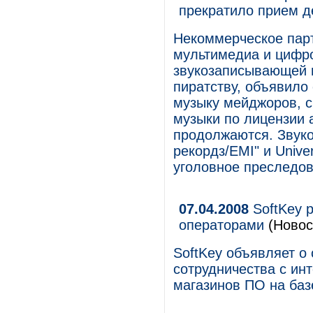
прекратило прием де
Некоммерческое парт
мультимедиа и цифр
звукозаписывающей и
пиратству, объявило
музыку мейджоров, с
музыки по лицензии
продолжаются. Звуко
рекордз/EMI" и Unive
уголовное преследов
07.04.2008
SoftKey р
операторами
(Новос
SoftKey объявляет о
сотрудничества с ин
магазинов ПО на баз