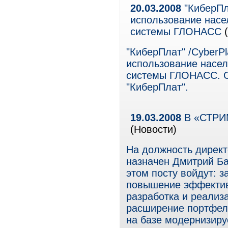
20.03.2008
"КиберПл
использование насе
системы ГЛОНАСС
(
"КиберПлат" /CyberPl
использование насел
системы ГЛОНАСС. О
"КиберПлат".
19.03.2008
В «СТРИМ
(Новости)
На должность дирек
назначен Дмитрий Ба
этом посту войдут: 
повышение эффектив
разработка и реализ
расширение портфеля
на базе модернизиру