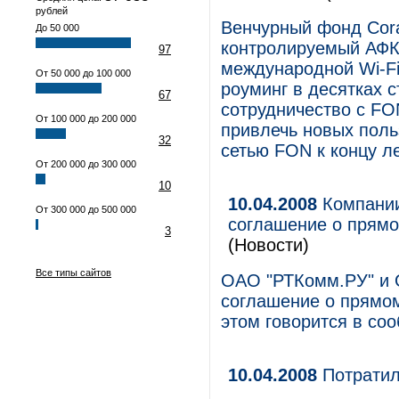
рублей
Венчурный фонд Cora
До 50 000
контролируемый АФК
97
международной Wi-Fi
От 50 000 до 100 000
роуминг в десятках с
67
сотрудничество с FO
От 100 000 до 200 000
привлечь новых поль
32
сетью FON к концу ле
От 200 000 до 300 000
10
10.04.2008
Компании
От 300 000 до 500 000
соглашение о прямо
3
(Новости)
Все типы сайтов
ОАО "РТКомм.РУ" и 
соглашение о прямом
этом говорится в со
10.04.2008
Потратил