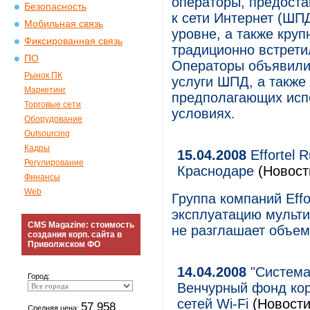
операторы, предост
Безопасность
к сети Интернет (ШП
Мобильная связь
уровне, а также кру
Фиксированная связь
традиционно встрет
ПО
Операторы объявили
Рынок ПК
услуги ШПД, а также
Маркетинг
предполагающих испо
Торговые сети
условиях.
Оборудование
Outsourcing
Кадры
15.04.2008
Effortel 
Регулирование
Краснодаре
(Новост
Финансы
Web
Группа компаний Effo
эксплуатацию мульти
CMS Magazine: стоимость
не разглашает объем
создания корп. сайта в
Приволжском ФО
14.04.2008
"Система
Город:
Венчурный фонд кор
сетей Wi-Fi
(Новости
57 958
Средняя цена: