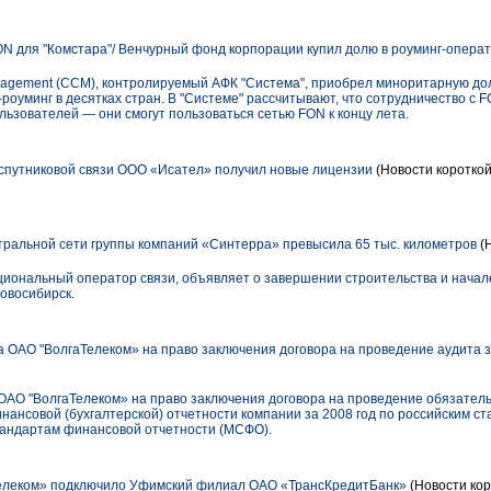
N для "Комстара"/ Венчурный фонд корпорации купил долю в роуминг-операт
nagement (CCM), контролируемый АФК "Система", приобрел миноритарную до
роуминг в десятках стран. В "Системе" рассчитывают, что сотрудничество с F
льзователей — они смогут пользоваться сетью FON к концу лета.
спутниковой связи ООО «Исател» получил новые лицензии
(Новости короткой
ральной сети группы компаний «Синтерра» превысила 65 тыс. километров
(
циональный оператор связи, объявляет о завершении строительства и начал
овосибирск.
 ОАО "ВолгаТелеком» на право заключения договора на проведение аудита з
ОАО "ВолгаТелеком» на право заключения договора на проведение обязател
инансовой (бухгалтерской) отчетности компании за 2008 год по российским с
тандартам финансовой отчетности (МСФО).
леком» подключило Уфимский филиал ОАО «ТрансКредитБанк»
(Новости кор