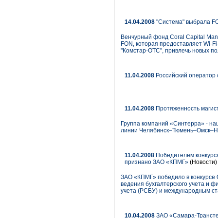
14.04.2008
"Система" выбрала FO
Венчурный фонд Coral Capital Ma
FON, которая предоставляет Wi-Fi-
"Комстар-ОТС", привлечь новых по
11.04.2008
Российский оператор 
11.04.2008
Протяженность магист
Группа компаний «Синтерра» - на
линии Челябинск–Тюмень–Омск–Н
11.04.2008
Победителем конкурса
признано ЗАО «КПМГ»
(Новости)
ЗАО «КПМГ» победило в конкурсе 
ведения бухгалтерского учета и ф
учета (РСБУ) и международным с
10.04.2008
ЗАО «Самара-Трансте