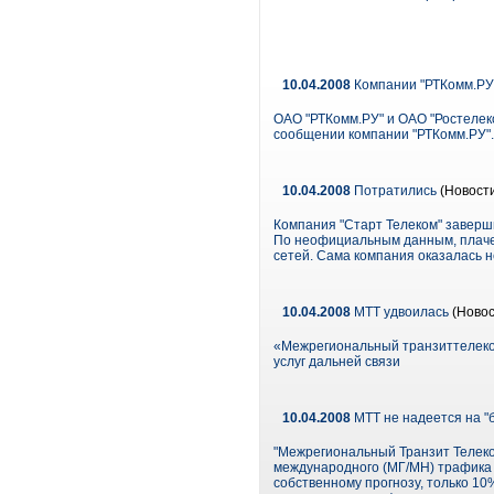
10.04.2008
Компании "РТКомм.РУ"
ОАО "РТКомм.РУ" и ОАО "Ростелеко
сообщении компании "РТКомм.РУ".
10.04.2008
Потратились
(Новост
Компания "Старт Телеком" заверши
По неофициальным данным, плаче
сетей. Сама компания оказалась н
10.04.2008
МТТ удвоилась
(Новос
«Межрегиональный транзиттелеком
услуг дальней связи
10.04.2008
МТТ не надеется на "
"Межрегиональный Транзит Телеко
международного (МГ/МН) трафика с
собственному прогнозу, только 10