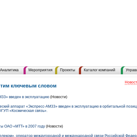
Аналитика
Мероприятия
Проекты
Каталог компаний
Управ
Новост
 этим ключевым словом
М33» введен в эксплуатацию
(Новости)
еский аппарат «Экспресс-АМ33» введен в эксплуатацию в орбитальной позици
ФГУП «Космическая связь».
ы ОАО «МТТ» в 2007 году
(Новости)
леком», оператор междугородной и международной связи Российской Федер