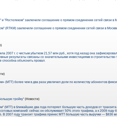
 и "Ростелеком" заключили соглашение о прямом соединении сетей связи в 
м" (RTKM) заключили соглашение о прямом соединении сетей связи в Москве.
и)
ла 2007 г. с чистым убытком 21,57 млн руб., хотя год назад она зафиксирова
вные результаты связаны со значительными инвестициями в строительство 
е способна объяснить провал.
ти)
» (МТТ) более чем в два раза увеличил доли по количеству абонентов фикси
большую тройку"
(Новости)
м" (МТТ) в ближайшие два года потеряет большую часть доходов от транзита
отовых компаний: сейчас он обслуживает 50% этого трафика, а к 2009 году б
%. В 2007 году транзит трафика принес МТТ большую часть выручки — $836 мл