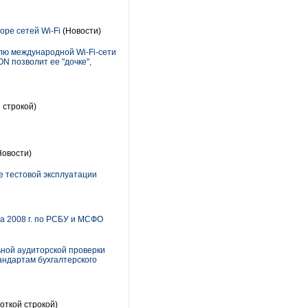
оре сетей Wi-Fi
(Новости)
лю международной Wi-Fi-сети
ON позволит ее "дочке",
 строкой)
Новости)
е тестовой эксплуатации
а 2008 г. по РСБУ и МСФО
ьной аудиторской проверки
тандартам бухгалтерского
откой строкой)