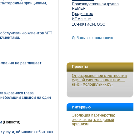
хгалтерскими принципами,
Производственная группа
REMER
Градиентех
ИТ Альянс
1С-ИЖТИСИ, ООО
о обслуживанию клиентов МТТ
 клиентами.
Добавь свою компанию
Компания не разглашает
Проекты
От разрозненной отчетности к
единой системе аналитики —
кейс «Холодильник.ру»
к выразился глава
с небольшим сдвигом на один
Интервью
Эволюция партнерства:
экосистема, как единый
м
(Новости)
организм
услуги, объявляет об итогах