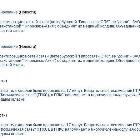
тирование
(Новости)
ектировщиков сетей связи (петербургской "Гипросвязи СПб", ее "дочки" - ЗА
азахстанской "Гипросвязь-Азия") объединят их в единый холдинг. Объединен
 сетей связи.
тирование
(Новости)
ектировщиков сетей связи (петербургской "Гипросвязи СПб", ее "дочки" - ЗА
азахстанской "Гипросвязь-Азия") объединят их в единый холдинг. Объединен
 сетей связи.
сти)
ных телеканалов было прервано на 17 минут. Вещательная госкомпания РТР
Космическая связь" (ГПКС), а ГПКС напоминает о многочисленных случаях с
даны огласке.
сти)
ных телеканалов было прервано на 17 минут. Вещательная госкомпания РТР
Космическая связь" (ГПКС), а ГПКС напоминает о многочисленных случаях с
даны огласке.