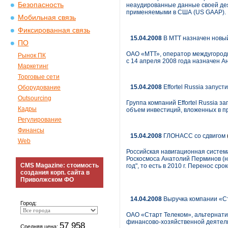
Безопасность
неаудированные данные своей дея
применяемыми в США (US GAAP).
Мобильная связь
Фиксированная связь
15.04.2008
В МТТ назначен новый
ПО
ОАО «МТТ», оператор междугородн
Рынок ПК
с 14 апреля 2008 года назначен А
Маркетинг
Торговые сети
15.04.2008
Effortel Russia запус
Оборудование
Outsourcing
Группа компаний Effortel Russia 
Кадры
объем инвестиций, вложенных в пр
Регулирование
Финансы
15.04.2008
ГЛОНАСС со сдвигом
Web
Российская навигационная систем
Роскосмоса Анатолий Перминов (на
CMS Magazine: стоимость
год", то есть в 2010 г. Перенос с
создания корп. сайта в
Приволжском ФО
14.04.2008
Выручка компании «Ст
Город:
ОАО «Старт Телеком», альтернати
финансово-хозяйственной деятельн
57 958
Средняя цена: