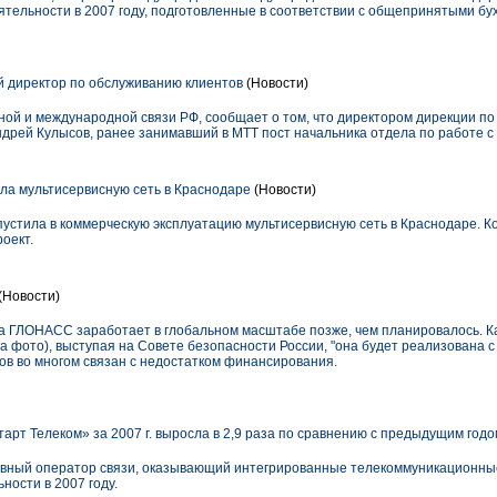
тельности в 2007 году, подготовленные в соответствии с общепринятыми бу
 директор по обслуживанию клиентов
(Новости)
ой и международной связи РФ, сообщает о том, что директором дирекции п
ндрей Кулысов, ранее занимавший в МТТ пост начальника отдела по работе с
тила мультисервисную сеть в Краснодаре
(Новости)
запустила в коммерческую эксплуатацию мультисервисную сеть в Краснодаре. 
оект.
(Новости)
а ГЛОНАСС заработает в глобальном масштабе позже, чем планировалось. Ка
 фото), выступая на Совете безопасности России, "она будет реализована 
роков во многом связан с недостатком финансирования.
арт Телеком» за 2007 г. выросла в 2,9 раза по сравнению с предыдущим годо
вный оператор связи, оказывающий интегрированные телекоммуникационные 
ости в 2007 году.