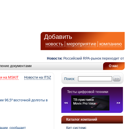
Добавить
новость
мероприятие
компанию
Новости:
Российский RPA-рынок переходит от автом
ление документами
О нас
и на MSKIT
Новости на ITSZ
Поиск:
Тесты цифровой техники
и 96,5º восточной долготы в
Каталог компаний
ации, сообщает
Кит-системс