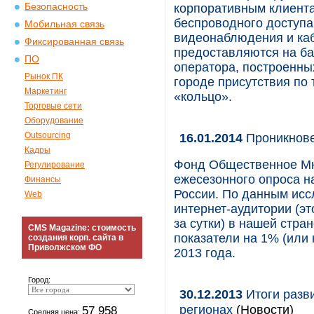
Безопасность
корпоративным клиента
беспроводного доступа
Мобильная связь
видеонаблюдения и каб
Фиксированная связь
предоставляются на ба
ПО
оператора, построенны
Рынок ПК
городе присутствия по 
Маркетинг
«кольцо».
Торговые сети
Оборудование
Outsourcing
16.01.2014
Проникнове
Кадры
Фонд Общественное Мн
Регулирование
ежесезонного опроса н
Финансы
России. По данным исс
Web
интернет-аудитории (эт
за сутки) в нашей стра
CMS Magazine: стоимость
показатели на 1% (или
создания корп. сайта в
Приволжском ФО
2013 года.
Город:
30.12.2013
Итоги разви
регионах
(Новости)
57 958
Средняя цена: