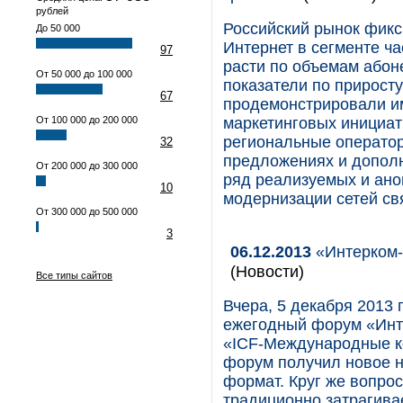
рублей
Российский рынок фикс
До 50 000
Интернет в сегменте ч
97
расти по объемам абон
От 50 000 до 100 000
показатели по прирост
67
продемонстрировали име
От 100 000 до 200 000
маркетинговых инициат
региональные операто
32
предложениях и дополн
От 200 000 до 300 000
ряд реализуемых и ано
10
модернизации сетей свя
От 300 000 до 500 000
3
06.12.2013
«Интерком-
(Новости)
Все типы сайтов
Вчера, 5 декабря 2013
ежегодный форум «Инт
«ICF-Международные ко
форум получил новое на
формат. Круг же вопро
традиционно затрагива