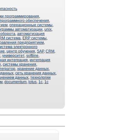
опасность
ки программирования
,
 программного обеспечения
,
тием
,
операционные системы
,
ограммы автоматизации
,
unix
,
ооборота
,
автоматизация
RM система
,
ERP системы
,
правления предприятием
,
истема электронного
ние
,
центр обучения
,
SAP
,
CRM
,
т
,
университет
,
softline
,
ная интеграция
,
интеграция
e
,
системы хранения
,
тегратор
,
хранение данных
,
 данных
,
сеть хранения данных
,
анением данных
,
технологии
ом
,
documentum
,
lotus
,
1с
,
1с