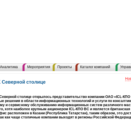
Аналитика
Мероприятия
Проекты
Каталог компаний
Управ
Нов
К Северной столице
 Северной столице открылось представительство компании ОАО «ICL-КП
е решения в области информационных технологий и услуги по консалтин
ому и сервисному обслуживанию информационных систем различного мас
что, хотя наиболее крупным акционером ICL-КПО ВС и является британская к
фис расположен в Казани (Республика Татарстан), таким образом, это до
так как чаще столичные компании выходят в регионы Российской Федерац