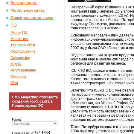
Безопасность
Центральный офис компании ICL-КПО
Мобильная связь
компания Fujitsu Services, до 2 ап
также коллектив компании (23 %). Н
Фиксированная связь
представительства в Москве, Петерб
«Фуджицу Сервисез», расположенное 
ПО
года составляла 910 человек.
Рынок ПК
Основными направлениями деятельн
Маркетинг
информационно-управляющих систем,
управления производством по межд
Торговые сети
2007 году были ОАО «Газпром» и ег
Оборудование
Недавно компания открыла представ
Outsourcing
компании еще в начале 2007 года пр
регионов для развития бизнеса.
Кадры
Регулирование
ICL-КПО ВС, выходя в новый регион,
филиалы, представительства и доче
Финансы
Кроме того, в планах компании и по
Web
также госструктурах. При этом рын
Заметим, что ICL-КПО ВС уже реализ
Петербурге инженерно-производств
CMS Magazine: стоимость
десяти странах мира, было осущест
создания корп. сайта в
обеспечения, как Microsoft Project
Приволжском ФО
решения компании ICL-КПО ВС по уп
увеличить точность оговариваемых с
является не первым из реализованн
Город:
решение по автоматизации передач
Также Петербург входил и в список 
2004 году осуществили наладку обору
57 958
Средняя цена: