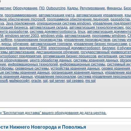
)
кетинг
,
Оборудование
,
ПО
,
Outsourcing
,
Кадры
,
Регулирование
,
Финансы
,
Без
ги
,
программирование
,
автоматизация учета
,
автоматизация управления
,
язы
ное обеспечение microsoft
,
программное обеспечение лицензия
,
разработка
ava
,
Java приложения
,
операционная система windows
,
управление предприя
тизация бизнеса
,
автоматизация склада
,
автоматизация технологических
,
пр
ентр разработки
,
система документооборота
,
linux
,
автоматизация документ
CM
,
windows server 2003
,
windows vista
,
автоматизация
,
программы windows
,
C
softline
,
планирование производства
,
управление производством
,
система у
,
курсы
,
обучение
,
автоматизация торговли
,
управление бизнес процессами
,
с
внедрение
,
внедрение CRM
,
электронный документооборот
,
биллинг
,
it обуче
темы автоматизации
,
дистанционное обучение
,
государственный университе
ентооборот предприятия
,
оптимизация бизнес процессов
,
интеграция
,
систем
ое оборудование
,
центр обработки данных
,
системы хранения данных
,
storag
ение
,
информационных технологий
,
информационные системы
,
системный ин
атформы
,
серверные системы
,
устройства хранения данных
,
сервер хранения
ые системы хранения данных
,
организация хранения данных
,
управление хр
во хранения данных
,
управление персоналом
,
система управления персонал
osoft
,
майкрософт
,
oracle
,
sql
,
sql server
,
sql сервер
,
ms sql
гу "Бесплатная доставка" вашего оборудования до дата-центра.
ости Нижнего Новгорода и Поволжья