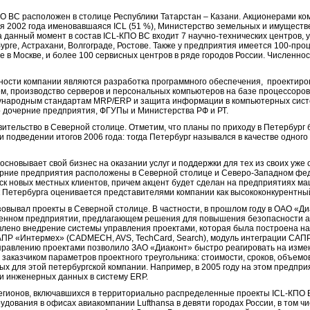
 ВС расположен в столице Республики Татарстан – Казани. Акционерами ко
реля 2002 года именовавшаяся ICL (51 %), Министерство земельных и имущест
а данный момент в состав ICL-КПО ВС входит 7 научно-технических центров, 
урге, Астрахани, Волгограде, Ростове. Также у предприятия имеется 100-пр
в Москве, и более 100 сервисных центров в ряде городов России. Численнос
ости компании являются разработка программного обеспечения, проектиро
 производство серверов и персональных компьютеров на базе процессоров I
ународным стандартам MRP/ERP и защита информации в компьютерных систе
о дочерние предприятия, ФГУПы и Министерства РФ и РТ.
ительство в Северной столице. Отметим, что планы по приходу в Петербург
и подведении итогов 2006 года: тогда Петербург назывался в качестве одног
 основывает свой бизнес на оказании услуг и поддержки для тех из своих уже
рние предприятия расположены в Северной столице и Северо-Западном фед
иск новых местных клиентов, причем акцент будет сделан на предприятиях м
ок Петербурга оценивается представителями компании как высококонкурентны
овывал проекты в Северной столице. В частности, в прошлом году в ОАО «Д
енном предприятии, предлагающем решения для повышения безопасности а
влено внедрение системы управления проектами, которая была построена на
, САПР «Интермех» (CADMECH, AVS, TechCard, Search), модуль интеграции САП
равлению проектами позволило ЗАО «Диаконт» быстро реагировать на измен
 заказчиком параметров проектного треугольника: стоимости, сроков, объемо
ых для этой петербургской компании. Например, в 2005 году на этом предпр
и инженерных данных в систему ERP.
регионов, включавшихся в территориально распределенные проекты ICL-КПО В
дования в офисах авиакомпании Lufthansa в девяти городах России, в том чис