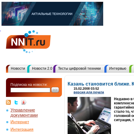
Новости
Новости 2.0
Тесты цифровой техники
Интервью
Казань становится ближе. 
Подписка на новости:
15.02.2008 03:52
версия для печати
Недавно в
комплексны
гарантийн
Управление
стало то, 
документами
головной о
ситуация, 
Интернет
Интеграция