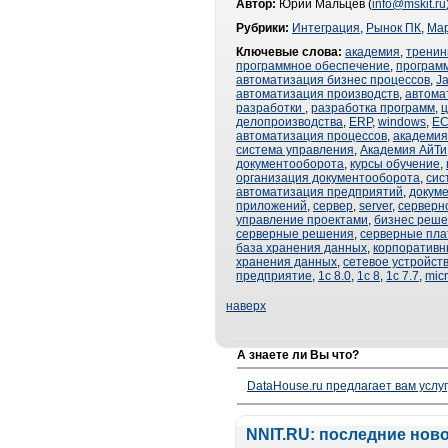
Автор:
Юрий Мальцев (
info@mskit.ru
Рубрики:
Интеграция
,
Рынок ПК
,
Мар
Ключевые слова:
академия
,
тренин
программное обеспечение
,
программ
автоматизация бизнес процессов
,
J
автоматизация производств
,
автома
разработки
,
разработка программ
,
ц
делопроизводства
,
ERP
,
windows
,
E
автоматизация процессов
,
академия 
система управления
,
Академия АйТи
документооборота
,
курсы обучение
,
организация документооборота
,
сис
автоматизация предприятий
,
докум
приложений
,
сервер
,
server
,
серверн
управление проектами
,
бизнес реш
серверные решения
,
серверные пл
база хранения данных
,
корпоративн
хранения данных
,
сетевое устройст
предприятие
,
1с 8.0
,
1с 8
,
1с 7.7
,
micr
наверх
А знаете ли Вы что?
DataHouse.ru предлагает вам услу
NNIT.RU: последние нов