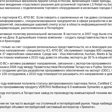
ти розничных магазинов Apparel Group в России, включающей такие бренды, 
ено внедрение отраслевого решения для розничной торговли LS Retail на базе
ных магазинах с подключением торгового оборудования в нескольких городах 
и партнеров ICL-КПО ВС. Если говорить о заключенных не так давно соглашен
зинформсервис», специализированное предприятие в сфере разработки и в
приятий, оказывающая широкий спектр услуг в области информационной бе
форматизации, расположенное в Петербурге.
ктивную политику региональной экспансии. В частности, в 2007 году были о
ве-на-Дону. В дальнейших планах компании – создать представительства в таки
к и Краснодар.
 только за счет создания региональных представительств, но и благодаря ра
тное направление: специалисты ICL-КПО ВС обслуживают порядка 800 серверн
7 европейских заказчиков. Среди них - Visa International, Auchan, Marks & Spe
ких планах компании к 2010 году довести объемы экспорта до 30 % в общем 
ПО ВС» активно развивает направление, связанное с экспортом программного 
ым в 2006 году между Правительством Республики Татарстан и Fujitsu Servic
о созданию центра разработки программного обеспечения на экспорт (ODC).
 100 сотрудников, к 2010 году планируется расширить это направление и до
году компания получила статусы авторизованного партнера Xerox, Certified Col
по программному продукту VERITAS NetBackup 6.0 компании Symantec и други
 году построить в Татарстане завод по производству компьютерной техники мо
).
нии не так часто выходят на столичный и петербургский рынок. Чаще наблюд
еринбург объявил петербургский системный интегратор «Тринити».