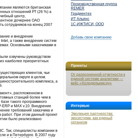
Производственная группа
мпании являются британская
REMER
венных отношений РТ (26 %) а
Градиентех
учебный центр,
ИТ Альянс
оцентное дочернее ОАО
1С-ИЖТИСИ, ООО
ть сотрудников на конец 2007
вание и внедрение
Добавь свою компанию
ntel, а также внедрение систем
мах. Основными заказчиками в
 были озвучены руководством
о из наиболее приоритетных
Проекты
 существующих клиентов, чьи
От разрозненной отчетности к
еральном округе в целом.
единой системе аналитики —
ашиностроительного комплекса, а
кейс «Холодильник.ру»
й.
иаконт», распложенном в
томных станций более чем в
 базе такого программного
Интервью
Р-ERP и MAX v.10. Внедрение
ение требований заказчика и
Эволюция партнерства:
в работ. При этом данный проект
экосистема, как единый
иятии было реализовано
организм
С. Так, специалисты компании в
ле и в Петербурге. В 2007 году