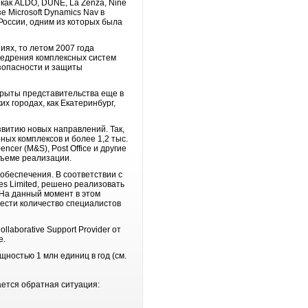
как ALDO, DUNE, La Zenza, Nine
 Microsoft Dynamics Nav в
России, одним из которых была
иях, то летом 2007 года
недрения комплексных систем
зопасности и защиты
ткрыты представительства еще в
х городах, как Екатеринбург,
звитию новых направлений. Так,
ых комплексов и более 1,2 тыс.
ncer (M&S), Post Office и другие
объеме реализации.
обеспечения. В соответствии с
es Limited, решено реализовать
 На данный момент в этом
вести количество специалистов
laborative Support Provider от
е.
щностью 1 млн единиц в год (см.
ается обратная ситуация: