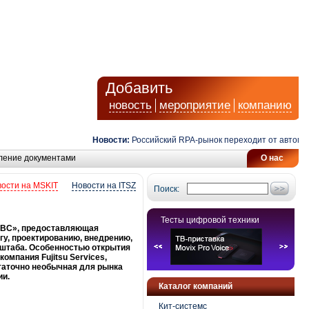
Добавить
новость
мероприятие
компанию
Новости:
Российский RPA-рынок переходит от автоматиза
ление документами
О нас
ости на MSKIT
Новости на ITSZ
Поиск:
Тесты цифровой техники
О ВС», предоставляющая
гу, проектированию, внедрению,
штаба. Особенностью открытия
омпания Fujitsu Services,
статочно необычная для рынка
ии.
Каталог компаний
Кит-системс