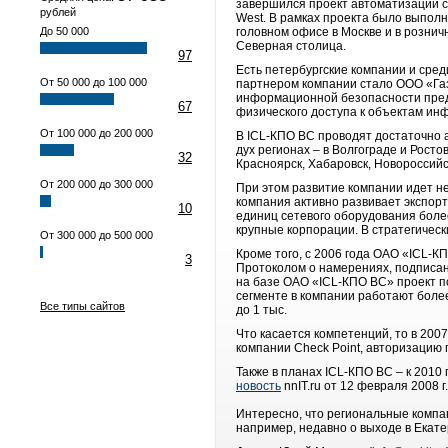
завершился проект автоматизации се
рублей
West. В рамках проекта было выполн
До 50 000
головном офисе в Москве и в рознич
Северная столица.
97
Есть петербургские компании и сред
От 50 000 до 100 000
партнером компании стало ООО «Га
информационной безопасности пред
67
физического доступа к объектам ин
От 100 000 до 200 000
В ICL-КПО ВС проводят достаточно а
дух регионах – в Волгограде и Росто
32
Красноярск, Хабаровск, Новороссийс
От 200 000 до 300 000
При этом развитие компании идет не
компания активно развивает экспор
10
единиц сетевого оборудования более 3
крупные корпорации. В стратегичес
От 300 000 до 500 000
Кроме того, с 2006 года ОАО «ICL-К
3
Протоколом о намерениях, подписанн
на базе ОАО «ICL-КПО ВС» проект п
сегменте в компании работают более
Все типы сайтов
до 1 тыс.
Что касается компетенций, то в 2007 
компании Check Point, авторизацию 
Также в планах ICL-КПО ВС – к 2010
новость
nnIT.ru от 12 февраля 2008 г.
Интересно, что региональные компа
например, недавно о выходе в Екат