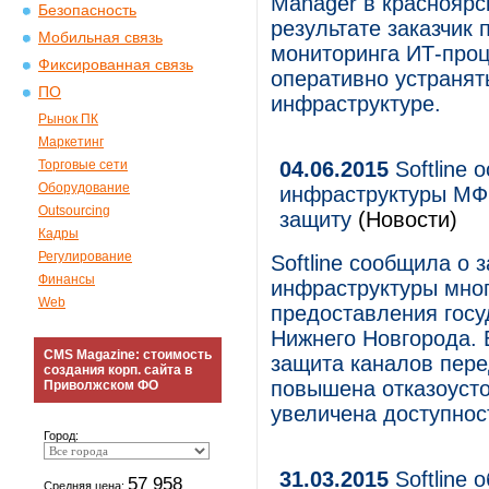
Manager в красноярск
Безопасность
результате заказчик
Мобильная связь
мониторинга ИТ-проц
Фиксированная связь
оперативно устранят
ПО
инфраструктуре.
Рынок ПК
Маркетинг
Торговые сети
04.06.2015
Softline 
Оборудование
инфраструктуры МФЦ
Outsourcing
защиту
(Новости)
Кадры
Регулирование
Softline сообщила о
Финансы
инфраструктуры мно
Web
предоставления госу
Нижнего Новгорода. 
CMS Magazine: стоимость
защита каналов пер
создания корп. сайта в
повышена отказоусто
Приволжском ФО
увеличена доступнос
Город:
31.03.2015
Softline 
57 958
Средняя цена: