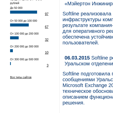
«Мэйертон Инжинир
рублей
До 50 000
Softline реализовала
97
инфраструктуры ком
От 50 000 до 100 000
результате компания
67
для оперативного ре
От 100 000 до 200 000
обеспечена устойчив
32
пользователей.
От 200 000 до 300 000
10
06.03.2015
Softline 
От 300 000 до 500 000
Уральском отделен
3
Softline подготовила
Все типы сайтов
сообщениями Уральс
Microsoft Exchange 
техническое обоснов
описанием функцион
решения.