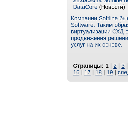
21.08.2014
Softline 
DataСore
(Новости)
Компании Softline бы
Software. Таким обра
виртуализации СХД от
продвижения решени
услуг на их основе.
Страницы:
1
|
2
|
3
16
|
17
|
18
|
19
|
сле