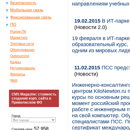
Безопасность
направлениям учебных 
Мобильная связь
Фиксированная связь
19.02.2015
В ИТ-парке
ПО
(Новости 2.0)
Рынок ПК
19 февраля в ИТ-парк
Маркетинг
образовательный курс,
Торговые сети
одним из мировых лиде
Оборудование
Outsourcing
Кадры
11.02.2015
ПСС предст
Регулирование
(Новости)
Финансы
Web
Инженерно-консалтинго
центром KiloNewton.ru
CMS Magazine: стоимость
курсы по основным реш
создания корп. сайта в
Приволжском ФО
момент российский прое
работе с инженерным п
на свой компьютер. О
Город:
специалистами ПСС. П
сертификат международ
57 958
Средняя цена: