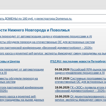
ать ДОМЕНЫ по 180 руб. у регистратора Domenus.ru.
ости Нижнего Новгорода и Поволжья
 переходит от автоматизации задач к управлению процессами и AI
сты обсудили переход на отечественные ОС для встроенных систем
оги партнерской конференции «Весенний документооборот – 2026»
го хаоса к governed self-service: эксперты фиксируют смену парадигмы на р
сквы и Центра
ITSZ.RU: последние новости Петербург
ок переходит от автоматизации
04.08.2026
Российский RPA-рынок пе
 и AI
задач к управлению процессами и AI
мисты обсудили переход на
03.07.2026
Системные программисты
ных систем
отечественные ОС для встроенных с
итоги партнерской конференции
18.06.2026
ГК «ЭОС» подвела итоги 
 2026»
«Весенний документооборот – 2026»
ого хаоса к governed self-
16.06.2026
От децентрализованного ха
мену парадигмы на рынке данных
service: эксперты фиксируют смену 