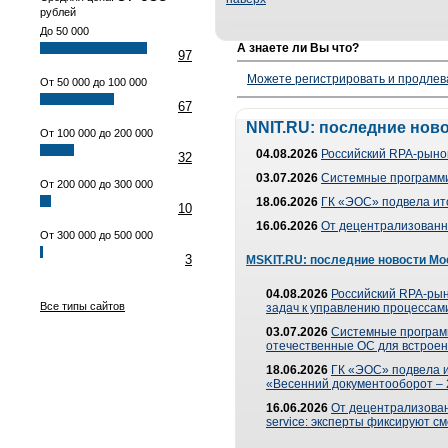
рублей
До 50 000
А знаете ли Вы что?
97
Можете регистрировать и продлев
От 50 000 до 100 000
67
NNIT.RU: последние нов
От 100 000 до 200 000
04.08.2026
Российский RPA-рынок
32
03.07.2026
Системные программи
От 200 000 до 300 000
18.06.2026
ГК «ЭОС» подвела ит
10
16.06.2026
От децентрализованно
От 300 000 до 500 000
3
MSKIT.RU: последние новости Мо
04.08.2026
Российский RPA-рын
Все типы сайтов
задач к управлению процессами
03.07.2026
Системные програм
отечественные ОС для встроен
18.06.2026
ГК «ЭОС» подвела 
«Весенний документооборот –
16.06.2026
От децентрализованн
service: эксперты фиксируют с