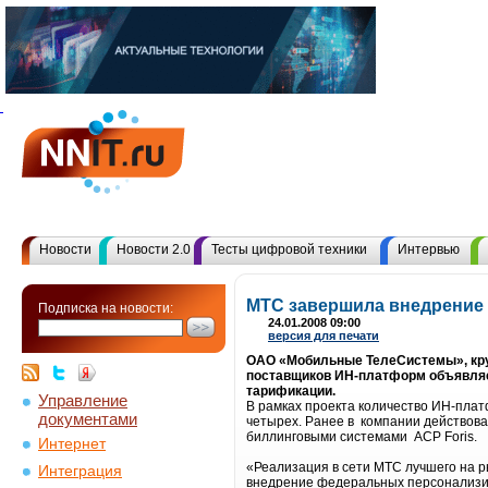
Новости
Новости 2.0
Тесты цифровой техники
Интервью
МТС завершила внедрение 
Подписка на новости:
24.01.2008 09:00
версия для печати
ОАО «Мобильные ТелеСистемы», круп
поставщиков ИН-платформ объявляет
тарификации.
Управление
В рамках проекта количество ИН-плат
документами
четырех. Ранее в компании действов
биллинговыми системами АСР Foris.
Интернет
«Реализация в сети МТС лучшего на р
Интеграция
внедрение федеральных персонализир