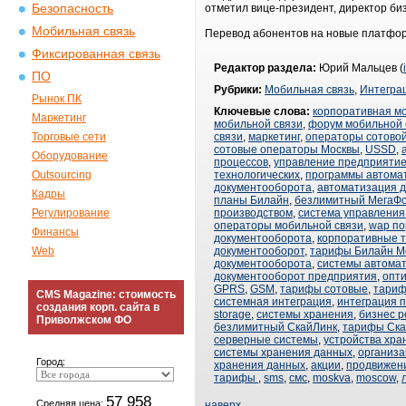
Безопасность
отметил вице-президент, директор б
Мобильная связь
Перевод абонентов на новые платформ
Фиксированная связь
Редактор раздела:
Юрий Мальцев (
ПО
Рубрики:
Мобильная связь
,
Интегра
Рынок ПК
Ключевые слова:
корпоративная м
Маркетинг
мобильной связи
,
форум мобильной 
Торговые сети
связи
,
маркетинг
,
операторы сотовой
сотовые операторы Москвы
,
USSD
,
Оборудование
процессов
,
управление предприяти
Outsourcing
технологических
,
программы автома
документооборота
,
автоматизация 
Кадры
планы Билайн
,
безлимитный МегаФ
Регулирование
производством
,
система управлени
операторы мобильной связи
,
wap п
Финансы
документооборота
,
корпоративные 
Web
документооборот
,
тарифы Билайн М
документооборота
,
системы автома
документооборот предприятия
,
опти
GPRS
,
GSM
,
тарифы сотовые
,
тари
CMS Magazine: стоимость
системная интеграция
,
интеграция 
создания корп. сайта в
storage
,
системы хранения
,
бизнес 
Приволжском ФО
безлимитный СкайЛинк
,
тарифы Ска
серверные системы
,
устройства хра
системы хранения данных
,
организа
Город:
хранения данных
,
акции
,
продвижен
тарифы
,
sms
,
смс
,
moskva
,
moscow
,
57 958
Средняя цена:
наверх