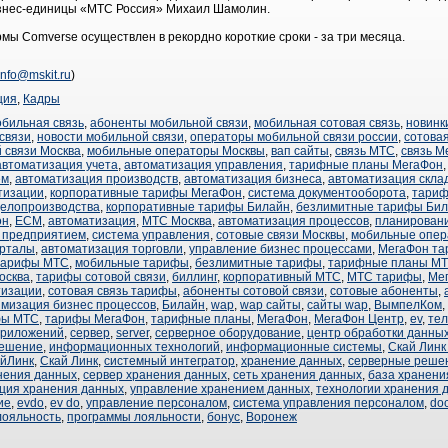
изнес-единицы «МТС Россия» Михаил Шамолин.
ы Comverse осуществлен в рекордно короткие сроки - за три месяца.
info@mskit.ru
)
ция
,
Кадры
обильная связь
,
абоненты мобильной связи
,
мобильная сотовая связь
,
новинк
связи
,
новости мобильной связи
,
операторы мобильной связи россии
,
сотовая
 связи Москва
,
мобильные операторы Москвы
,
вап сайты
,
связь МТС
,
связь М
автоматизация учета
,
автоматизация управления
,
тарифные планы МегаФон
ем
,
автоматизация производств
,
автоматизация бизнеса
,
автоматизация скла
тизации
,
корпоративные тарифы МегаФон
,
система документооборота
,
тариф
делопроизводства
,
корпоративные тарифы Билайн
,
безлимитные тарифы Би
он
,
ECM
,
автоматизация
,
МТС Москва
,
автоматизация процессов
,
планировани
я предприятием
,
система управления
,
сотовые связи Москвы
,
мобильные опе
орталы
,
автоматизация торговли
,
управление бизнес процессами
,
МегаФон т
тарифы МТС
,
мобильные тарифы
,
безлимитные тарифы
,
тарифные планы М
осква
,
тарифы сотовой связи
,
биллинг
,
корпоративный МТС
,
МТС тарифы
,
Ме
тизации
,
сотовая связь тарифы
,
абоненты сотовой связи
,
сотовые абоненты
,
мизация бизнес процессов
,
Билайн
,
wap
,
wap сайты
,
сайты wap
,
ВымпелКом
,
фы МТС
,
тарифы МегаФон
,
тарифные планы
,
МегаФон
,
МегаФон Центр
,
ev
,
те
приложений
,
сервер
,
server
,
серверное оборудование
,
центр обработки данны
решение
,
информационных технологий
,
информационные системы
,
Скай Лин
йЛинк
,
Скай Линк
,
системный интегратор
,
хранение данных
,
серверные реше
нения данных
,
сервер хранения данных
,
сеть хранения данных
,
база хранени
ция хранения данных
,
управление хранением данных
,
технологии хранения 
ие
,
evdo
,
ev do
,
управление персоналом
,
система управления персоналом
,
do
лояльность
,
программы лояльности
,
бонус
,
Воронеж