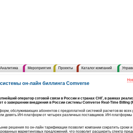
Аналитика
Мероприятия
Проекты
Каталог компаний
Управ
Нов
системы он-лайн биллинга Comverse
нейший оператор сотовой связи в России и странах СНГ, в рамках реализ
 о завершении внедрения в России системы Comverse Real-Time Billing 
форм, обслуживающих абонентов с предоплатной системой расчетов во всех 
али девять ИН-платформ от четырех различных поставщиков. ИН-платформы
ынке решения по он-лайн тарификации позволит компании сократить сроки и 
ованных маркетинговых предложений, что позволит расширить спектр предо