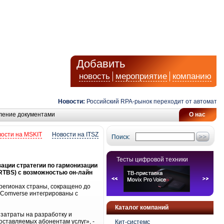
Добавить
новость
мероприятие
компанию
Новости:
Российский RPA-рынок переходит от автоматизаци
ление документами
О нас
ости на MSKIT
Новости на ITSZ
Поиск:
Тесты цифровой техники
ации стратегии по гармонизации
(RTBS) с возможностью он-лайн
регионах страны, сокращено до
 Comverse интегрированы с
Каталог компаний
затраты на разработку и
ставляемых абонентам услуг», -
Кит-системс