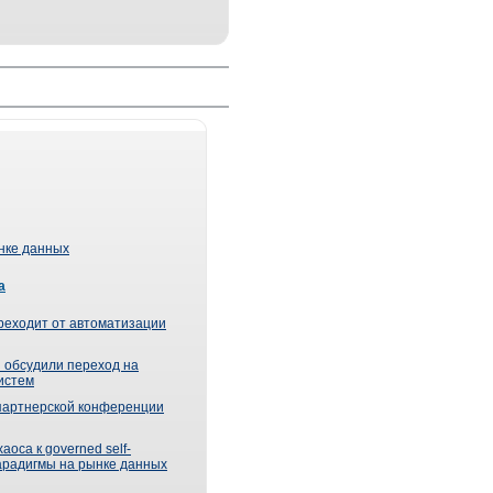
ынке данных
а
реходит от автоматизации
 обсудили переход на
истем
партнерской конференции
оса к governed self-
парадигмы на рынке данных