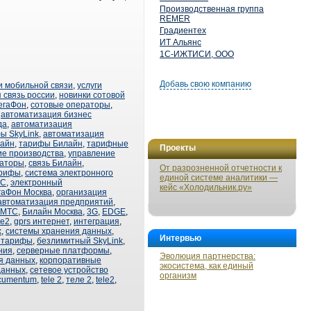
Производственная группа
REMER
Градиентех
ИТ Альянс
1С-ИЖТИСИ, ООО
Добавь свою компанию
и мобильной связи
,
услуги
 связь россии
,
новинки сотовой
егаФон
,
сотовые операторы
,
,
автоматизация бизнес
да
,
автоматизация
ы SkyLink
,
автоматизация
лайн
,
тарифы Билайн
,
тарифные
Проекты
е производства
,
управление
раторы
,
связь Билайн
,
От разрозненной отчетности к
арифы
,
система электронного
единой системе аналитики —
ТС
,
электронный
кейс «Холодильник.ру»
гаФон Москва
,
организация
автоматизация предприятий
,
МТС
,
Билайн Москва
,
3G
,
EDGE
,
ле2
,
gprs интернет
,
интеграция
,
х
,
системы хранения данных
,
Интервью
к тарифы
,
безлимитный SkyLink
,
ния
,
серверные платформы
,
Эволюция партнерства:
я данных
,
корпоративные
экосистема, как единый
данных
,
сетевое устройство
организм
cumentum
,
tele 2
,
теле 2
,
tele2
,