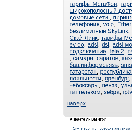
тарифы МегаФон
,
тар
широкополосный дост
домовые сети
,
пиринг
телефония
,
voip
,
Ether
безлимитный SkyLink
,
Скай Линк
,
тарифы Ме
ev do
,
adsl
,
dsl
,
adsl м
подключение
,
tele 2
,
т
,
самара
,
саратов
,
каз
башинформсвязь
,
sms
татарстан
,
республика
лояльности
,
оренбург
чебоксары
,
пенза
,
уль
таттелеком
,
зебра
,
iptv
наверх
А знаете ли Вы что?
CityTelecom.ru проводит активную