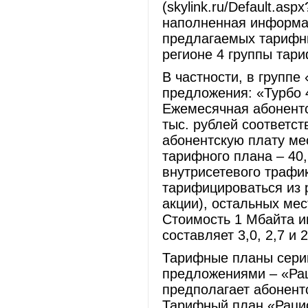
(skylink.ru/Default.as
наполненная информац
предлагаемых тарифны
регионе 4 группы тари
В частности, в группе
предложения: «Турбо 4
Ежемесячная абонентск
тыс. рублей соответс
абонентскую плату ме
тарифного плана – 40,
внутрисетевого трафи
тарифицироваться из р
акции), остальных мес
Стоимость 1 Мбайта и
составляет 3,0, 2,7 и 
Тарифные планы сери
предложениями – «Рац
предполагает абонент
Тарифный план «Рацио