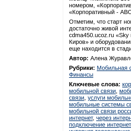
номером, «Корпоратив
«Корпоративный - ABC
Отметим, что старт но
достаточно живой инте
cdma450.ucoz.ru «Sky
Киров» и оборудовани
еще находится в стади
Автор:
Алена Журавле
Рубрики:
Мобильная 
Финансы
Ключевые слова:
ко
мобильной связи
,
моб
связи
,
услуги мобильн
мобильные системы с
мобильной связи росс
интернет
,
через интер
подключение интерне