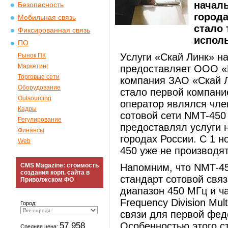
началь
Безопасность
города
Мобильная связь
стало 
Фиксированная связь
исполь
ПО
Услуги «Скай Линк» н
Рынок ПК
Маркетинг
предоставляет ООО «
Торговые сети
компания ЗАО «Скай Л
Оборудование
стало первой компани
Outsourcing
оператор являлся чл
Кадры
сотовой сети NMT-450
Регулирование
предоставлял услуги 
Финансы
городах России. С 1 н
Web
450 уже не производят
CMS Magazine: стоимость
Напомним, что NMT-45
создания корп. сайта в
стандарт сотовой связ
Приволжском ФО
диапазон 450 МГц и ч
Frequency Division Mu
Город:
связи для первой фед
57 958
Особенностью этого с
Средняя цена: