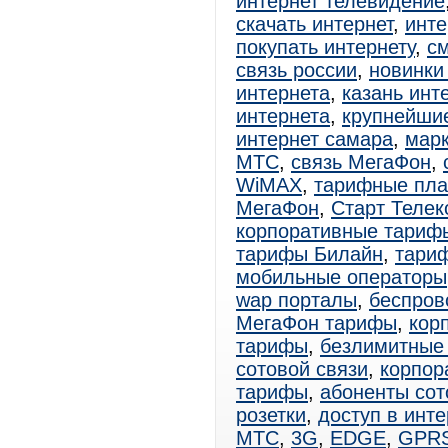
интернет телевидение
скачать интернет
,
инте
покупать интернету
,
см
связь россии
,
новинки
интернета
,
казань инт
интернета
,
крупнейши
интернет самара
,
марк
МТС
,
связь МегаФон
,
WiMAX
,
тарифные пл
МегаФон
,
Старт Телек
корпоративные тариф
тарифы Билайн
,
тари
мобильные операторы
wap порталы
,
беспров
МегаФон тарифы
,
кор
тарифы
,
безлимитные
сотовой связи
,
корпор
тарифы
,
абоненты сот
розетки
,
доступ в инте
МТС
,
3G
,
EDGE
,
GPR