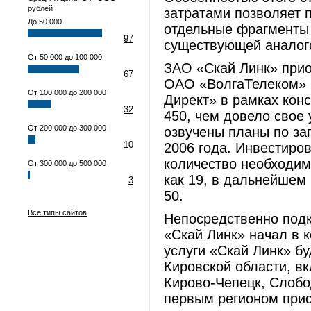
рублей
затратами позволяет 
До 50 000
отдельные фрагменты
97
существующей аналого
От 50 000 до 100 000
ЗАО «Скай Линк» прио
67
ОАО «ВолгаТелеком» ч
От 100 000 до 200 000
Директ» в рамках кон
32
450, чем довело свое 
От 200 000 до 300 000
озвучены планы по зап
10
2006 года. Инвестиро
количество необходим
От 300 000 до 500 000
как 19, в дальнейшем
3
50.
Все типы сайтов
Непосредственно подк
«Скай Линк» начал в к
услуги «Скай Линк» бу
Кировской области, вк
Кирово-Чепецк, Слобо
первым регионом прис