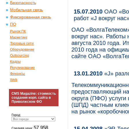
Безопасность
Мобильная связь
15.07.2010
ОАО «Вол
Фиксированная связь
работ «J вокруг нас
ПО
ОАО «ВолгаТелеком» 
Рынок ПК
вокруг нас». Работы 
Маркетинг
августа 2010 года. И
Торговые сети
2010 года на официа
Оборудование
сайте ОАО «ВолгаТе
Outsourcing
Кадры
Регулирование
13.01.2010
«J» разл
Финансы
Web
Телекоммуникационн
предоставляющий на
CMS Magazine: стоимость
округа (ПФО) услуги
создания корп. сайта в
Приволжском ФО
(ШПД) частным клиен
на рынок «коробочно
Город:
57 958
15.04.2008
«ЭР-Теле
Средняя цена: