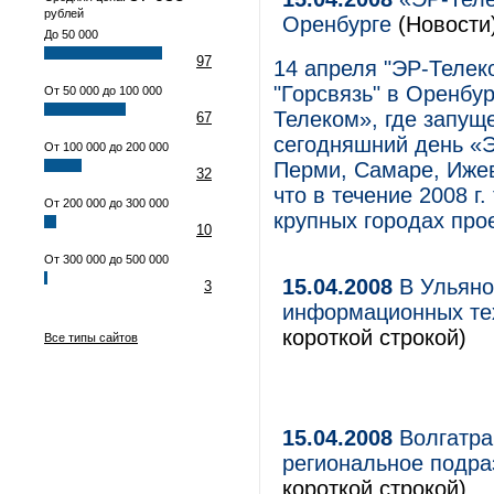
рублей
Оренбурге
(Новости
До 50 000
97
14 апреля "ЭР-Телек
"Горсвязь" в Оренбур
От 50 000 до 100 000
Телеком», где запущ
67
сегодняшний день «ЭР
От 100 000 до 200 000
Перми, Самаре, Ижев
32
что в течение 2008 г
От 200 000 до 300 000
крупных городах прое
10
От 300 000 до 500 000
15.04.2008
В Ульяно
3
информационных те
короткой строкой)
Все типы сайтов
15.04.2008
Волгатра
региональное подр
короткой строкой)