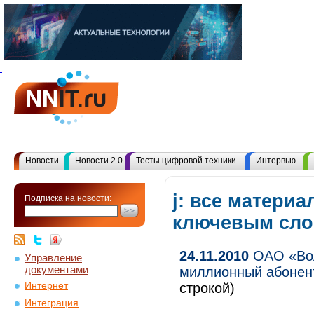
Новости
Новости 2.0
Тесты цифровой техники
Интервью
j: все материа
Подписка на новости:
ключевым сл
24.11.2010
ОАО «Вол
Управление
документами
миллионный абонент
Интернет
строкой)
Интеграция