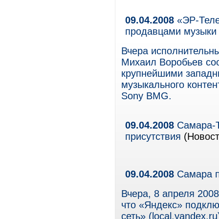
09.04.2008
«ЭР-Теле
продавцами музыки
Вчера исполнительн
Михаил Воробьев соо
крупнейшими западн
музыкального конте
Sony BMG.
09.04.2008
Самара-Т
присутствия
(Новост
09.04.2008
Самара п
Вчера, 8 апреля 200
что «Яндекс» подкл
сеть» (local.yandex.r