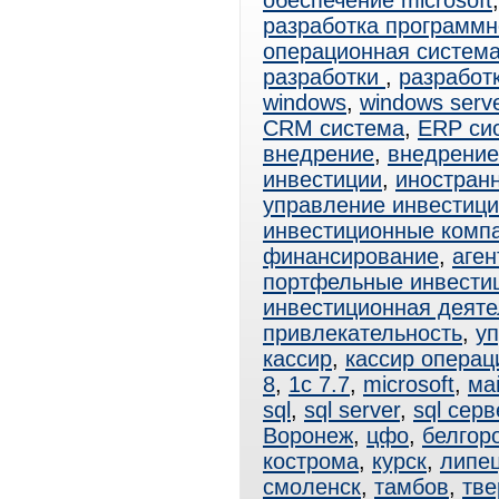
обеспечение microsoft
разработка программн
операционная система
разработки
,
разработ
windows
,
windows serv
CRM система
,
ERP си
внедрение
,
внедрени
инвестиции
,
иностран
управление инвестиц
инвестиционные комп
финансирование
,
аген
портфельные инвести
инвестиционная деяте
привлекательность
,
у
кассир
,
кассир операц
8
,
1с 7.7
,
microsoft
,
ма
sql
,
sql server
,
sql серв
Воронеж
,
цфо
,
белгор
кострома
,
курск
,
липе
смоленск
,
тамбов
,
тве