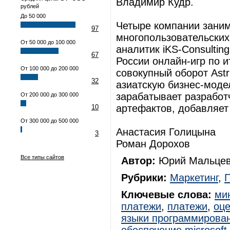
Владимир Кудр.
рублей
До 50 000
Четыре компании заним
97
многопользовательских 
От 50 000 до 100 000
аналитик iKS-Consulti
67
России онлайн-игр по и
От 100 000 до 200 000
совокупный оборот Ast
32
азиатскую бизнес-модель
зарабатывает разработ
От 200 000 до 300 000
артефактов, добавляет
10
От 300 000 до 500 000
Анастасия Голицына
3
Роман Дорохов
Все типы сайтов
Автор:
Юрий Мальцев
Рубрики:
Маркетинг
,
Ключевые слова:
ми
платежи
,
платежи
,
оце
языки программирова