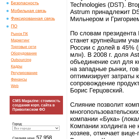
Безопасность
Technologies (DST). Вт
Мобильная связь
Astrum принадлежит D
Мильнером и Григорием
Фиксированная связь
ПО
По словам президента N
Рынок ПК
станет крупнейшим уча
Маркетинг
России с долей в 45% (
Торговые сети
Оборудование
млн). В 2008 г. доля 
Outsourcing
объединение сил для к
Кадры
на западные рынки, го
Регулирование
оптимизирует затраты 
Финансы
сопровождение продукт
Web
Борис Герцовский.
CMS Magazine: стоимость
Слияние позволит ком
создания корп. сайта в
Приволжском ФО
многопользовательских
компании «Бука» (лока
Город:
Компании холдинга не 
хозяев, отмечает вице
57 958
Средняя цена: