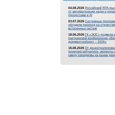
04.08.2026
Российский RPA-рын
от автоматизации задач к упр
процессами и AI
03.07.2026
Системные програ
обсудили переход на отечеств
встроенных систем
18.06.2026
ГК «ЭОС» подвела и
партнерской конференции «Ве
документооборот – 2026»
16.06.2026
От децентрализован
governed self-service: эксперт
смену парадигмы на рынке дан