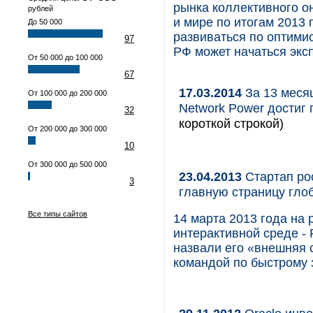
рынка коллективного о
рублей
и мире по итогам 2013 
До 50 000
развиваться по оптимис
97
РФ может начаться экс
От 50 000 до 100 000
67
17.03.2014
За 13 меся
От 100 000 до 200 000
Network Power достиг
32
короткой строкой)
От 200 000 до 300 000
10
От 300 000 до 500 000
23.04.2013
Стартап ро
3
главную страницу гло
Все типы сайтов
14 марта 2013 года на
интерактивной среде -
назвали его «внешняя 
командой по быстрому