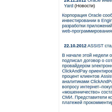
29.11.2012
Oracle инве
Yard
(Новости)
Корпорация Oracle соо
инвестировании в Eng
разработки приложений
web-программирования 
22.10.2012
ASSIST ста
В начале этой недели о
подписал договор о со
провайдером электронны
СlickAndPay ориентиров
процент клиентов Assis
аналитиками ClickAndP
вопросу интернет–покуп
«мошенничество» соста
СМИ. Представители ко
платежей прокомменти