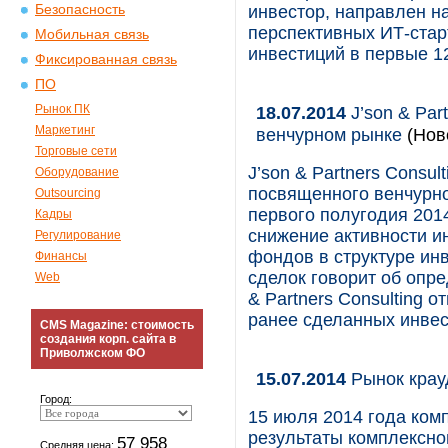
Безопасность
инвестор, направлен н
перспективных ИТ-стар
Мобильная связь
инвестиций в первые 12
Фиксированная связь
ПО
Рынок ПК
18.07.2014
J’son & Par
Маркетинг
венчурном рынке
(Нов
Торговые сети
J’son & Partners Consu
Оборудование
посвященного венчурно
Outsourcing
первого полугодия 201
Кадры
снижение активности и
Регулирование
фондов в структуре ин
Финансы
сделок говорит об опре
Web
& Partners Consulting 
ранее сделанных инвес
CMS Magazine: стоимость
создания корп. сайта в
Приволжском ФО
15.07.2014
Рынок крау
Город:
15 июля 2014 года комп
результаты комплексно
57 958
Средняя цена: