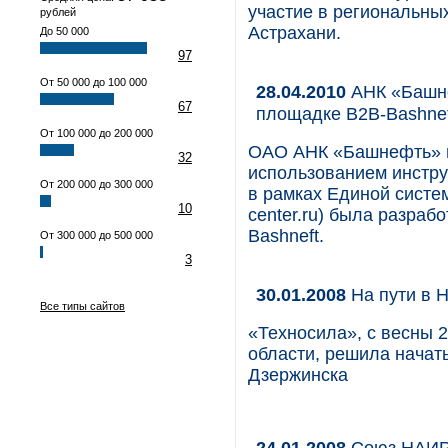
участие в региональных
рублей
Астрахани.
До 50 000
97
От 50 000 до 100 000
28.04.2010
АНК «Башне
67
площадке B2B-Bashnef
От 100 000 до 200 000
ОАО АНК «Башнефть» п
32
использованием инстру
От 200 000 до 300 000
в рамках Единой систе
10
center.ru) была разраб
Bashneft.
От 300 000 до 500 000
3
30.01.2008
На пути в 
Все типы сайтов
«Техносила», с весны 
области, решила начать
Дзержинска
24.01.2008
Союз НАИРИ