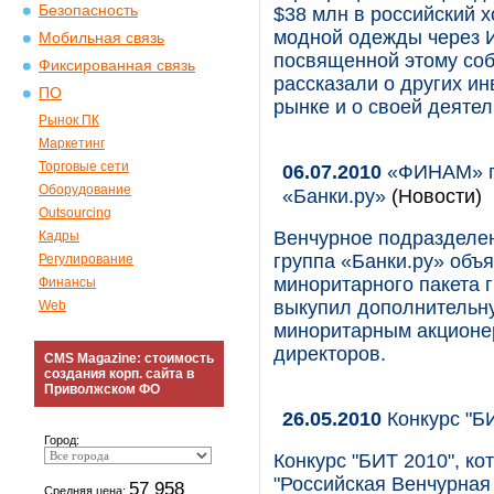
Безопасность
$38 млн в российский 
модной одежды через И
Мобильная связь
посвященной этому собы
Фиксированная связь
рассказали о других и
ПО
рынке и о своей деятел
Рынок ПК
Маркетинг
Торговые сети
06.07.2010
«ФИНАМ» пр
Оборудование
«Банки.ру»
(Новости)
Outsourcing
Венчурное подразделе
Кадры
группа «Банки.ру» объ
Регулирование
миноритарного пакета 
Финансы
выкупил дополнительну
Web
миноритарным акционер
директоров.
CMS Magazine: стоимость
создания корп. сайта в
Приволжском ФО
26.05.2010
Конкурс "БИ
Город:
Конкурс "БИТ 2010", к
"Российская Венчурная
57 958
Средняя цена: