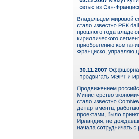
03.12.2007
Мамут купил
сетью из Сан-Францис
Владельцем мировой сет
стало известно РБК dai
прошлого года владею
кириллического сегмент
приобретению компании 
Франциско, управляюще
30.11.2007
Оффшорная 
продвигать МЭРТ и И
Продвижением российск
Министерство экономич
стало известно ComNew
департамента, работа
проектами, было приня
Ирландия, не дождавши
начала сотрудничать с 