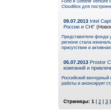
Fund и Softline Venture
CloudBox для построен
09.07.2013
Intel Cap
России и СНГ
(Новос
Представители фонда у
регионе стала изначал
присутствие и активна
05.07.2013
Prostor C
компаний и привлечь 
Российский венчурный ф
работы и анонсирует стр
Страницы:
1
|
2
|
3