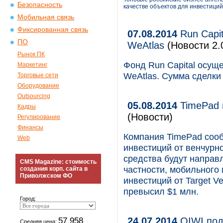
Безопасность
качестве объектов для инвестиций
Мобильная связь
Фиксированная связь
07.08.2014
Run Capit
ПО
WeAtlas
(Новости 2.
Рынок ПК
Фонд Run Capital осущ
Маркетинг
WeAtlas. Сумма сделки 
Торговые сети
Оборудование
Outsourcing
05.08.2014
TimePad 
Кадры
(Новости)
Регулирование
Финансы
Компания TimePad сооб
Web
инвестиций от венчурно
средства будут направ
CMS Magazine: стоимость
частности, мобильного
создания корп. сайта в
Приволжском ФО
инвестиций от Target V
превысил $1 млн.
Город:
57 958
24.07.2014
QIWI под
Средняя цена: