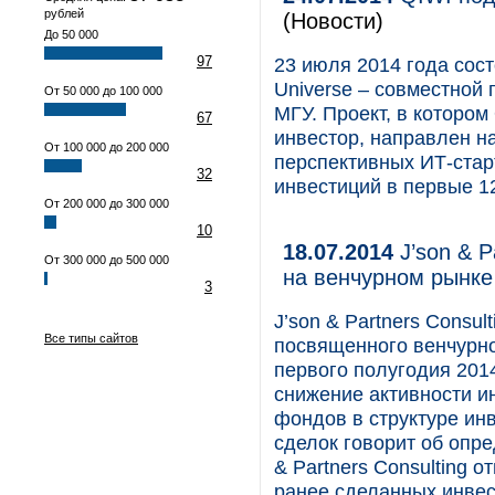
рублей
(Новости)
До 50 000
97
23 июля 2014 года сос
Universe – совместной
От 50 000 до 100 000
МГУ. Проект, в котором
67
инвестор, направлен н
От 100 000 до 200 000
перспективных ИТ-стар
32
инвестиций в первые 12
От 200 000 до 300 000
10
18.07.2014
J’son & P
От 300 000 до 500 000
на венчурном рынке
3
J’son & Partners Consu
Все типы сайтов
посвященного венчурно
первого полугодия 201
снижение активности и
фондов в структуре ин
сделок говорит об опре
& Partners Consulting 
ранее сделанных инвес