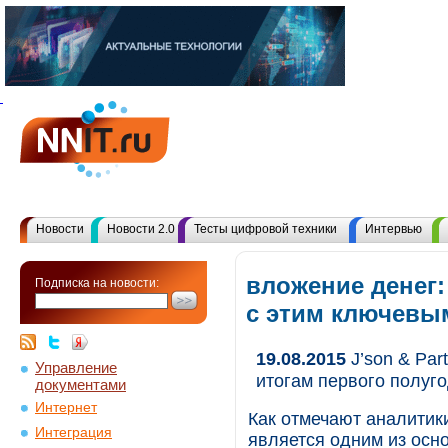
Новости
Новости 2.0
Тесты цифровой техники
Интервью
вложение денег:
Подписка на новости:
с этим ключевы
19.08.2015
J’son & Par
Управление
итогам первого полуго
документами
Интернет
Как отмечают аналитики
Интеграция
является одним из осн