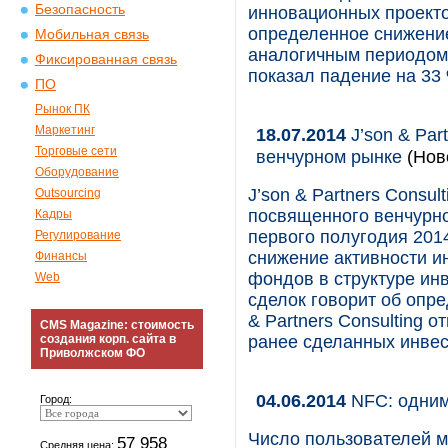
Безопасность
инновационных проекто
определенное снижение
Мобильная связь
аналогичным периодом
Фиксированная связь
показал падение на 33 
ПО
Рынок ПК
Маркетинг
18.07.2014
J’son & Par
Торговые сети
венчурном рынке
(Нов
Оборудование
J’son & Partners Consu
Outsourcing
посвященного венчурно
Кадры
первого полугодия 201
Регулирование
снижение активности и
Финансы
фондов в структуре ин
Web
сделок говорит об опре
& Partners Consulting 
CMS Magazine: стоимость
создания корп. сайта в
ранее сделанных инвес
Приволжском ФО
04.06.2014
NFC: одним
Город:
Число пользователей м
57 958
Средняя цена: