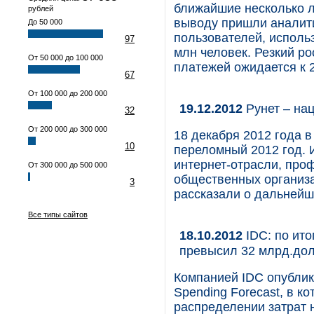
ближайшие несколько ле
рублей
выводу пришли аналитик
До 50 000
пользователей, исполь
97
млн человек. Резкий р
От 50 000 до 100 000
платежей ожидается к 2
67
От 100 000 до 200 000
19.12.2012
Рунет – на
32
От 200 000 до 300 000
18 декабря 2012 года 
10
переломный 2012 год. 
интернет-отрасли, про
От 300 000 до 500 000
общественных организа
3
рассказали о дальнейш
Все типы сайтов
18.10.2012
IDC: по ито
превысил 32 млрд.дол
Компанией IDC опублико
Spending Forecast, в к
распределении затрат н