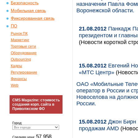
Безопасность
назначении Павла Фом
Воронежской области.
Мобильная связь
Фиксированная связь
ПО
21.08.2012
Панкадж Па
Рынок ПК
президентом и главны
Маркетинг
(Новости короткой стр
Торговые сети
Оборудование
Outsourcing
15.08.2012
Евгений Но
Кадры
«МТС Центр»
(Новост
Регулирование
Финансы
ОАО «Мобильные Теле
Web
оператор в России и с
Новоселова на должнос
CMS Magazine: стоимость
России.
создания корп. сайта в
Приволжском ФО
15.08.2012
Джон Бирн (
Город:
продажам AMD
(Новос
57 958
Средняя цена: