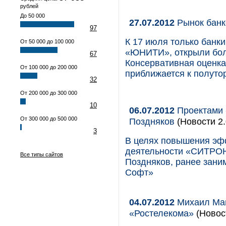
рублей
До 50 000
27.07.2012
Рынок банко
97
К 17 июля только банк
От 50 000 до 100 000
«ЮНИТИ», открыли боле
67
Консервативная оценка
От 100 000 до 200 000
приближается к полуто
32
От 200 000 до 300 000
10
06.07.2012
Проектами 
От 300 000 до 500 000
Поздняков
(Новости 2.
3
В целях повышения эф
деятельности «СИТРОН
Все типы сайтов
Поздняков, ранее зани
Софт»
04.07.2012
Михаил Маг
«Ростелекома»
(Новост