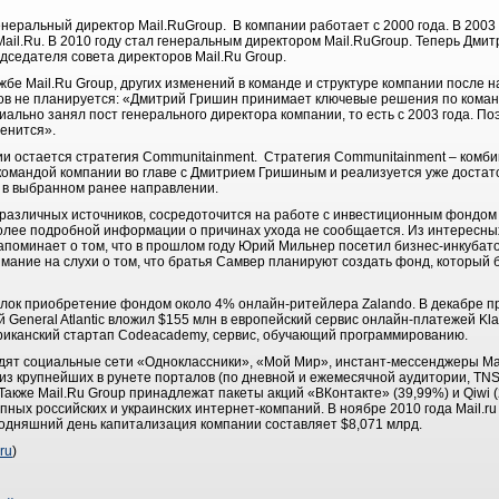
неральный директор Mail.RuGroup. В компании работает с 2000 года. В 2003
ail.Ru. В 2010 году стал генеральным директором Mail.RuGroup. Теперь Дми
дседателя совета директоров Mail.Ru Group.
жбе Mail.Ru Group, других изменений в команде и структуре компании после
ров не планируется: «Дмитрий Гришин принимает ключевые решения по кома
иально занял пост генерального директора компании, то есть с 2003 года. П
менится».
и остается стратегия Communitainment. Стратегия Communitainment – комб
командой компании во главе с Дмитрием Гришиным и реализуется уже достато
я в выбранном ранее направлении.
различных источников, сосредоточится на работе с инвестиционным фондом
Более подробной информации о причинах ухода не сообщается. Из интересны
апоминает о том, что в прошлом году Юрий Мильнер посетил бизнес-инкубато
мание на слухи о том, что братья Самвер планируют создать фонд, который
лок приобретение фондом около 4% онлайн-ритейлера Zalando. В декабре пр
 General Atlantic вложил $155 млн в европейский сервис онлайн-платежей Kla
риканский стартап Codeacademy, сервис, обучающий программированию.
одят социальные сети «Одноклассники», «Мой Мир», инстант-мессенджеры Mail
з крупнейших в рунете порталов (по дневной и ежемесячной аудитории, TNS,
акже Mail.Ru Group принадлежат пакеты акций «ВКонтакте» (39,99%) и Qiwi 
пных российских и украинских интернет-компаний. В ноябре 2010 года Mail.ru
одняшний день капитализация компании составляет $8,071 млрд.
ru
)