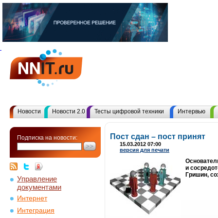
Новости
Новости 2.0
Тесты цифровой техники
Интервью
Пост сдан – пост принят
Подписка на новости:
15.03.2012 07:00
версия для печати
Основатель
и сосредот
Гришин, со
Управление
документами
Интернет
Интеграция