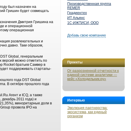
Производственная группа
 году был назначен на
REMER
трий Гришин будет совмещать
Градиентех
ИТ Альянс
 назначения Дмитрия Гришина на
1С-ИЖТИСИ, ООО
нде и операционной
оэтому операционная
Добавь свою компанию
инация развлекательных и
чно давно. Таки образом,
 DST Global, генеральным
х версий можно отметить по
Проекты
р Rocket братьев Самвер в
 будет поддерживать стартапы-
От разрозненной отчетности к
единой системе аналитики —
кейс «Холодильник.ру»
ошлого года DST Global
rna. В октябре прошлого года
.Ru Агент и ICQ, а также
 декабрь 2011 года) и
Интервью
(21,35%), миноритарные доли в
 Group провела IPO на
Эволюция партнерства:
экосистема, как единый
организм