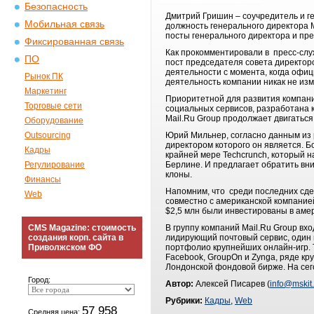
Безопасность
Дмитрий Гришин – соучредитель и ге
Мобильная связь
должность генерального директора M
посты генерального директора и пре
Фиксированная связь
Как прокомментировали в пресс-слу
ПО
пост председателя совета директо
деятельности с момента, когда офиц
Рынок ПК
деятельность компании никак не из
Маркетинг
Приоритетной для развития компани
Торговые сети
социальных сервисов, разработана 
Mail.Ru Group продолжает двигатьс
Оборудование
Outsourcing
Юрий Мильнер, согласно данным из 
директором которого он является. 
Кадры
крайней мере Techcrunch, который н
Регулирование
Берлине. И предлагает обратить вни
клоны.
Финансы
Напомним, что среди последних сде
Web
совместно с американской компанией
$2,5 млн были инвестированы в аме
CMS Magazine: стоимость
В группу компаний Mail.Ru Group вх
создания корп. сайта в
лидирующий почтовый сервис, один и
Приволжском ФО
портфолио крупнейших онлайн-игр. Т
Facebook, GroupOn и Zynga, ряде кру
Лондонской фондовой бирже. На сег
Город:
Автор:
Алексей Писарев (
info@mskit.
Рубрики:
Кадры
,
Web
57 958
Средняя цена: