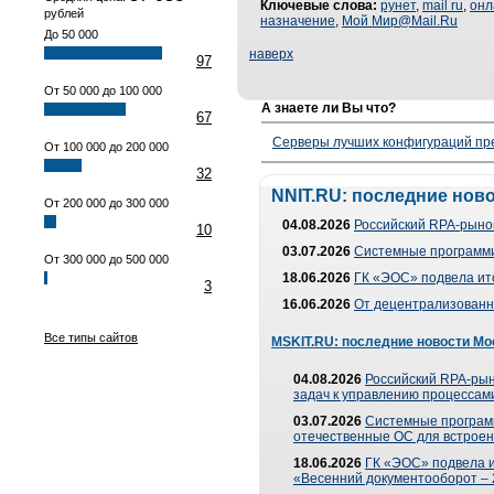
Ключевые слова:
рунет
,
mail ru
,
онл
рублей
назначение
,
Мой Мир@Mail.Ru
До 50 000
наверх
97
От 50 000 до 100 000
А знаете ли Вы что?
67
Серверы лучших конфигураций пре
От 100 000 до 200 000
32
NNIT.RU: последние нов
От 200 000 до 300 000
04.08.2026
Российский RPA-рынок
10
03.07.2026
Системные программи
От 300 000 до 500 000
18.06.2026
ГК «ЭОС» подвела ит
3
16.06.2026
От децентрализованно
Все типы сайтов
MSKIT.RU: последние новости Мо
04.08.2026
Российский RPA-рын
задач к управлению процессами
03.07.2026
Системные програм
отечественные ОС для встроен
18.06.2026
ГК «ЭОС» подвела 
«Весенний документооборот –