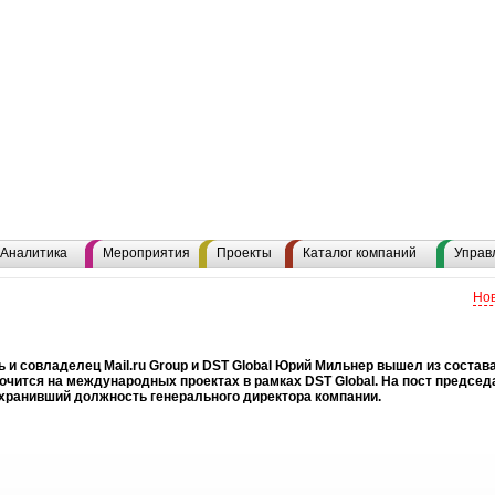
Аналитика
Мероприятия
Проекты
Каталог компаний
Управ
Нов
 и совладелец Mail.ru Group и DST Global Юрий Мильнер вышел из состава 
очится на международных проектах в рамках DST Global. На пост председ
хранивший должность генерального директора компании.