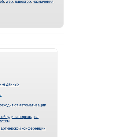
еб
,
web
,
директор
,
назначения
,
ынке данных
а
реходит от автоматизации
 обсудили переход на
истем
партнерской конференции