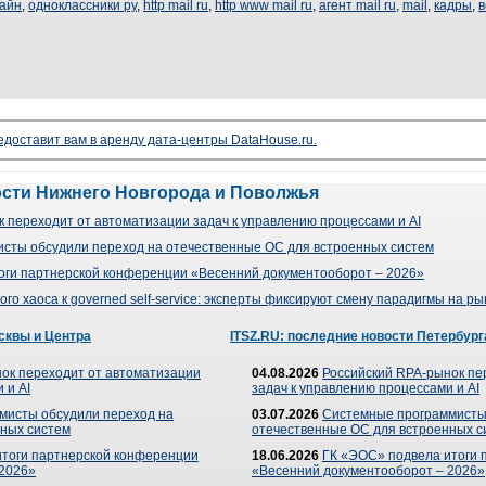
айн
,
одноклассники ру
,
http mail ru
,
http www mail ru
,
агент mail ru
,
mail
,
кадры
,
в
доставит вам в аренду дата-центры DataHouse.ru.
ости Нижнего Новгорода и Поволжья
 переходит от автоматизации задач к управлению процессами и AI
сты обсудили переход на отечественные ОС для встроенных систем
оги партнерской конференции «Весенний документооборот – 2026»
го хаоса к governed self-service: эксперты фиксируют смену парадигмы на р
сквы и Центра
ITSZ.RU: последние новости Петербург
ок переходит от автоматизации
04.08.2026
Российский RPA-рынок пе
 и AI
задач к управлению процессами и AI
мисты обсудили переход на
03.07.2026
Системные программисты
ных систем
отечественные ОС для встроенных с
итоги партнерской конференции
18.06.2026
ГК «ЭОС» подвела итоги 
 2026»
«Весенний документооборот – 2026»