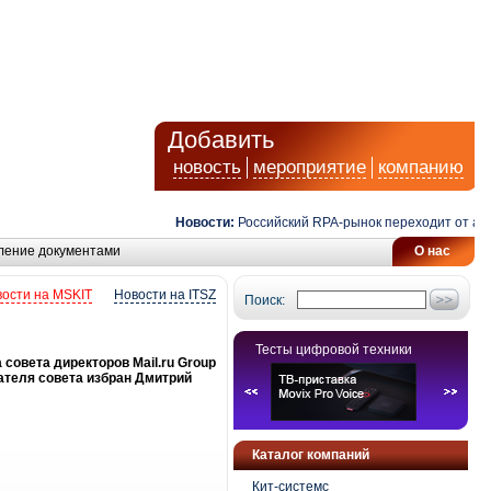
Добавить
новость
мероприятие
компанию
Новости:
Российский RPA-рынок переходит от автом
ление документами
О нас
ости на MSKIT
Новости на ITSZ
Поиск:
Тесты цифровой техники
совета директоров Mail.ru Group
ателя совета избран Дмитрий
Каталог компаний
Кит-системс