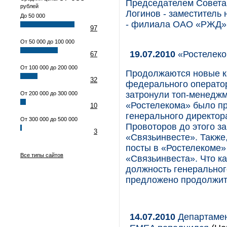
Председателем Совета 
рублей
Логинов - заместитель
До 50 000
- филиала ОАО «РЖД» 
97
От 50 000 до 100 000
19.07.2010
«Ростелеко
67
От 100 000 до 200 000
Продолжаются новые к
32
федерального оператор
затронули топ-менеджм
От 200 000 до 300 000
«Ростелекома» было пр
10
генерального директор
От 300 000 до 500 000
Провоторов до этого з
3
«Связьинвесте». Такж
посты в «Ростелекоме»
Все типы сайтов
«Связьинвеста». Что к
должность генеральног
предложено продолжить
14.07.2010
Департамен