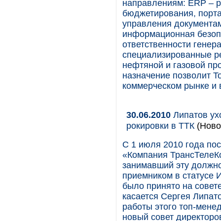
направлениям: ERP – р
бюджетирования, порт
управления документам
информационная безоп
ответственности генер
специализированные ре
нефтяной и газовой пр
назначение позволит T
коммерческом рынке и 
30.06.2010
Липатов ух
рокировки в ТТК
(Ново
С 1 июля 2010 года по
«Компания ТрансТелеКо
занимавший эту должно
приемником в статусе 
было принято на совете
касается Сергея Липато
работы этого топ-мене
новый совет директоро