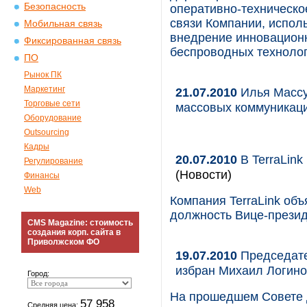
Безопасность
оперативно-техническо
связи Компании, испол
Мобильная связь
внедрение инновационны
Фиксированная связь
беспроводных технолог
ПО
Рынок ПК
Маркетинг
21.07.2010
Илья Массу
Торговые сети
массовых коммуникац
Оборудование
Outsourcing
Кадры
20.07.2010
В TerraLink
Регулирование
(Новости)
Финансы
Web
Компания TerraLink об
должность Вице-презид
CMS Magazine: стоимость
создания корп. сайта в
Приволжском ФО
19.07.2010
Председате
избран Михаил Логин
Город:
На прошедшем Совете 
57 958
Средняя цена: