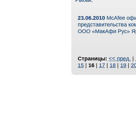
Рыбак.
23.06.2010
McAfee офи
представительства ко
ООО «МакАфи Рус» Я
Страницы:
<< пред.
|
15
|
16
|
17
|
18
|
19
|
2