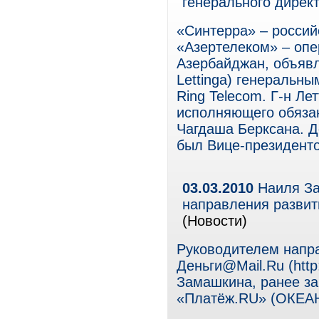
генерального директ
«Синтерра» – россий
«Азертелеком» – опе
Азербайджан, объявл
Lettinga) генеральн
Ring Telecom. Г-н Ле
исполняющего обязан
Чагдаша Берксана. До
был Вице-президенто
03.03.2010
Наиля За
направления развит
(Новости)
Руководителем напр
Деньги@Mail.Ru (http
Замашкина, ранее з
«Платёж.RU» (ОКЕА