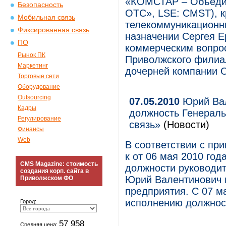
«КОМСТАР – Объеди
Безопасность
ОТС», LSE: CMST), 
Мобильная связь
телекоммуникационны
Фиксированная связь
назначении Сергея Е
ПО
коммерческим вопрос
Рынок ПК
Приволжского фили
Маркетинг
дочерней компании
Торговые сети
Оборудование
Outsourcing
07.05.2010
Юрий Вал
Кадры
должность Генераль
Регулирование
связь»
(Новости)
Финансы
Web
В соответствии с пр
к от 06 мая 2010 год
CMS Magazine: стоимость
должности руководи
создания корп. сайта в
Юрий Валентинович 
Приволжском ФО
предприятия. С 07 м
исполнению должнос
Город:
57 958
Средняя цена: