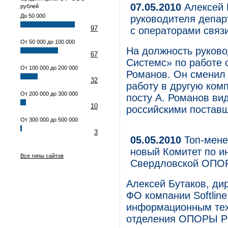
07.05.2010
Алексей 
рублей
До 50 000
руководителя депар
97
с операторами связ
От 50 000 до 100 000
На должность руков
67
Системс» по работе 
От 100 000 до 200 000
Романов. Он сменил
32
работу в другую ком
От 200 000 до 300 000
посту А. Романов ви
10
российскими поставщ
От 300 000 до 500 000
3
05.05.2010
Топ-мене
новый Комитет по 
Все типы сайтов
Свердловской ОП
Алексей Бутаков, ди
ФО компании Softline
информационным тех
отделения ОПОРЫ Р