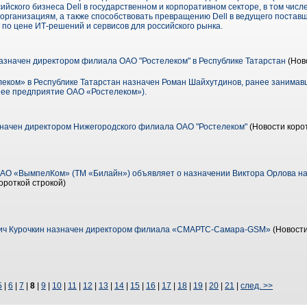
сийского бизнеса Dell в государственном и корпоративном секторе, в том чис
организациям, а также способствовать превращению Dell в ведущего постав
по цене ИТ-решений и сервисов для российского рынка.
значен директором филиала ОАО "Ростелеком" в Республике Татарстан
(Нов
ком» в Республике Татарстан назначен Роман Шайхутдинов, ранее занимав
нее предприятие ОАО «Ростелеком»).
начен директором Нижегородского филиала ОАО "Ростелеком"
(Новости корот
АО «ВымпелКом» (ТМ «Билайн») объявляет о назначении Виктора Орлова на
ороткой строкой)
ич Курочкин назначен директором филиала «СМАРТС-Самара-GSM»
(Новости
5
|
6
|
7
|
8
|
9
|
10
|
11
|
12
|
13
|
14
|
15
|
16
|
17
|
18
|
19
|
20
|
21
|
след. >>