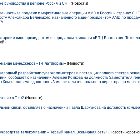
е руководства в регионе Россия и СНГ
(Новости)
твенность за продажи и маркетинговые операции AMD в России и странах СНГ
 посту Александра Беленького, назначенного вице-президентом AMD по прод
EA.
старшим вице-президентом по продажам компании «БПЦ Банковские Технолог
ой)
команде менеджеров «Т-Платформы»
(Новости)
родный разработчик суперкомпьютеров и поставщик полного спектра решен
ий, сообщает о назначении Алексея Комкова на должность Заместителя ген
-н Комков занимал должность Заместителя генерального директора по маркети
чение в Tele2
(Новости)
ильной связи, объявляет о назначении Павла Шаркунова на должность коммер
уководстве телекомпании «Первый канал. Всемирная сеть»
(Новости коротко