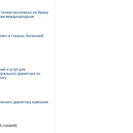
 теперь возложена на Ирину
ажам международным
ии» в странах Латинской
ий и услуг для
ерального директора по
нгу.
ческого директора компании
й строкой)