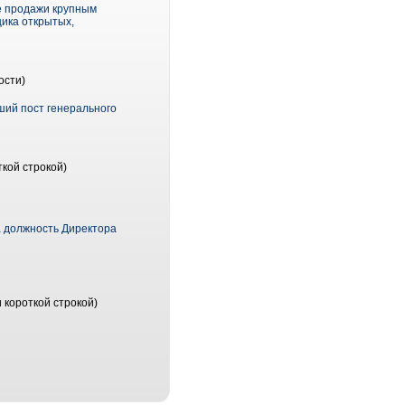
ле продажи крупным
щика открытых,
ости)
ший пост генерального
кой строкой)
 должность Директора
 короткой строкой)