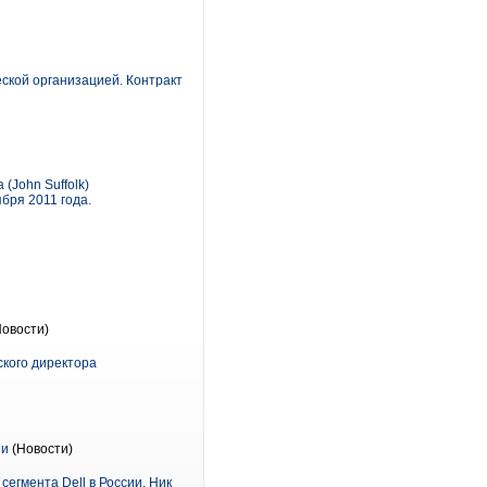
еской организацией. Контракт
(John Suffolk)
бря 2011 года.
Новости)
ского директора
ии
(Новости)
егмента Dell в России. Ник