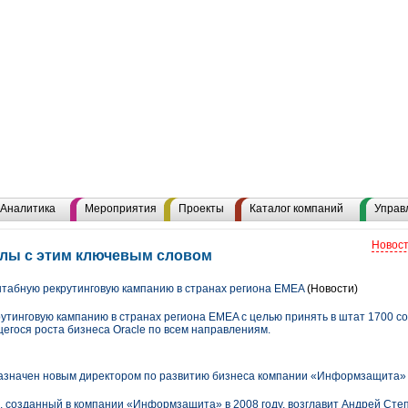
Аналитика
Мероприятия
Проекты
Каталог компаний
Управ
Новост
алы с этим ключевым словом
штабную рекрутинговую кампанию в странах региона EMEA
(Новости)
рутинговую кампанию в странах региона EMEA с целью принять в штат 1700 с
гося роста бизнеса Oracle по всем направлениям.
азначен новым директором по развитию бизнеса компании «Информзащита
, созданный в компании «Информзащита» в 2008 году, возглавит Андрей Сте