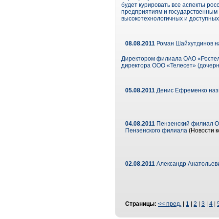
будет курировать все аспекты рос
предприятиям и государственным 
высокотехнологичных и доступных 
08.08.2011
Роман Шайхутдинов на
Директором филиала ОАО «Ростеле
директора ООО «Телесет» (дочер
05.08.2011
Денис Ефременко наз
04.08.2011
Пензенский филиал О
Пензенского филиала
(Новости к
02.08.2011
Александр Анатольев
Страницы:
<< пред.
|
1
|
2
|
3
|
4
|