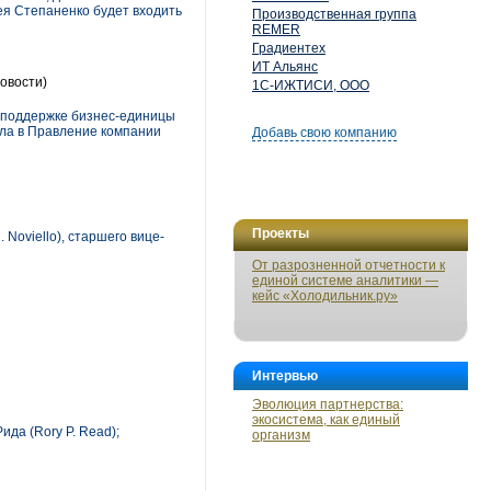
я Степаненко будет входить
Производственная группа
REMER
Градиентех
ИТ Альянс
овости)
1С-ИЖТИСИ, ООО
 поддержке бизнес-единицы
ила в Правление компании
Добавь свою компанию
Проекты
Noviello), старшего вице-
От разрозненной отчетности к
единой системе аналитики —
кейс «Холодильник.ру»
Интервью
Эволюция партнерства:
экосистема, как единый
да (Rory P. Read);
организм