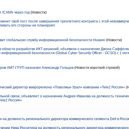
т ICANN через год
(Новости)
окинет свой пост после завершения трехлетнего контракта с этой некоммерч
длевать его стороны не планируют.
вит глобальную службу информационной безопасности Huawei
(Новости)
в области разработки ИКТ-решений, объявила о назначении Джона Саффолка 
нформационной безопасности (Global Cyber Security Officer - GCSO) с 1 октя
ром АМТ-ГРУП назначен Александр Гольцов
(Новости короткой строкой)
ческий директор макрорегиона «Поволжье-Урал» компании «Tele2 Россия»
(
льной связи, объявляет о назначении Андрея Иванова на должность техниче
ele2 Россия».
 на должность регионального директора коммерческого сегмента Dell в Росс
чении Ника Росситера на должность регионального директора коммерческого с