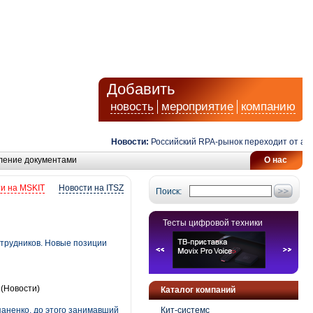
Добавить
новость
мероприятие
компанию
Новости:
Российский RPA-рынок переходит от автома
ление документами
О нас
и на MSKIT
Новости на ITSZ
Поиск:
Тесты цифровой техники
отрудников. Новые позиции
»
(Новости)
Каталог компаний
паненко, до этого занимавший
Кит-системс