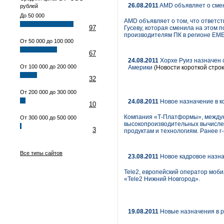
26.08.2011
AMD объявляет о смен
рублей
До 50 000
AMD объявляет о том, что ответс
97
Гусеву, которая сменила на этом
производителям ПК в регионе EM
От 50 000 до 100 000
67
24.08.2011
Хорхе Руиз назначен 
От 100 000 до 200 000
Америки
(Новости короткой строк
32
От 200 000 до 300 000
24.08.2011
Новое назначение в 
10
Компания «Т-Платформы», междуна
От 300 000 до 500 000
высокопроизводительных вычислен
3
продуктам и технологиям. Ранее г
Все типы сайтов
23.08.2011
Новое кадровое назна
Tele2, европейский оператор моб
«Tele2 Нижний Новгород».
19.08.2011
Новые назначения в р