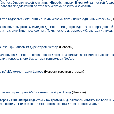
 бизнеса Управляющей компании «Еврофинансы». В круг обязанностей Андре
зработка предложений по стратегическому развитию компании.
т о кадровых изменениях в Техническом блоке бизнес-единицы «Россия»
(Н
значении Кьерсти Виклунд на должность Вице-президента по операционной
мала позицию Вице-президента и Технического директора «Киевстара» и вход
значен финансовым директором NetApp
(Новости)
чении на должность финансового директора Николаса Новиелло (Nicholas R. 
ам и генерального бухгалтера-контролера NetApp.
 в AMD: комментарий Lenovo
(Новости короткой строкой)
льным директором AMD становится Рори П. Рид
(Новости)
торов назначил президентом и генеральным директором 49-летнего Рори П. Ри
ня. Господин Рид введен также в состав совета директоров компании.