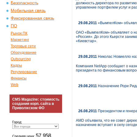
Безопасность
должность директора по развитию
управление портфелем услуг и ра
Мобильная связь
Фиксированная связь
29.08.2011
«ВымпелКом» объявляе
ПО
ОАО «ВымпелКом» объявляет о на
Рынок ПК
«Россия». До этого Кьерсти зани
Маркетинг
«Киевстар».
Торговые сети
Оборудование
29.08.2011
Николас Новиелло на
Outsourcing
Кадры
Компания NetApp сообщает о назна
президента по финансовым вопрос
Регулирование
Финансы
Web
29.08.2011
Назначение Рори Рида
CMS Magazine: стоимость
создания корп. сайта в
Приволжском ФО
26.08.2011
Президентом и генера
AMD объявила, что ее совет дирек
Город:
назначение вступает в силу сегод
57 958
Средняя цена: