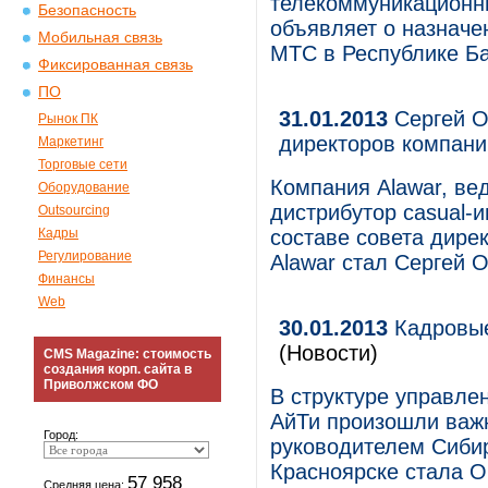
телекоммуникационны
Безопасность
объявляет о назнач
Мобильная связь
МТС в Республике Б
Фиксированная связь
ПО
31.01.2013
Сергей О
Рынок ПК
директоров компани
Маркетинг
Торговые сети
Компания Alawar, в
Оборудование
дистрибутор casual-и
Outsourcing
Кадры
составе совета дире
Регулирование
Alawar стал Сергей 
Финансы
Web
30.01.2013
Кадровые
(Новости)
CMS Magazine: стоимость
создания корп. сайта в
Приволжском ФО
В структуре управле
АйТи произошли важ
Город:
руководителем Сибир
Красноярске стала О
57 958
Средняя цена: