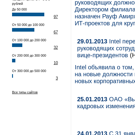
руководящих должнос
рублей
Директором филиала 
До 50 000
назначен Рауф Амир
97
ИТ-проектов для кру
От 50 000 до 100 000
67
29.01.2013
Intel пер
От 100 000 до 200 000
руководящих сотруд
32
вице-президентов
(Н
От 200 000 до 300 000
10
Intel объявила о том
От 300 000 до 500 000
на новые должности 
3
новых корпоративных
Все типы сайтов
25.01.2013
ОАО «Вым
кадровых изменени
24.01.2013
С 31 янв