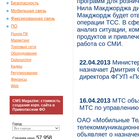
программ для рознич
Безопасность
Нила Макджорджа дир
Мобильная связь
Макджордж будет отв
Фиксированная связь
операции TCC. В сфе
ПО
анализ ситуации, ко
Рынок ПК
продуктов и привлеч
Маркетинг
работа со СМИ.
Торговые сети
Оборудование
Outsourcing
22.04.2013
Министер
Кадры
назначает Дмитрия 
Регулирование
директора ФГУП «По
Финансы
Web
16.04.2013
МТС объя
CMS Magazine: стоимость
создания корп. сайта в
МТС по управлению
Приволжском ФО
ОАО «Мобильные Те
Город:
телекоммуникационны
объявляет о назначе
57 958
Средняя цена: