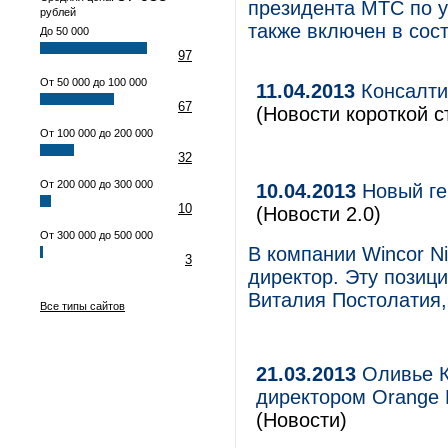
президента МТС по 
рублей
также включен в со
До 50 000
97
От 50 000 до 100 000
11.04.2013
Консалти
67
(Новости короткой с
От 100 000 до 200 000
32
От 200 000 до 300 000
10.04.2013
Новый ге
10
(Новости 2.0)
От 300 000 до 500 000
В компании Wincor N
3
директор. Эту позиц
Виталия Постолатия,
Все типы сайтов
21.03.2013
Оливье К
директором Orange B
(Новости)