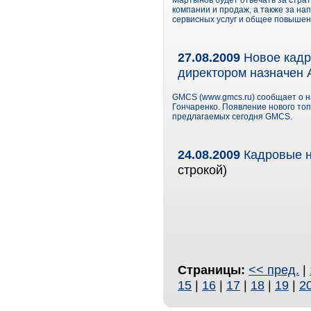
Мартынов будет отвечать за стр
компании и продаж, а также за на
сервисных услуг и общее повышен
27.08.2009
Новое кадр
директором назначен 
GMCS (www.gmcs.ru) сообщает о н
Гончаренко. Появление нового то
предлагаемых сегодня GMCS.
24.08.2009
Кадровые н
строкой)
Страницы:
<< пред.
|
15
|
16
|
17
|
18
|
19
|
2