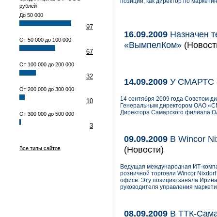
позиций, как директор по маркетин
рублей
До 50 000
97
16.09.2009
Назначен т
От 50 000 до 100 000
«ВымпелКом»
(Новости
67
От 100 000 до 200 000
32
14.09.2009
У СМАРТС -
От 200 000 до 300 000
14 сентября 2009 года Советом 
10
Генеральным директором ОАО «СМ
Директора Самарского филиала 
От 300 000 до 500 000
3
09.09.2009
В Wincor Ni
(Новости)
Все типы сайтов
Ведущая международная ИТ-компа
розничной торговли Wincor Nixdor
офисе. Эту позицию заняла Ирин
руководителя управления маркетин
08.09.2009
В ТТК-Сама