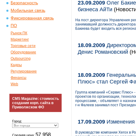
23.09.2009
Олег Бакие
Безопасность
бизнеса АйТи
(Новости
Мобильная связь
Фиксированная связь
На пост директора Управления ре
занимавший должность директора 
ПО
Бакиева будет входить вся регион
Рынок ПК
Маркетинг
18.09.2009
Директором 
Торговые сети
Денис Романовский
(Н
Оборудование
Outsourcing
Кадры
Регулирование
18.09.2009
Генеральны
Финансы
Плюс» стал Сергей Ф
Web
Группа компаний «Сервис Плюс» -
проектов по организации, технол
CMS Magazine: стоимость
процессами, - объявляет о назнач
создания корп. сайта в
г-н Фалеев занимал пост Президе
Приволжском ФО
17.09.2009
Изменения 
Город:
В руководстве компании Xerox в Р
57 958
Средняя цена: