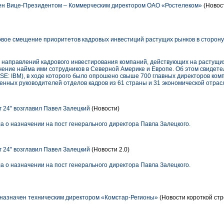
ен Вице-Президентом – Коммерческим директором ОАО «Ростелеком»
(Новост
вое смещение приоритетов кадровых инвестиций растущих рынков в сторону
направлений кадрового инвестирования компаний, действующих на растущих
чение найма ими сотрудников в Северной Америке и Европе. Об этом свидете
E: IBM), в ходе которого было опрошено свыше 700 главных директоров ком
твенных руководителей отделов кадров из 61 страны и 31 экономической отрас
 24" возглавил Павел Залецкий
(Новости)
а о назначении на пост генерального директора Павла Залецкого.
 24" возглавил Павел Залецкий
(Новости 2.0)
а о назначении на пост генерального директора Павла Залецкого.
назначен техническим директором «Комстар-Регионы»
(Новости короткой стр