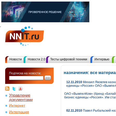
Новости
Новости 2.0
Тесты цифровой техники
Интервью
назначения: все матери
Подписка на новости:
12.11.2010
Михаил Яковлев назна
единицы «Россия» ОАО «Вымпе
ОАО «ВымпелКом» (бренд «Билайн
Управление
бизнес единицы «Россия». Им ста
документами
Интернет
02.11.2010
Павел Рыбальский на
Интеграция