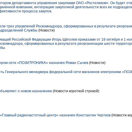
тором департамента управления закупками ОАО «Ростелеком». Он будет отв
динённой компании, интеграцию закупочной деятельности всех ее подразде
фективности процесса закупок.
ли трех управлений Роскомнадзора, сформированных в результате реорган
подразделений Службы
(Новости)
икаций Российской Федерации Игорь Щёголев приказами от 18 октября и 1 но
оскомнадзора, сформированных в результате реорганизации шести территор
бы.
ером сети «ПОЗИТРОНИКА» назначен Роман Сычев
(Новости)
сть Генерального менеджера федеральной сети магазинов электроники «ПО
 объявляет о новом назначении
(Новости короткой строкой)
«Главный радиочастотный центр» назначен Константин Чертков
(Новости ко