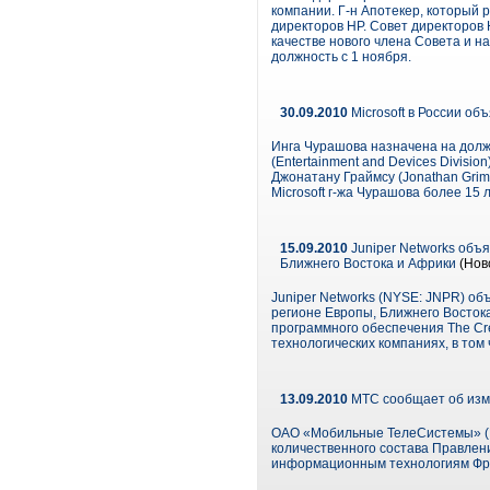
компании. Г-н Апотекер, который 
директоров HP. Совет директоров Н
качестве нового члена Совета и 
должность с 1 ноября.
30.09.2010
Microsoft в России о
Инга Чурашова назначена на дол
(Entertainment and Devices Divisio
Джонатану Граймсу (Jonathan Gri
Microsoft г-жа Чурашова более 15
15.09.2010
Juniper Networks объ
Ближнего Востока и Африки
(Нов
Juniper Networks (NYSE: JNPR) об
регионе Европы, Ближнего Востока
программного обеспечения The Cr
технологических компаниях, в том ч
13.09.2010
МТС сообщает об изм
ОАО «Мобильные ТелеСистемы» (N
количественного состава Правлен
информационным технологиям Фре