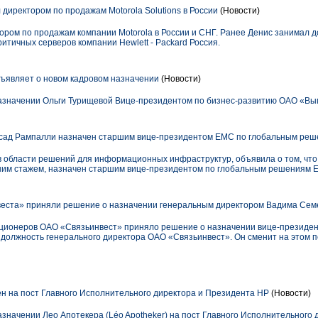
директором по продажам Motorola Solutions в России
(Новости)
ором по продажам компании Motorola в России и СНГ. Ранее Денис занимал д
тичных серверов компании Hewlett - Packard Россия.
являет о новом кадровом назначении
(Новости)
значении Ольги Турищевой Вице-президентом по бизнес-развитию ОАО «Вы
сад Рампалли назначен старшим вице-президентом EMC по глобальным ре
 области решений для информационных инфраструктур, объявила о том, что
-летним стажем, назначен старшим вице-президентом по глобальным решениям 
еста» приняли решение о назначении генеральным директором Вадима Сем
ционеров ОАО «Связьинвест» приняло решение о назначении вице-президе
должность генерального директора ОАО «Связьинвест». Он сменит на этом п
н на пост Главного Исполнительного директора и Президента HP
(Новости)
значении Лео Апотекера (Léo Apotheker) на пост Главного Исполнительного