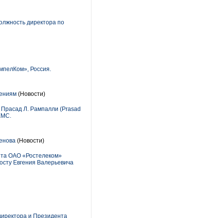
олжность директора по
мпелКом», Россия.
шениям
(Новости)
 Прасад Л. Рампалли (Prasad
EMC.
енова
(Новости)
нта ОАО «Ростелеком»
осту Евгения Валерьевича
 директора и Президента