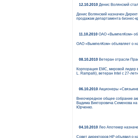
12.10.2010
Денис Волянский стал 
Денис Волянский назначен Директ
продажам департамента бизнес-кри
11.10.2010
ОАО «ВымпелКом» объ
ОАО «ВымпелКом» объявляет о на
08.10.2010
Ветеран отрасли Пра
Корпорация EMC, мировой лидер в
L. Rampalli), ветеран Intel с 27
06.10.2010
Акционеры «Связьинв
Внеочередное общее собрание ак
Вадима Викторовича Семенова на 
Юрченко.
04.10.2010
Лео Апотекер назначе
Совет директоров HP объявил о на