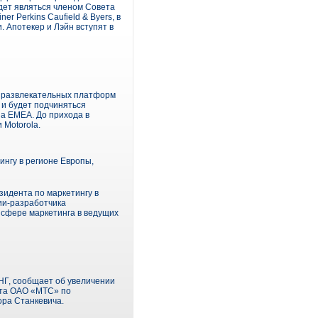
дет являться членом Совета
r Perkins Caufield & Byers, в
 Апотекер и Лэйн вступят в
 развлекательных платформ
а и будет подчиняться
на EMEA. До прихода в
 Motorola.
ингу в регионе Европы,
зидента по маркетингу в
ии-разработчика
 сфере маркетинга в ведущих
Г, сообщает об увеличении
нта ОАО «МТС» по
ра Станкевича.