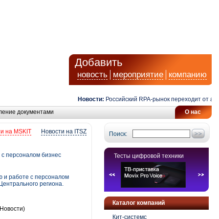
Добавить
новость
мероприятие
компанию
Новости:
Российский RPA-рынок переходит от автома
ление документами
О нас
и на MSKIT
Новости на ITSZ
Поиск:
 с персоналом бизнес
Тесты цифровой техники
 и работе с персоналом
Центрального региона.
Каталог компаний
Новости)
Кит-системс