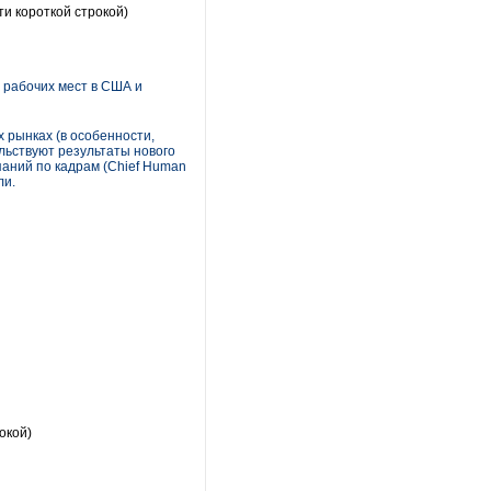
и короткой строкой)
 рабочих мест в США и
 рынках (в особенности,
льствуют результаты нового
паний по кадрам (Chief Human
ли.
окой)