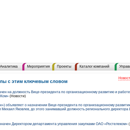
Аналитика
Мероприятия
Проекты
Каталог компаний
Управ
Новост
алы с этим ключевым словом
чен на должность Вице-президента по организационному развитию и работе
лКом»
(Новости)
») объявляет о назначении Вице-президента по организационному развитию
л Михаил Яковлев, до этого занимавший должность регионального директора 
значен Директором департамента управления закупками ОАО «Ростелеком»
(