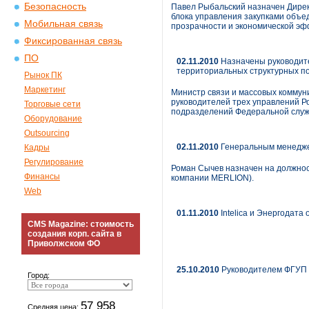
Безопасность
Павел Рыбальский назначен Дирек
блока управления закупками объе
Мобильная связь
прозрачности и экономической эф
Фиксированная связь
ПО
02.11.2010
Назначены руководите
территориальных структурных 
Рынок ПК
Маркетинг
Министр связи и массовых коммун
руководителей трех управлений Р
Торговые сети
подразделений Федеральной служ
Оборудование
Outsourcing
02.11.2010
Генеральным менедж
Кадры
Регулирование
Роман Сычев назначен на должно
Финансы
компании MERLION).
Web
01.11.2010
Intelica и Энергодата
CMS Magazine: стоимость
создания корп. сайта в
Приволжском ФО
25.10.2010
Руководителем ФГУП 
Город:
57 958
Средняя цена: