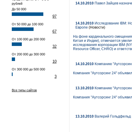
14.10.2010
Павел Зайцев назнач
рублей
До 50 000
97
14.10.2010
Исследование IBM: Но
От 50 000 до 100 000
Европе
(Новости)
67
На фоне кардинального смещения 
От 100 000 до 200 000
Китая и Индии), отмечается увели
исследования корпорации IBM (NYS
32
Resource Officer, CHRO) и ответс
От 200 000 до 300 000
10
14.10.2010
Компанию "Аутсорсинг
От 300 000 до 500 000
Компания "Аутсорсинг 24" объявил
3
13.10.2010
Компанию "Аутсорсинг
Все типы сайтов
Компания "Аутсорсинг 24" объявил
13.10.2010
Валерий Гольдфельд 