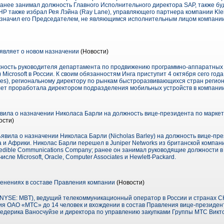
ранее занимал должность Главного Исполнительного директора SAP, также бу
Р также избрал Рея Лэйна (Ray Lane), управляющего партнера компании Kleine
назначил его Председателем, не являющимся исполнительным лицом компании.
бъявляет о новом назначении
(Новости)
жность руководителя департамента по продвижению программно-аппаратных
n) Microsoft в России. К своим обязанностям Инга приступит 4 октября сего год
mes), региональному директору по рынкам быстроразвивающихся стран регио
 лет проработала директором подразделения мобильных устройств в компании
явила о назначении Николаса Барли на должность вице-президента по маркет
ости)
ъявила о назначении Николаса Барли (Nicholas Barley) на должность вице-пре
 и Африки. Николас Барли перешел в Juniper Networks из британской компан
edible Communications Company; ранее он занимал руководящие должности в
исле Microsoft, Oracle, Computer Associates и Hewlett-Packard.
енениях в составе Правления компании
(Новости)
YSE: MBT), ведущий телекоммуникационный оператор в России и странах СН
ия ОАО «МТС» до 14 человек и вхождении в состав Правления вице-президе
дерика Ваносчуйзе и директора по управлению закупками Группы МТС Викто