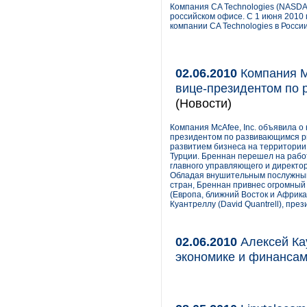
Компания CA Technologies (NASDA
российском офисе. С 1 июня 2010 
компании CA Technologies в Росси
02.06.2010
Компания M
вице-президентом по
(Новости)
Компания McAfee, Inc. объявила о
президентом по развивающимся р
развитием бизнеса на территории 
Турции. Бреннан перешел на работ
главного управляющего и директо
Обладая внушительным послужным
стран, Бреннан привнес огромный
(Европа, ближний Восток и Африка
Куантреллу (David Quantrell), пре
02.06.2010
Алексей Кау
экономике и финанса