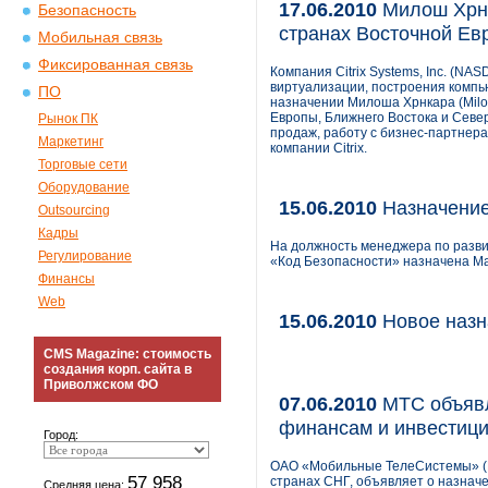
17.06.2010
Милош Хрнка
Безопасность
странах Восточной Ев
Мобильная связь
Фиксированная связь
Компания Citrix Systems, Inc. (N
виртуализации, построения компь
ПО
назначении Милоша Хрнкара (Milos
Европы, Ближнего Востока и Север
Рынок ПК
продаж, работу с бизнес-партнер
Маркетинг
компании Citrix.
Торговые сети
Оборудование
15.06.2010
Назначение
Outsourcing
Кадры
На должность менеджера по разв
Регулирование
«Код Безопасности» назначена М
Финансы
Web
15.06.2010
Новое назн
CMS Magazine: стоимость
создания корп. сайта в
Приволжском ФО
07.06.2010
МТС объявл
финансам и инвестиц
Город:
ОАО «Мобильные ТелеСистемы» (N
57 958
странах СНГ, объявляет о назнач
Средняя цена: