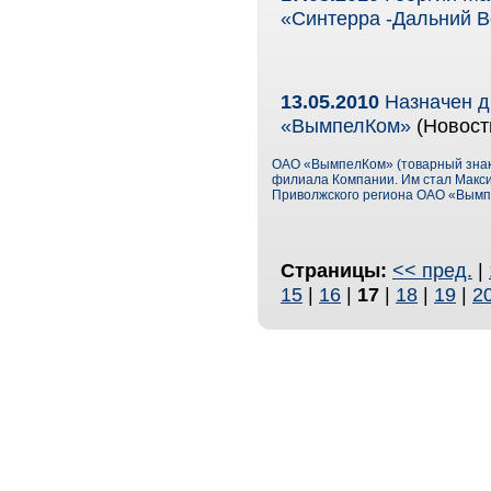
«Синтерра -Дальний 
13.05.2010
Назначен д
«ВымпелКом»
(Новост
ОАО «ВымпелКом» (товарный знак
филиала Компании. Им стал Макси
Приволжского региона ОАО «Вымп
Страницы:
<< пред.
|
15
|
16
|
17
|
18
|
19
|
2