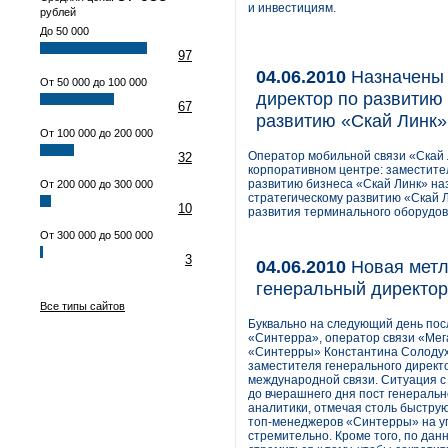
и инвестициям.
рублей
До 50 000
97
04.06.2010
Назначены 
От 50 000 до 100 000
директор по развитию 
67
развитию «Скай Линк»
От 100 000 до 200 000
Оператор мобильной связи «Скай 
32
корпоративном центре: заместите
развитию бизнеса «Скай Линк» наз
От 200 000 до 300 000
стратегическому развитию «Скай 
10
развития терминального оборудова
От 300 000 до 500 000
3
04.06.2010
Новая метл
генеральный директор
Все типы сайтов
Буквально на следующий день по
«Синтерра», оператор связи «Ме
«Синтерры» Константина Солодухи
заместителя генерального дирек
международной связи. Ситуация с
до вчерашнего дня пост генеральн
аналитики, отмечая столь быструю
топ-менеджеров «Синтерры» на уп
стремительно. Кроме того, по да