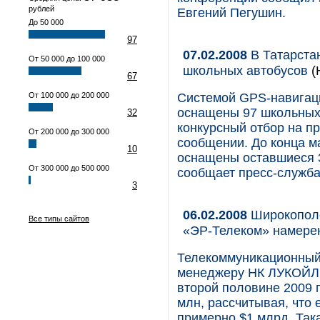
рублей
Евгений Пегушин.
До 50 000
97
07.02.2008
В Татарста
От 50 000 до 100 000
школьных автобусов
(
67
От 100 000 до 200 000
Системой GPS-навигаци
оснащены 97 школьных 
32
конкурсный отбор на п
От 200 000 до 300 000
сообщении. До конца м
10
оснащены оставшиеся 
От 300 000 до 500 000
сообщает пресс-служба
3
06.02.2008
Широкополо
Все типы сайтов
«ЭР-Телеком» намере
Телекоммуникационный
менеджеру НК ЛУКОЙЛ А
второй половине 2009 
млн, рассчитывая, что 
примерно $1 млрд. Така