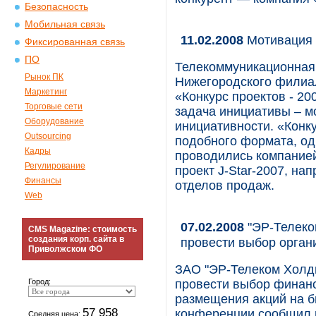
Безопасность
Мобильная связь
11.02.2008
Мотивация 
Фиксированная связь
ПО
Телекоммуникационная
Рынок ПК
Нижегородского филиа
Маркетинг
«Конкурс проектов - 2
Торговые сети
задача инициативы – м
Оборудование
инициативности. «Конку
Outsourcing
подобного формата, о
Кадры
проводились компанией
Регулирование
проект J-Star-2007, н
Финансы
отделов продаж.
Web
07.02.2008
"ЭР-Телеко
CMS Magazine: стоимость
создания корп. сайта в
провести выбор орган
Приволжском ФО
ЗАО "ЭР-Телеком Холди
Город:
провести выбор финанс
размещения акций на би
57 958
конференции сообщил 
Средняя цена: