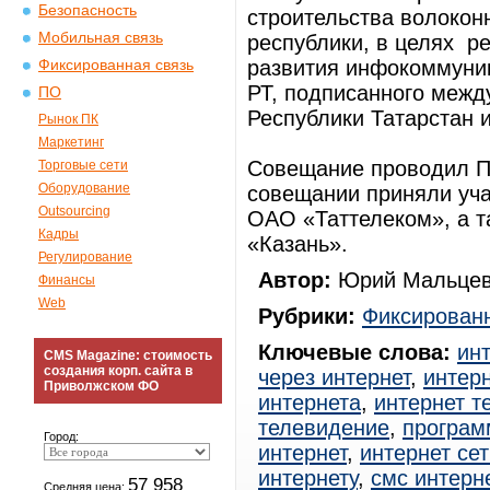
Безопасность
строительства волокон
Мобильная связь
республики, в целях р
развития инфокоммуник
Фиксированная связь
РТ, подписанного межд
ПО
Республики Татарстан 
Рынок ПК
Маркетинг
Совещание проводил П
Торговые сети
Оборудование
совещании приняли уч
Outsourcing
ОАО «Таттелеком», а 
Кадры
«Казань».
Регулирование
Автор:
Юрий Мальцев
Финансы
Web
Рубрики:
Фиксированн
Ключевые слова:
ин
CMS Magazine: стоимость
создания корп. сайта в
через интернет
,
интерн
Приволжском ФО
интернета
,
интернет т
телевидение
,
програм
Город:
интернет
,
интернет сет
интернету
,
смс интерн
57 958
Средняя цена: