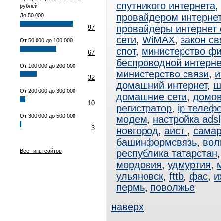
спутникого интернета
,
рублей
провайдером интерне
До 50 000
провайдеры интернет
97
сети
,
WiMAX
,
закон св
От 50 000 до 100 000
спот
,
министерство ф
67
беспроводной интерне
От 100 000 до 200 000
министерство связи
,
и
32
домашний интернет
,
ш
От 200 000 до 300 000
домашние сети
,
домов
10
регистратор
,
ip телеф
От 300 000 до 500 000
модем
,
настройка adsl
3
новгород
,
аист
,
сама
башинформсвязь
,
вол
Все типы сайтов
республика татарстан
мордовия
,
удмуртия
,
ульяновск
,
fttb
,
фас
,
и
пермь
,
поволжье
наверх