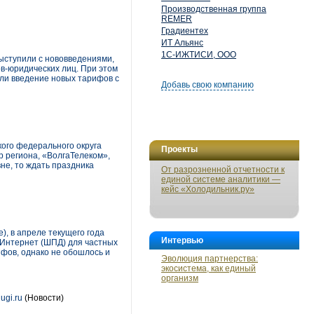
Производственная группа
REMER
Градиентех
ИТ Альянс
1С-ИЖТИСИ, ООО
ыступили с нововведениями,
в-юридических лиц. При этом
ли введение новых тарифов с
Добавь свою компанию
ого федерального округа
Проекты
 региона, «ВолгаТелеком»,
не, то ждать праздника
От разрозненной отчетности к
единой системе аналитики —
кейс «Холодильник.ру»
), в апреле текущего года
Интервью
 Интернет (ШПД) для частных
фов, однако не обошлось и
Эволюция партнерства:
экосистема, как единый
организм
ugi.ru
(Новости)