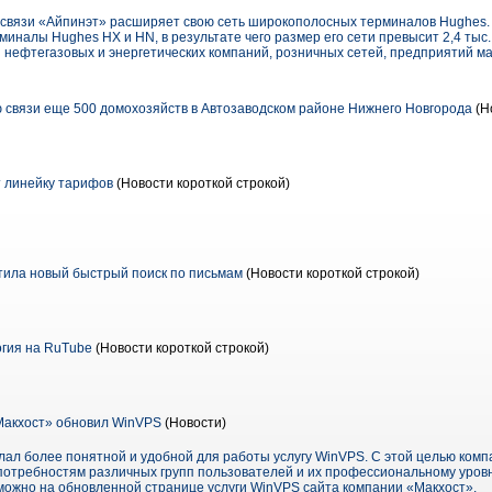
 связи «Айпинэт» расширяет свою сеть широкополосных терминалов Hughes.
налы Hughes HX и HN, в результате чего размер его сети превысит 2,4 тыс.
 нефтегазовых и энергетических компаний, розничных сетей, предприятий ма
 связи еще 500 домохозяйств в Автозаводском районе Нижнего Новгорода
(Н
 линейку тарифов
(Новости короткой строкой)
ила новый быстрый поиск по письмам
(Новости короткой строкой)
гия на RuTube
(Новости короткой строкой)
Макхост» обновил WinVPS
(Новости)
лал более понятной и удобной для работы услугу WinVPS. С этой целью комп
отребностям различных групп пользователей и их профессиональному уровн
ожно на обновленной странице услуги WinVPS сайта компании «Макхост».