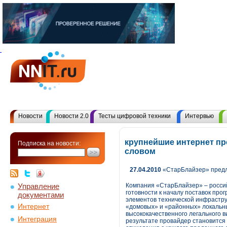
Новости
Новости 2.0
Тесты цифровой техники
Интервью
крупнейшие интернет пр
Подписка на новости:
словом
27.04.2010
«СтарБлайзер» предл
Управление
Компания «СтарБлайзер» – россий
готовности к началу поставок про
документами
элементов технической инфрастру
Интернет
«домовых» и «районных» локальны
высококачественного легального в
Интеграция
результате провайдер становится