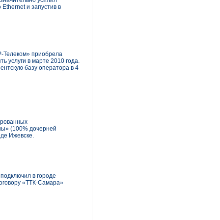
 значительно усилил
Ethernet и запустив в
ЭР-Телеком» приобрела
ь услуги в марте 2010 года.
ентскую базу оператора в 4
ированных
ны» (100% дочерней
де Ижевске.
 подключил в городе
договору «ТТК-Самара»