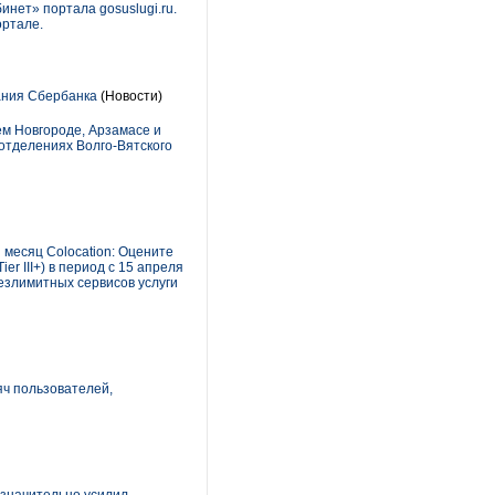
нет» портала gosuslugi.ru.
ортале.
ания Сбербанка
(Новости)
ем Новгороде, Арзамасе и
отделениях Волго-Вятского
месяц Colocation: Оцените
er III+) в период с 15 апреля
езлимитных сервисов услуги
яч пользователей,