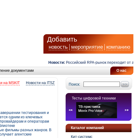
Добавить
новость
мероприятие
компанию
Новости:
Российский RPA-рынок переходит от автомат
ление документами
О нас
и на MSKIT
Новости на ITSZ
Поиск:
Тесты цифровой техники
 завершении тестирования и
яется одним из ключевых
т-провайдерам и операторам
блиотеке
Каталог компаний
ные фильмы разных жанров. В
олучает агентские
Кит-системс