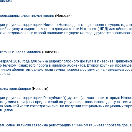
 фильма.
ровайдеры акцентируют юрлиц
(Новости)
е услуги на территории Нижнего Новгорода, в конце апреля текущего года в
й на услуги широкополосного доступа к сети Интернет (ШПД) для абоненто
ои предложения во второй половине текущего месяца, другие же анонсирова
ого ФО: шаг за миллион
(Новости)
врале 2010 года для рынка широкополосного доступа в Интернет Приволжск
-Телеком» знакового порога в миллион абонентов. Второй крупный провайдер
иллион абонентов, однако, если темпы прироста останутся на нынешнем уров
ы лета.
вских провайдеров
(Новости)
 услуги на территории Республики Удмуртия (и в частности, в городе Ижеске
ающимися тарифных предложений на услуги широкополосного доступа к сети
 по большей части сосредоточились на введении специальных акционных тари
в целом.
л более 30 тысяч заявок на регистрацию в "Личном кабинете" портала gosusl