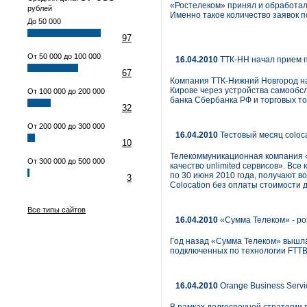
«Ростелеком» принял и обработал 
рублей
Именно такое количество заявок п
До 50 000
97
От 50 000 до 100 000
16.04.2010
ТТК-НН начал прием п
67
Компания ТТК-Нижний Новгород на
Кирове через устройства самообс
От 100 000 до 200 000
банка Сбербанка РФ и торговых то
32
От 200 000 до 300 000
16.04.2010
Тестовый месяц coloca
10
Телекоммуникационная компания «
От 300 000 до 500 000
качество unlimited сервисов». Все 
по 30 июня 2010 года, получают 
3
Colocation без оплаты стоимости д
Все типы сайтов
16.04.2010
«Сумма Телеком» - ро
Год назад «Сумма Телеком» вышла
подключенных по технологии FTTB 
16.04.2010
Orange Business Servi