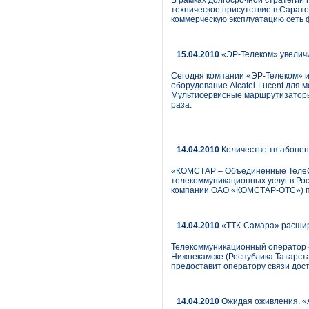
В рамках долгосрочной стратегии 
техническое присутствие в Саратов
коммерческую эксплуатацию сеть 
15.04.2010
«ЭР-Телеком» увеличив
Сегодня компании «ЭР-Телеком» и 
оборудование Alcatel-Lucent для м
Мультисервисные маршрутизаторы,
раза.
14.04.2010
Количество тв-абонен
«КОМСТАР – Объединенные ТелеС
телекоммуникационных услуг в Ро
компании ОАО «КОМСТАР-ОТС») под
14.04.2010
«ТТК-Самара» расши
Телекоммуникационный оператор «
Нижнекамске (Республика Татарст
предоставит оператору связи дост
14.04.2010
Ожидая оживления. «