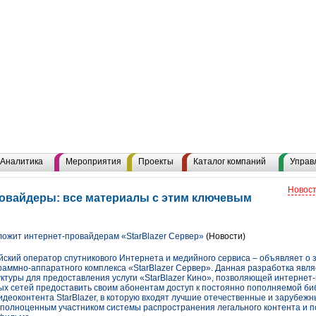
Аналитика
Мероприятия
Проекты
Каталог компаний
Управ
Новост
овайдеры: все материалы с этим ключевым
ожит интернет-провайдерам «StarBlazer Сервер»
(Новости)
ский оператор спутникового Интернета и медийного сервиса – объявляет о
граммно-аппаратного комплекса «StarBlazer Сервер». Данная разработка явл
ктуры для предоставления услуги «StarBlazer Кино», позволяющей интерне
х сетей предоставить своим абонентам доступ к постоянно пополняемой би
идеоконтента StarBlazer, в которую входят лучшие отечественные и зарубеж
 полноценным участником системы распространения легального контента и п