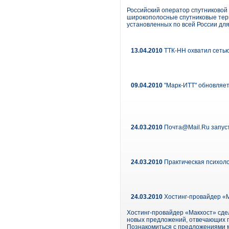
Российский оператор спутниковой
широкополосные спутниковые терми
установленных по всей России для
13.04.2010
ТТК-НН охватил сетью
09.04.2010
"Марк-ИТТ" обновляет
24.03.2010
Почта@Mail.Ru запуст
24.03.2010
Практическая психоло
24.03.2010
Хостинг-провайдер «
Хостинг-провайдер «Макхост» сде
новых предложений, отвечающих п
Познакомиться с предложениями м