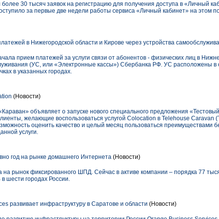
более 30 тысяч заявок на регистрацию для получения доступа в «Личный каби
оступило за первые две недели работы сервиса «Личный кабинет» на этом п
латежей в Нижегородской области и Кирове через устройства самообслужив
чала прием платежей за услуги связи от абонентов - физических лиц в Нижн
луживания (УС, или «Электронные кассы») Сбербанка РФ. УС расположены в 
чках в указанных городах.
tion
(Новости)
Караван» объявляет о запуске нового специального предложения «Тестовый 
клиенты, желающие воспользоваться услугой Colocation в Telehouse Caravan (Ti
возможность оценить качество и целый месяц пользоваться преимуществами б
анной услуги.
вно год на рынке домашнего Интернета
(Новости)
 на рынок фиксированного ШПД. Сейчас в активе компании – порядка 77 тыс
в шести городах России.
ces развивает инфраструктуру в Саратове и области
(Новости)