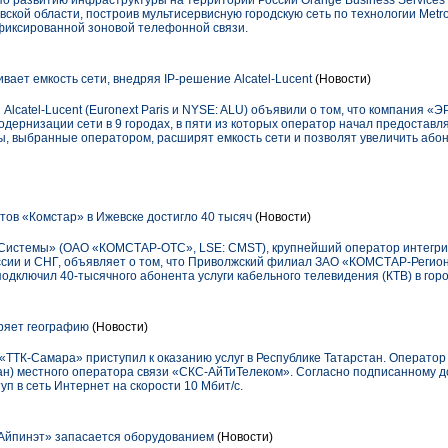
по развитию инфраструктуры на территории России Orange Business Services
ской области, построив мультисервисную городскую сеть по технологии Metro 
фиксированной зоновой телефонной связи.
ает емкость сети, внедряя IP-решение Alcatel-Lucent
(Новости)
Alcatel-Lucent (Euronext Paris и NYSE: ALU) объявили о том, что компания «
одернизации сети в 9 городах, в пяти из которых оператор начал предоставлят
 выбранные оператором, расширят емкость сети и позволят увеличить абон
тов «Комстар» в Ижевске достигло 40 тысяч
(Новости)
истемы» (ОАО «КОМСТАР-ОТС», LSE: CMST), крупнейший оператор интегр
ссии и СНГ, объявляет о том, что Приволжский филиал ЗАО «КОМСТАР-Регио
ключил 40-тысячного абонента услуги кабельного телевидения (КТВ) в горо
ряет географию
(Новости)
ТТК-Самара» приступил к оказанию услуг в Республике Татарстан. Оператор
ан) местного оператора связи «СКС-АйТиТелеком». Согласно подписанному 
уп в сеть Интернет на скорости 10 Мбит/с.
Айпинэт» запасается оборудованием
(Новости)