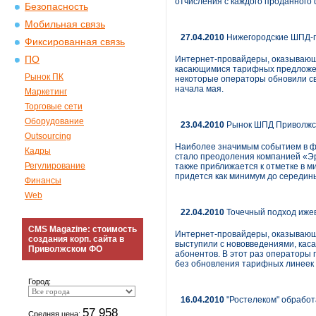
отчисления с каждого проданного
Безопасность
Мобильная связь
27.04.2010
Нижегородские ШПД-п
Фиксированная связь
ПО
Интернет-провайдеры, оказывающи
касающимися тарифных предложени
Рынок ПК
некоторые операторы обновили св
начала мая.
Маркетинг
Торговые сети
Оборудование
23.04.2010
Рынок ШПД Приволжск
Outsourcing
Наиболее значимым событием в фе
Кадры
стало преодоления компанией «Эр
Регулирование
также приближается к отметке в м
придется как минимум до середин
Финансы
Web
22.04.2010
Точечный подход иже
CMS Magazine: стоимость
Интернет-провайдеры, оказывающие
создания корп. сайта в
выступили с нововведениями, кас
Приволжском ФО
абонентов. В этот раз операторы
без обновления тарифных линеек 
Город:
16.04.2010
"Ростелеком" обработа
57 958
Средняя цена: