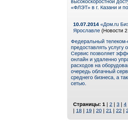
высокоскоростной дост
«ФЛЭТ» в г. Казани и п
10.07.2014
«Дом.ru Би
Ярославле
(Новости 2
Федеральный телеком-о
предоставлять услугу 
Сервис позволяет эффе
онлайн и удаленно упр
расходов на оборудова
очередь облачный серв
среднего бизнеса, а т
сетью.
Страницы:
1
|
2
|
3
|
4
|
18
|
19
|
20
|
21
|
22
|