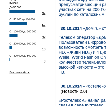
рублей
предусматривающий ра
До 50 000
участках сети на 200 Г
97
рублей по каталожным 
От 50 000 до 100 000
67
30.10.2014
«Дом.ru» с
От 100 000 до 200 000
Телеком-оператор «Дом
32
Пользователи цифровог
От 200 000 до 300 000
возможность смотреть т
10
HD, «Живи HD») и 4 ци
От 300 000 до 500 000
Welle, World Fashion C
3
количество телеканалов
высокой четкости – эт
ТВ.
Все типы сайтов
30.10.2014
«Ростелеко
(Новости 2.0)
«Ростелеком» начал ра
связи в селе Култаево.