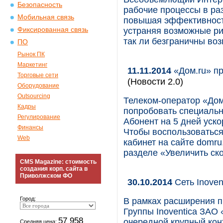
Безопасность
рабочие процессы в ра
Мобильная связь
повышая эффективност
Фиксированная связь
устраняя возможные ри
так ли безграничны во
ПО
Рынок ПК
Маркетинг
11.11.2014
«Дом.ru» пр
Торговые сети
(Новости 2.0)
Оборудование
Outsourcing
Телеком-оператор «Дом
Кадры
попробовать специальн
Регулирование
Абонент на 5 дней уско
Финансы
Чтобы воспользоваться
Web
кабинет на сайте domru
разделе «Увеличить ско
CMS Magazine: стоимость
создания корп. сайта в
Приволжском ФО
30.10.2014
Сеть Inoven
Город:
В рамках расширения п
Группы Inoventica ЗАО
57 958
очередной крупный кон
Средняя цена: