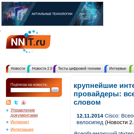
Новости
Новости 2.0
Тесты цифровой техники
Интервью
крупнейшие инт
Подписка на новости:
провайдеры: вс
словом
Управление
документами
12.11.2014
Cisco: Все
велосипед
(Новости 2.
Интернет
Интеграция
Всеобъемлющий Интернет