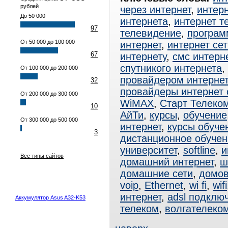
рублей
через интернет
,
интерн
До 50 000
интернета
,
интернет т
97
телевидение
,
програм
От 50 000 до 100 000
интернет
,
интернет сет
67
интернету
,
смс интерн
спутникого интернета
,
От 100 000 до 200 000
провайдером интерне
32
провайдеры интернет
От 200 000 до 300 000
WiMAX
,
Старт Телеко
10
АйТи
,
курсы
,
обучение
От 300 000 до 500 000
интернет
,
курсы обуче
3
дистанционное обучен
университет
,
softline
,
и
Все типы сайтов
домашний интернет
,
ш
домашние сети
,
домов
voip
,
Ethernet
,
wi fi
,
wifi
интернет
,
adsl подклю
Аккумулятор Asus A32-K53
телеком
,
волгателеко