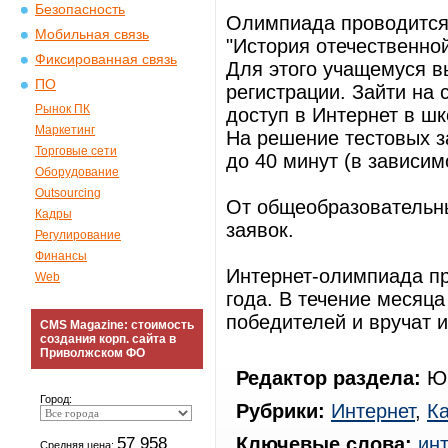
Безопасность
Олимпиада проводится 
Мобильная связь
"История отечественной
Фиксированная связь
Для этого учащемуся в
ПО
регистрации. Зайти на
Рынок ПК
доступ в Интернет в шк
Маркетинг
На решение тестовых з
Торговые сети
до 40 минут (в зависим
Оборудование
Outsourcing
От общеобразовательны
Кадры
заявок.
Регулирование
Финансы
Интернет-олимпиада пр
Web
года. В течение месяц
победителей и вручат 
CMS Magazine: стоимость
создания корп. сайта в
Приволжском ФО
Редактор раздела:
Юр
Город:
Рубрики:
Интернет
,
К
57 958
Ключевые слова:
ин
Средняя цена: