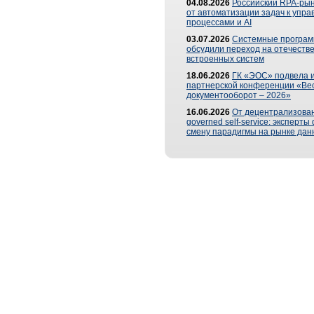
04.08.2026
Российский RPA-рын
от автоматизации задач к упр
процессами и AI
03.07.2026
Системные програ
обсудили переход на отечеств
встроенных систем
18.06.2026
ГК «ЭОС» подвела и
партнерской конференции «Ве
документооборот – 2026»
16.06.2026
От децентрализован
governed self-service: эксперт
смену парадигмы на рынке дан