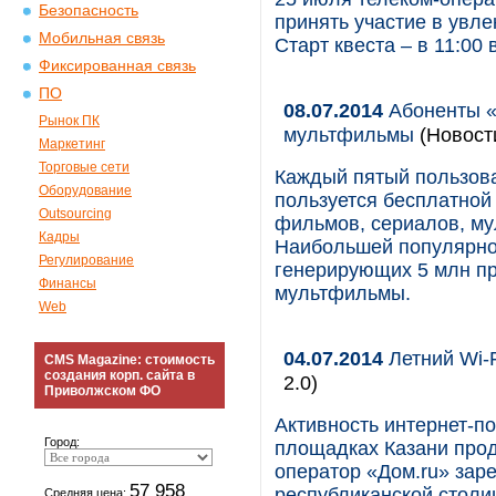
Безопасность
принять участие в увле
Мобильная связь
Старт квеста – в 11:00
Фиксированная связь
ПО
08.07.2014
Абоненты «
Рынок ПК
мультфильмы
(Новости
Маркетинг
Торговые сети
Каждый пятый пользов
Оборудование
пользуется бесплатной 
Outsourcing
фильмов, сериалов, му
Кадры
Наибольшей популярно
Регулирование
генерирующих 5 млн пр
Финансы
мультфильмы.
Web
04.07.2014
Летний Wi-F
CMS Magazine: стоимость
создания корп. сайта в
2.0)
Приволжском ФО
Активность интернет-по
Город:
площадках Казани прод
оператор «Дом.ru» заре
57 958
республиканской столи
Средняя цена: