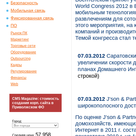
Безопасность
World Congress 2012 в
Мобильная связь
мобильным технологиям
Фиксированная связь
развлечениям для сот
этого мероприятия, на
ПО
компаний и производит
Рынок ПК
Темой конгресса стал т
Маркетинг
Торговые сети
Оборудование
07.03.2012
Саратовски
Outsourcing
увеличении скорости 
Кадры
планах Домашнего Ин
Регулирование
строкой)
Финансы
Web
07.03.2012
J’son & Par
CMS Magazine: стоимость
создания корп. сайта в
широкополосного дост
Приволжском ФО
По оценке J’son & Partn
Город:
домохозяйств, имеющи
Интернет в 2011 г. сос
57 958
Средняя цена: