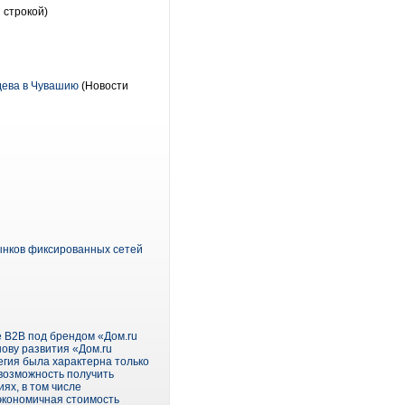
 строкой)
дева в Чувашию
(Новости
рынков фиксированных сетей
е B2B под брендом «Дом.ru
ову развития «Дом.ru
егия была характерна только
 возможность получить
ях, в том числе
 экономичная стоимость