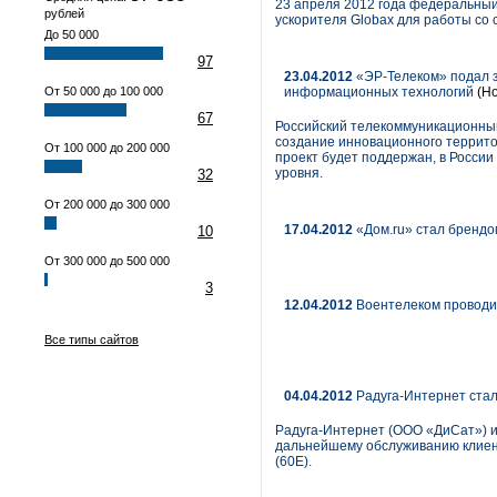
23 апреля 2012 года федеральный
рублей
ускорителя Globax для работы со
До 50 000
97
23.04.2012
«ЭР-Телеком» подал з
От 50 000 до 100 000
информационных технологий
(Но
67
Российский телекоммуникационный
создание инновационного террито
От 100 000 до 200 000
проект будет поддержан, в России
уровня.
32
От 200 000 до 300 000
17.04.2012
«Дом.ru» стал брендо
10
От 300 000 до 500 000
3
12.04.2012
Воентелеком проводи
Все типы сайтов
04.04.2012
Радуга-Интернет стал
Радуга-Интернет (ООО «ДиСат») и
дальнейшему обслуживанию клиенто
(60E).