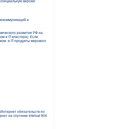
т специальную версию
лекоммуникаций и
мического развития РФ на
 и IT-кластера). Если
ом- и IT-продукты мирового
-Интернет обязательств по
ет на спутнике Intelsat 904