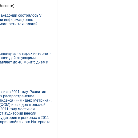
Новости)
Македонии состоялось V
оли информационно-
можности технологий
линейку из четырех интернет-
 ранее действующими
авляет до 40 Мбит/c днем и
ии в 2011 году. Развитие
их распространение
Яндекса» («Яндекс.Метрика»,
 (ФОМ) исследовательской
 2011 году месячная
ост аудитории внесли
удитория в регионах в 2011
итория мобильного Интернета