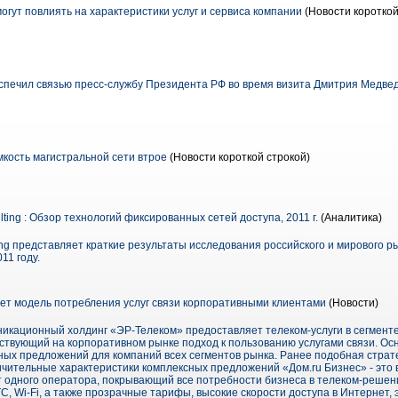
огут повлиять на характеристики услуг и сервиса компании
(Новости короткой
печил связью пресс-службу Президента РФ во время визита Дмитрия Медве
кость магистральной сети втрое
(Новости короткой строкой)
lting : Обзор технологий фиксированных сетей доступа, 2011 г.
(Аналитика)
ting представляет краткие результаты исследования российского и мирового 
11 году.
ет модель потребления услуг связи корпоративными клиентами
(Новости)
никационный холдинг «ЭР-Телеком» предоставляет телеком-услуги в сегмент
ствующий на корпоративном рынке подход к пользованию услугами связи. Осн
тных предложений для компаний всех сегментов рынка. Ранее подобная страт
ичительные характеристики комплексных предложений «Дом.ru Бизнес» - это
т одного оператора, покрывающий все потребности бизнеса в телеком-решени
, Wi-Fi, а также прозрачные тарифы, высокие скорости доступа в Интернет,