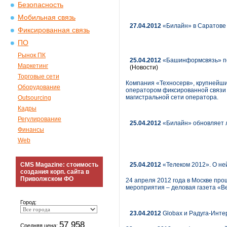
Безопасность
Мобильная связь
27.04.2012
«Билайн» в Саратове
Фиксированная связь
ПО
Рынок ПК
25.04.2012
«Башинформсвязь» пе
Маркетинг
(Новости)
Торговые сети
Компания «Техносерв», крупнейши
Оборудование
оператором фиксированной связи 
магистральной сети оператора.
Outsourcing
Кадры
Регулирование
25.04.2012
«Билайн» обновляет 
Финансы
Web
CMS Magazine: стоимость
25.04.2012
«Телеком 2012». О не
создания корп. сайта в
Приволжском ФО
24 апреля 2012 года в Москве про
мероприятия – деловая газета «В
Город:
23.04.2012
Globax и Радуга-Инте
57 958
Средняя цена: