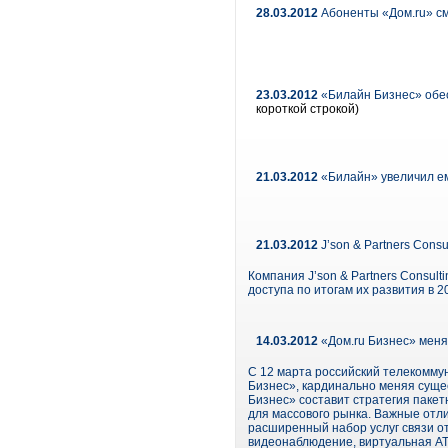
28.03.2012
Абоненты «Дом.ru» см
23.03.2012
«Билайн Бизнес» обес
короткой строкой)
21.03.2012
«Билайн» увеличил ем
21.03.2012
J’son & Partners Consu
Компания J’son & Partners Consul
доступа по итогам их развития в 20
14.03.2012
«Дом.ru Бизнес» меня
С 12 марта российский телекомму
Бизнес», кардинально меняя суще
Бизнес» составит стратегия паке
для массового рынка. Важные отл
расширенный набор услуг связи о
видеонаблюдение, виртуальная АТС