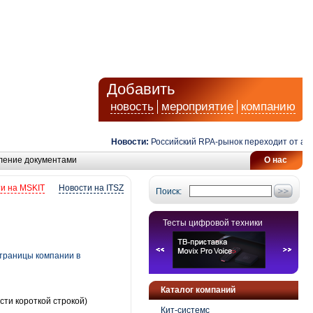
Добавить
новость
мероприятие
компанию
Новости:
Российский RPA-рынок переходит от автомат
ление документами
О нас
и на MSKIT
Новости на ITSZ
Поиск:
Тесты цифровой техники
страницы компании в
Каталог компаний
сти короткой строкой)
Кит-системс