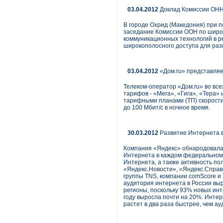
03.04.2012
Доклад Комиссии ОНН:
В городе Охрид (Македония) при 
заседание Комиссии ООН по широ
коммуникационных технологий в 
широкополосного доступа для разв
03.04.2012
«Дом.ru» представляе
Телеком-оператор «Дом.ru» во все
тарифов - «Мега», «Гига», «Тера»
тарифными планами (ТП) скорости 
до 100 Мбит/c в ночное время.
30.03.2012
Развитие Интернета в
Компания «Яндекс» обнародовала 
Интернета в каждом федеральном 
Интернета, а также активность п
«Яндекс.Новости», «Яндекс.Справ
группы TNS, компании comScore и 
аудитория интернета в России выр
регионы, поскольку 93% новых инт
году выросла почти на 20%. Интер
растет в два раза быстрее, чем а