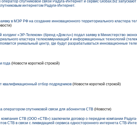
 оператор спутниковой связи Радуга-Интернет и сервис Globax.biz запускаю
 спутниковым интернетом Радуги-Интернет.
аявку в МЭР РФ на создание инновационного территориального кластера те
вости)
 холдинг «ЭР-Телеком» (бренд «Дом.ru») подал заявку в Министерство эконо
риального кластера телекоммуникаций и информационных технологий (телеком
 появится уникальный центр, где будут разрабатываться инновационные телек
м года
(Новости короткой строкой)
т квалификационный отбор подрядчиков
(Новости короткой строкой)
а оператором спутниковой связи для абонентов СТВ
(Новости)
 компания СТВ (ООО «СТВ») заключили договор о передаче компании Радуга
в СТВ в связи с ликвидацией сервиса одностороннего интернета СТВ-Интерн