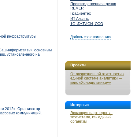
Производственная группа
REMER
Градиентех
ИТ Альянс
1С-ИЖТИСИ, ООО
ьной инфраструктуры
Добавь свою компанию
 «Башинформсвязь», основным
ms, установленного на
Проекты
От разрозненной отчетности к
единой системе аналитики —
кейс «Холодильник.ру»
Интервью
ком 2012». Организатор
Эволюция партнерства:
массовых коммуникаций.
экосистема, как единый
организм