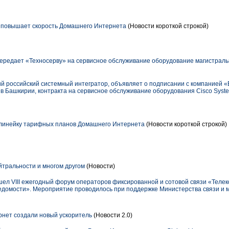
 повышает скорость Домашнего Интернета
(Новости короткой строкой)
редает «Техносерву» на сервисное обслуживание оборудование магистрал
й российский системный интегратор, объявляет о подписании с компанией
в Башкирии, контракта на сервисное обслуживание оборудования Cisco Syste
линейку тарифных планов Домашнего Интернета
(Новости короткой строкой)
йтральности и многом другом
(Новости)
шел VIII ежегодный форум операторов фиксированной и сотовой связи «Теле
едомости». Мероприятие проводилось при поддержке Министерства связи и 
рнет создали новый ускоритель
(Новости 2.0)