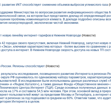
 развитие ИКТ способствует снижению объемов выбросов углекислого газа
(
поддержке Министерства по вопросам развития информационного общества 
кополосной связи, на котором был представлен доклад об определяющей р
решении проблемы изменяющегося климата. В докладе подробно описаны воз
ития низкоуглеродной, экологически чистой экономики.
т новую линейку интернет-тарифов в Нижнем Новгороде
(Новости)
х 42 городах своего присутствия, включая Нижний Новгород, запустил новую 
 и «Экса», ключевая характеристика которых - более высокие по сравнению с
доступа в интернет. В Нижнем Новгороде скорость доступа на новых ТП сост
 России. Регионы способствуют
(Новости)
результаты исследования, посвященного развитию Интернета в регионах Росс
округе РФ оценивалось по одинаковому набору параметров, характеризующ
ользователей. В исследовании были использованы данные различных служб «
очник» и «Яндекс.Каталог»), а также данные Фонда «Общественное мнение»
Технического Центра Интернет (ТЦИ). Среди основных полученных данных: в
осла на 17% и составила 54,5 млн человек. При этом, основной вклад в прир
ернет-пользователей живут за пределами Москвы и Петербурга, а интернет-а
нет в регионах за год подешевел в среднем на 60%. Отметим также, что ауд
удитория Интернета в целом.