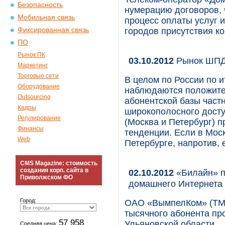
Безопасность
нумерацию договоров, 
Мобильная связь
процесс оплаты услуг 
Фиксированная связь
городов присутствия к
ПО
Рынок ПК
03.10.2012
Рынок ШПД 
Маркетинг
Торговые сети
В целом по России по и
Оборудование
наблюдаются положител
Outsourcing
абонентской базы част
Кадры
широкополосного досту
Регулирование
(Москва и Петербург) 
Финансы
тенденции. Если в Моск
Web
Петербурге, напротив, 
CMS Magazine: стоимость
создания корп. сайта в
02.10.2012
«Билайн» п
Приволжском ФО
домашнего Интернета
Город:
ОАО «ВымпелКом» (ТМ 
тысячного абонента пр
57 958
Ульяновской области.
Средняя цена: