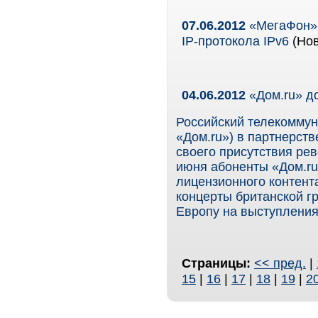
07.06.2012
«МегаФон» 
IP-протокола IPv6
(Нов
04.06.2012
«Дом.ru» до
Российский телекомму
«Дом.ru») в партнерстве
своего присутствия ре
июня абоненты «Дом.ru
лицензионного контента
концерты британской гр
Европу на выступления
Страницы:
<< пред.
|
15
|
16
|
17
|
18
|
19
|
2