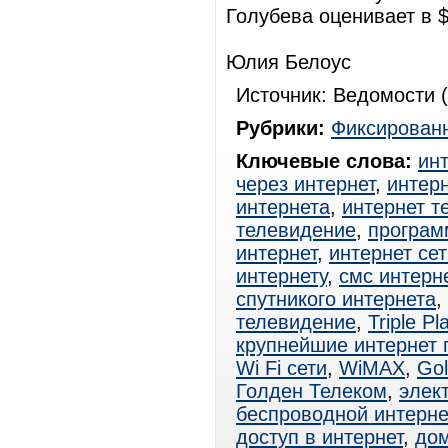
Голубева оценивает в 
Юлия Белоус
Источник: Ведомости (
Рубрики:
Фиксированн
Ключевые слова:
ин
через интернет
,
интерн
интернета
,
интернет т
телевидение
,
програм
интернет
,
интернет сет
интернету
,
смс интерн
спутникого интернета
,
телевидение
,
Triple Pl
крупнейшие интернет
Wi Fi сети
,
WiMAX
,
Gol
Голден Телеком
,
элек
беспроводной интерне
доступ в интернет
,
дом