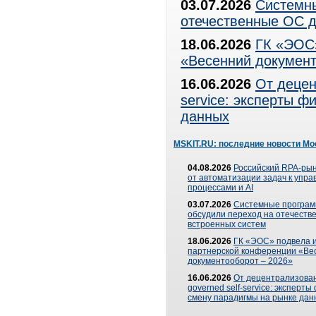
03.07.2026
Системны
отечественные ОС д
18.06.2026
ГК «ЭОС»
«Весенний документ
16.06.2026
От децен
service: эксперты 
данных
MSKIT.RU: последние новости Мо
04.08.2026
Российский RPA-рын
от автоматизации задач к упр
процессами и AI
03.07.2026
Системные програ
обсудили переход на отечеств
встроенных систем
18.06.2026
ГК «ЭОС» подвела и
партнерской конференции «Ве
документооборот – 2026»
16.06.2026
От децентрализован
governed self-service: эксперт
смену парадигмы на рынке дан