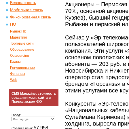
Безопасность
Акционеры – Пермская
Мобильная связь
70%; основной акционе
Кузяев), бывший генд
Фиксированная связь
Рыбакин и пермский и
ПО
Рынок ПК
Сейчас у «Эр-телекома
Маркетинг
пользователей широкоп
Торговые сети
Оборудование
компания. Эти услуги «
Outsourcing
основном поволжских и
Кадры
абонента — 203 руб. в 
Регулирование
Новосибирска и Нижнег
Финансы
оператор стал предост
Web
брендом «Горсвязь» в ч
этими услугами все кру
CMS Magazine: стоимость
создания корп. сайта в
Приволжском ФО
Конкуренты «Эр-телеко
«Национальных кабель
Город:
Сулеймана Керимова) в
холдинга, выросла при
57 958
Средняя цена: