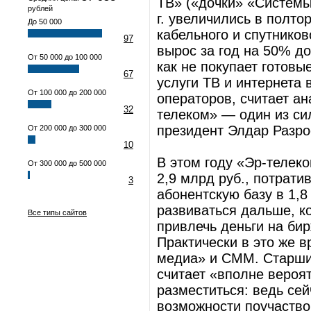
ТВ» («дочки» «Системы
рублей
г. увеличились в полто
До 50 000
кабельного и спутников
97
вырос за год на 50% до
От 50 000 до 100 000
как не покупает готовые
67
услуги ТВ и интернета 
От 100 000 до 200 000
операторов, считает ан
32
телеком» — один из си
президент Элдар Разро
От 200 000 до 300 000
10
В этом году «Эр-телеко
От 300 000 до 500 000
2,9 млрд руб., потратив
3
абонентскую базу в 1,8
развиваться дальше, к
Все типы сайтов
привлечь деньги на бир
Практически в это же 
медиа» и СММ. Старший
считает «вполне вероя
разместиться: ведь сей
возможности поучаство