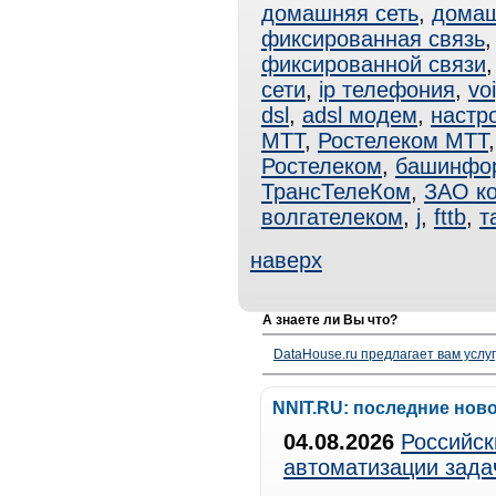
домашняя сеть
,
домаш
фиксированная связь
фиксированной связи
сети
,
ip телефония
,
vo
dsl
,
adsl модем
,
настро
МТТ
,
Ростелеком МТТ
Ростелеком
,
башинфо
ТрансТелеКом
,
ЗАО к
волгателеком
,
j
,
fttb
,
т
наверх
А знаете ли Вы что?
DataHouse.ru предлагает вам услу
NNIT.RU: последние нов
04.08.2026
Российск
автоматизации зада