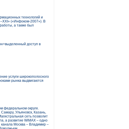
ормационных технологий и
–XXI» («Инфоком-2007»). В
работы, а также был
он+выделенный доступ в
ение услуги широкополосного
роками рынка выдвигаются
ом федеральном округе.
Самару, Ульяновск, Казань,
Магистральная сеть позволит
а, а развитие WiMAX – одно
е канала Москва – Владимир –
 Поволжьем.