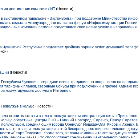
етил достижения самарских ИТ
(Новости)
ре в выставочном павильоне «Экспо-Волга» при поддержке Министерства инф
оялась седьмая международная выставка-форум «Инфокоммуникации России 
кационные компании региона представили свои новые услуги и направления 
 Чувашской Республике предлагает двойную порцию услуг: домашний телеф
окой)
вашии
(Новости)
 Республики Чувашия в середине осени традиционно направлена на продвиж
ия тарифных планов, сезонные бонусы при подключении и прочее. Однако иг
ов коммутируемого доступа в Интернет.
 Поволжье в кольцо
(Новости)
ила строительство и ввела в эксплуатацию магистральную сеть в Приволжск
кольцо областные центры ПФО – Нижний Новгород, Саранск, Пензу, Саратов, 
 полукольцом, соединяющим города Оренбург, Йошкар-Ола, Киров и Ижевск. 
ать затраты при эксплуатации сетей беспроводного широкополосного доступ
ости «Старт Телеком». Кроме того, в планы компании также входит усилени
нала Тамбов – Пенза, что способствует соединению Центрального региона с