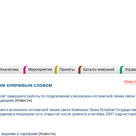
Аналитика
Мероприятия
Проекты
Каталог компаний
Управ
Новост
этим ключевым словом
ом" завершило работы по подключению к волоконно-оптической линии связи 
Радищева
(Новости)
ил к волоконно-оптической линии связи Компании ТрансТелеКом Государст
единив в локальную сеть открытое после ремонта в октябре 2007 года истори
 акциями и тарифами
(Новости)