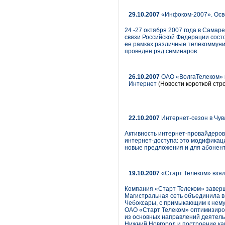
29.10.2007
«Инфоком-2007». Осв
24 -27 октября 2007 года в Сама
связи Российской Федерации сост
ее рамках различные телекоммуни
проведен ряд семинаров.
26.10.2007
ОАО «ВолгаТелеком» в
Интернет
(Новости короткой стр
22.10.2007
Интернет-сезон в Чу
Активность интернет-провайдеров
интернет-доступа: это модификац
новые предложения и для абонент
19.10.2007
«Старт Телеком» взял
Компания «Старт Телеком» заверш
Магистральная сеть объединила в 
Чебоксары, с примыкающим к нему
ОАО «Старт Телеком» оптимизиров
из основных направлений деятельн
Нижний Новгород и построение ка