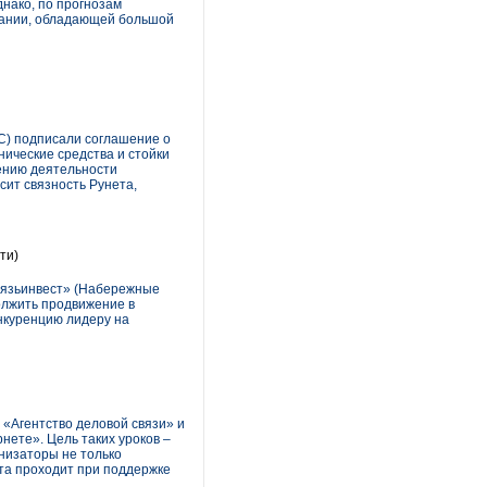
нако, по прогнозам
мпании, обладающей большой
С) подписали соглашение о
ические средства и стойки
чению деятельности
ит связность Рунета,
ти)
Связьинвест» (Набережные
олжить продвижение в
онкуренцию лидеру на
 «Агентство деловой связи» и
ете». Цель таких уроков –
анизаторы не только
та проходит при поддержке