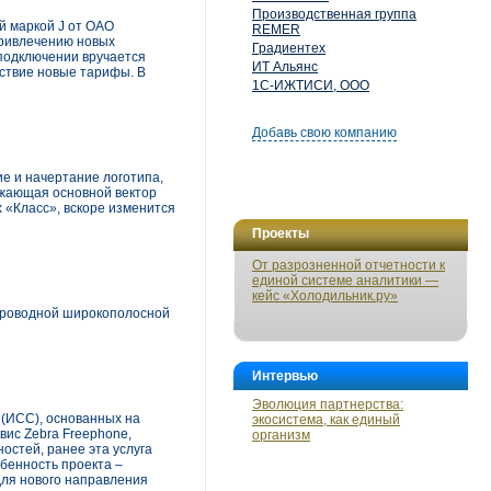
Производственная группа
й маркой J от ОАО
REMER
привлечению новых
Градиентех
 подключении вручается
ИТ Альянс
йствие новые тарифы. В
1С-ИЖТИСИ, ООО
Добавь свою компанию
е и начертание логотипа,
ажающая основной вектор
 «Класс», вскоре изменится
Проекты
От разрозненной отчетности к
единой системе аналитики —
кейс «Холодильник.ру»
проводной широкополосной
Интервью
Эволюция партнерства:
 (ИСС), основанных на
экосистема, как единый
вис Zebra Freephone,
организм
ностей, ранее эта услуга
бенность проекта –
для нового направления