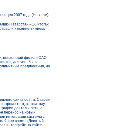
месяцев 2007 года
(Новости)
блики Татарстан «Об итогах
 отрасли к осенне-зимнему
к, пензенский филиал ОАО
ентов, для чего были
езлимитные предложения, но
льного сайта ud9.ru. Старый
, кроме того, в этом году
графии деятельности, а
лен перенос на новый
ной интеграции системы с
лижайшее время «Девятый
ерез интерфейс на сайте