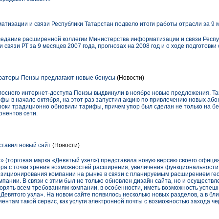
тизации и связи Республики Татарстан подвело итоги работы отрасли за 9 
аседание расширенной коллегии Министерства информатизации и связи Респу
связи РТ за 9 месяцев 2007 года, прогнозах на 2008 год и о ходе подготовки
аторы Пензы предлагают новые бонусы
(Новости)
осного интернет-доступа Пензы выдвинули в ноябре новые предложения. Та
ы в начале октября, на этот раз запустил акцию по привлечению новых абон
роки традиционно обновили тарифы, причем упор был сделан не только на б
онентов сети.
тавил новый сайт
(Новости)
» (торговая марка «Девятый узел») представила новую версию своего официа
ра с точки зрения возможностей расширения, увеличения функциональности, и
зиционирования компании на рынке в связи с планируемым расширением гео
мпании. В связи с этим был не только обновлен дизайн сайта, но и осуществ
ворять всем требованиям компании, в особенности, иметь возможность успеш
Девятого узла». На новом сайте появилось несколько новых разделов, а в б
иентам такой сервис, как услуги электронной почты с возможностью захода ч