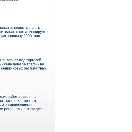
ельство является частью
роительство сети планируется
вую половину 2008 года.
в Интернет под торговой
нижена цена за трафик на
движению новых безлимитных
да», работающего на
тв связи. Кроме того,
ным направлением в
и регионального статуса