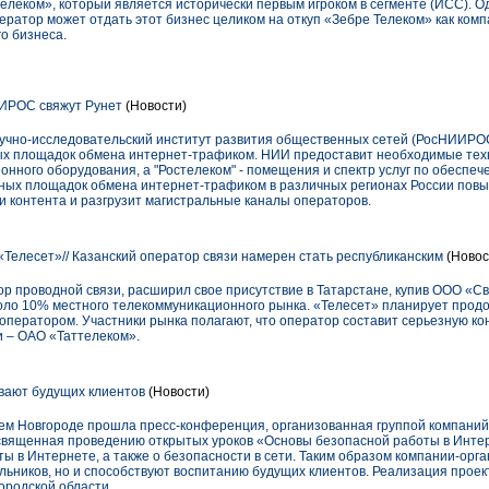
леком», который является исторически первым игроком в сегменте (ИСС). Од
ператор может отдать этот бизнес целиком на откуп «Зебре Телеком» как ко
о бизнеса.
ИИРОС свяжут Рунет
(Новости)
аучно-исследовательский институт развития общественных сетей (РосНИИРО
х площадок обмена интернет-трафиком. НИИ предоставит необходимые техн
нного оборудования, а "Ростелеком" - помещения и спектр услуг по обеспе
ых площадок обмена интернет-трафиком в различных регионах России повыс
и контента и разгрузит магистральные каналы операторов.
«Телесет»// Казанский оператор связи намерен стать республиканским
(Новос
ор проводной связи, расширил свое присутствие в Татарстане, купив ООО «
оло 10% местного телекоммуникационного рынка. «Телесет» планирует прод
оператором. Участники рынка полагают, что оператор составит серьезную к
и – ОАО «Таттелеком».
вают будущих клиентов
(Новости)
нем Новгороде прошла пресс-конференция, организованная группой компаний
вященная проведению открытых уроков «Основы безопасной работы в Интерн
ты в Интернете, а также о безопасности в сети. Таким образом компании-орг
льников, но и способствуют воспитанию будущих клиентов. Реализация проек
родской области.