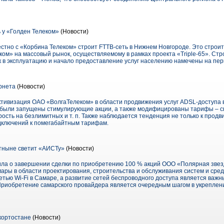
 у «Голден Телеком»
(Новости)
стно с «Корбина Телеком» строит FTTB-сеть в Нижнем Новгороде. Это строит
ком» на массовый рынок, осуществляемому в рамках проекта «Triple-65». Ст
ск в эксплуатацию и начало предоставление услуг населению намечены на пер
рнета
(Новости)
ктивизация ОАО «ВолгаТелеком» в области продвижения услуг ADSL-доступа 
х были запущены стимулирующие акции, а также модифицированы тарифы – с
ость на безлимитных и т. п. Также наблюдается тенденция не только к про
дключений к помегабайтным тарифам.
тныне светит «АИСТу»
(Новости)
ла о завершении сделки по приобретению 100 % акций ООО «Полярная звез
ы в области проектирования, строительства и обслуживания систем и средс
етью Wi-Fi в Самаре, а развитие сетей беспроводного доступа является важ
риобретение самарского провайдера является очередным шагом в укреплени
кортостане
(Новости)