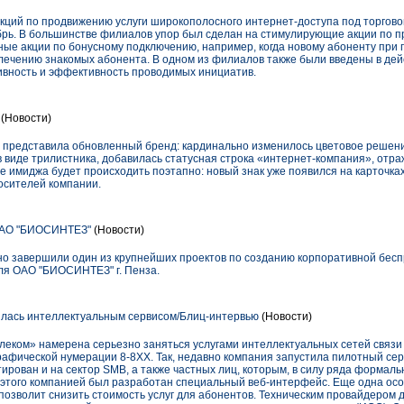
кций по продвижению услуги широкополосного интернет-доступа под торгово
рь. В большинстве филиалов упор был сделан на стимулирующие акции по 
ные акции по бонусному подключению, например, когда новому абоненту при
влечению знакомых абонента. В одном из филиалов также были введены в де
ивность и эффективность проводимых инициатив.
(Новости)
 представила обновленный бренд: кардинально изменилось цветовое решени
 виде трилистника, добавилась статусная строка «интернет-компания», отр
 имиджа будет происходить поэтапно: новый знак уже появился на карточках
осителей компании.
ОАО "БИОСИНТЕЗ"
(Новости)
но завершили один из крупнейших проектов по созданию корпоративной бес
) для ОАО "БИОСИНТЕЗ" г. Пенза.
лась интеллектуальным сервисом/Блиц-интервью
(Новости)
леком» намерена серьезно заняться услугами интеллектуальных сетей связи
афической нумерации 8-8XX. Так, недавно компания запустила пилотный сер
тирован и на сектор SMB, а также частных лиц, которым, в силу ряда формаль
 этого компанией был разработан специальный веб-интерфейс. Еще одна осо
 позволит снизить стоимость услуг для абонентов. Техническим провайдером 