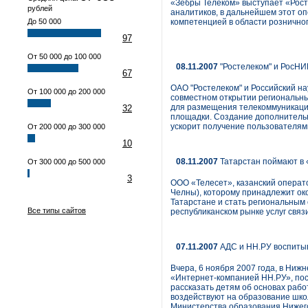
«Зебры Телеком» выступает «Росте
рублей
аналитиков, в дальнейшем этот о
До 50 000
компетенцией в области розничног
97
От 50 000 до 100 000
08.11.2007
"Ростелеком" и РосН
67
ОАО "Ростелеком" и Российский н
От 100 000 до 200 000
совместном открытии региональны
для размещения телекоммуникацио
32
площадки. Создание дополнительн
ускорит получение пользователям
От 200 000 до 300 000
10
08.11.2007
Татарстан поймают в 
От 300 000 до 500 000
3
ООО «Телесет», казанский операт
Челны), которому принадлежит ок
Татарстане и стать региональным 
Все типы сайтов
республиканском рынке услуг связ
07.11.2007
АДС и НН.РУ воспиты
Вчера, 6 ноября 2007 года, в Ниж
«Интернет-компанией НН.РУ», пос
рассказать детям об основах рабо
воздействуют на образование шко
Министерства образования Нижего