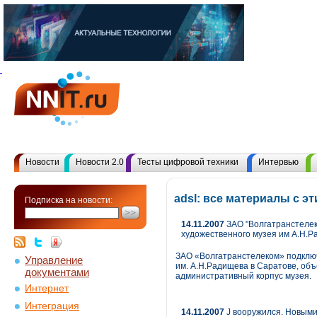
Новости
Новости 2.0
Тесты цифровой техники
Интервью
adsl: все материалы с 
Подписка на новости:
14.11.2007
ЗАО "Волгатранстелек
художественного музея им А.Н.
ЗАО «Волгатранстелеком» подключ
Управление
им. А.Н.Радищева в Саратове, объ
документами
административный корпус музея.
Интернет
Интеграция
14.11.2007
J вооружился. Новыми