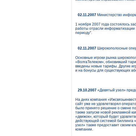
02.11.2007
Министерство информа
1 ноября 2007 года состоялось з
работы отрасли информатизации и 
периоду".
02.11.2007
Широкополосные опер
Основные игроки рынка широкопол
«ВолгаТелеком», обновивший тариф
введены новые тарифы. Другие иг
и на бонусы для существующих аб
29.10.2007
«Девятый узел» предс
На днях компания «Ижсвязьинвест
сайт уже не удовлетворял операто
было принято решение о смене по
также запуске новой рекламной ка
«движок», который будет удовлет
действующей системой биллинга «
узел» также предоставит своим кл
компании.