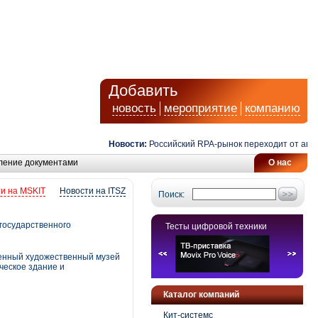
Добавить
новость
мероприятие
компанию
Новости:
Российский RPA-рынок переходит от автомати
ление документами
О нас
и на MSKIT
Новости на ITSZ
Поиск:
государственного
Тесты цифровой техники
венный художественный музей
ческое здание и
Каталог компаний
Кит-системс