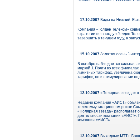
17.10.2007
Виды на Нижний. Есть
Компания «Голден Телеком» совме
стратегии по выходу «Голден Теле
завершить в текущем году, а запу
15.10.2007
Золотая осень J-инте
В октябре наблюдается сильная а
маркой J. Почти во всех филиала
лимитных тарифах, увеличена скор
тарифов, но и стимулирование по
12.10.2007
«Полярная звезда» о
Недавно компания «АИСТ» объяви
телекоммуникационном рынке Самар
«Полярная звезда» располагает с
деятельности компании «АИСТ». П
компании «АИСТ».
12.10.2007
Выходные МТТ в Баш