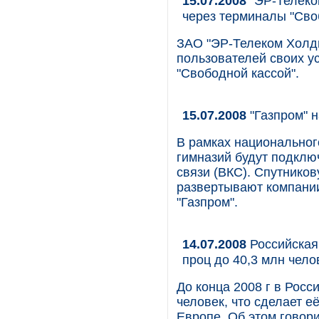
15.07.2008
"ЭР-Телеком
через терминалы "Сво
ЗАО "ЭР-Телеком Холди
пользователей своих ус
"Свободной кассой".
15.07.2008
"Газпром" 
В рамках национального
гимназий будут подклю
связи (ВКС). Спутнико
развертывают компании
"Газпром".
14.07.2008
Российская 
проц до 40,3 млн чело
До конца 2008 г в Росс
человек, что сделает е
Европе. Об этом говори