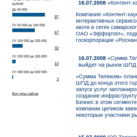
16.07.2008
«Контент-ха
рублей
До 50 000
Компания «Контент-хау
97
интерактивных сервисо
От 50 000 до 100 000
июля в сетях самарско
67
ОАО «Эффортел», подк
госкорпорации «Роснан
От 100 000 до 200 000
32
От 200 000 до 300 000
16.07.2008
«Сумма Тел
10
выйдет на рынок ШПД
От 300 000 до 500 000
«Сумма Телеком» плани
3
ШПД до конца этого го
запуск услуг запланиро
Все типы сайтов
создание инфраструкту
Бизнес в этом сегмент
компании целиком зави
некоторые участники р