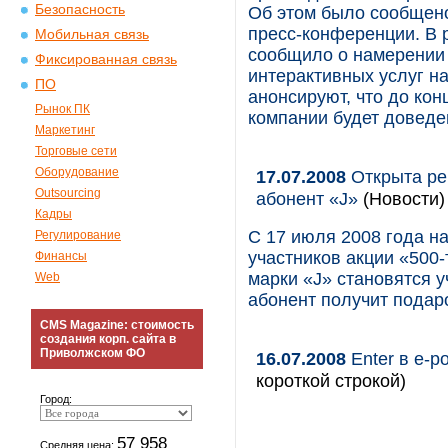
Безопасность
Об этом было сообщено
пресс-конференции. В 
Мобильная связь
сообщило о намерении 
Фиксированная связь
интерактивных услуг на
ПО
анонсируют, что до кон
Рынок ПК
компании будет доведе
Маркетинг
Торговые сети
Оборудование
17.07.2008
Открыта ре
Outsourcing
абонент «J»
(Новости)
Кадры
С 17 июля 2008 года на
Регулирование
участников акции «500
Финансы
марки «J» становятся 
Web
абонент получит подар
CMS Magazine: стоимость
создания корп. сайта в
Приволжском ФО
16.07.2008
Enter в e-p
короткой строкой)
Город:
57 958
Средняя цена: