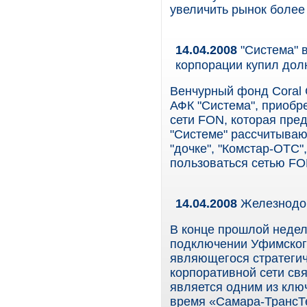
увеличить рынок более 
14.04.2008
"Система" 
корпорации купил долю
Венчурный фонд Coral 
АФК "Система", приобр
сети FON, которая пред
"Системе" рассчитывают
"дочке", "Комстар-ОТС"
пользоваться сетью FON
14.04.2008
Железнодо
В конце прошлой неде
подключении Уфимског
являющегося стратеги
корпоративной сети св
является одним из клю
время «Самара-ТрансТ