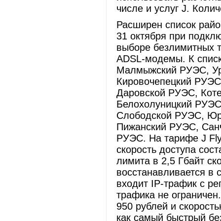
числе и услуг J. Коли
Расширен список райо
31 октября при подкл
выборе безлимитных т
ADSL-модемы. К спис
Малмыжский РУЭС, Ур
Кировочепецкий РУЭС
Даровской РУЭС, Кот
Белохолуницкий РУЭС
Слободской РУЭС, Юр
Пижанский РУЭС, Сан
РУЭС. На тарифе J Fl
скорость доступа сост
лимита в 2,5 Гбайт ск
восстанавливается в 
входит IP-трафик с р
трафика не ограничен
950 рублей и скорость
как самый быстрый бе