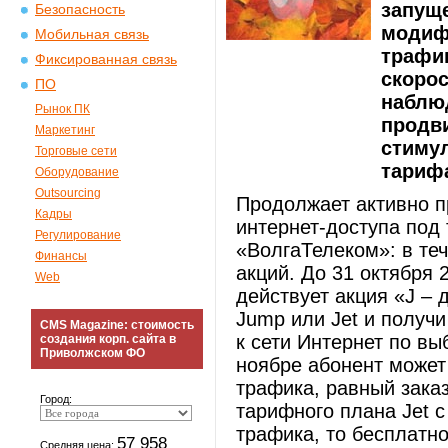
запущ
Безопасность
модиф
Мобильная связь
трафи
Фиксированная связь
скорос
ПО
наблюд
Рынок ПК
продв
Маркетинг
стиму
Торговые сети
тариф
Оборудование
Outsourcing
Продолжает активно п
Кадры
интернет-доступа под
Регулирование
«ВолгаТелеком»: в те
Финансы
акций. До 31 октября 
Web
действует акция «J – 
Jump или Jet и получ
CMS Magazine: стоимость
к сети Интернет по вы
создания корп. сайта в
Приволжском ФО
ноябре абонент может
трафика, равный зака
Город:
тарифного плана Jet 
трафика, то бесплатн
57 958
Средняя цена: