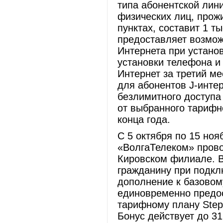
типа абонентской лин
физических лиц, про
пунктах, составит 1 т
предоставляет возмож
Интернета при устано
установки телефона и
Интернет за третий м
для абонентов J-инте
безлимитного доступа 
от выбранного тарифно
конца года.
С 5 октября по 15 но
«ВолгаТелеком» прово
Кировском филиале. В
гражданину при подкл
дополнение к базовом
единовременно предос
тарифному плану Step,
Бонус действует до 3