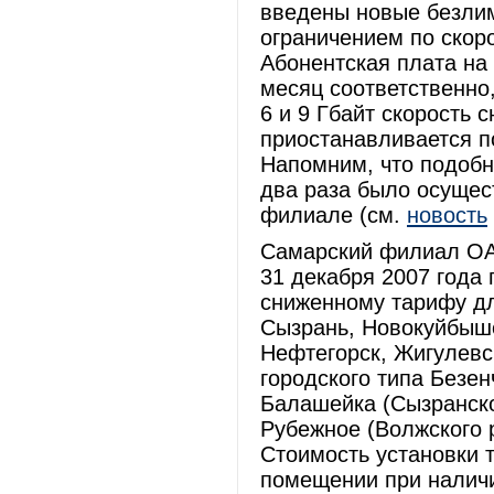
введены новые безлим
ограничением по скор
Абонентская плата на 
месяц соответственно
6 и 9 Гбайт скорость с
приостанавливается п
Напомним, что подобн
два раза было осущес
филиале (см.
новость
Самарский филиал ОАО
31 декабря 2007 года 
сниженному тарифу дл
Сызрань, Новокуйбыше
Нефтегорск, Жигулевск
городского типа Безен
Балашейка (Сызранско
Рубежное (Волжского р
Стоимость установки
помещении при наличи