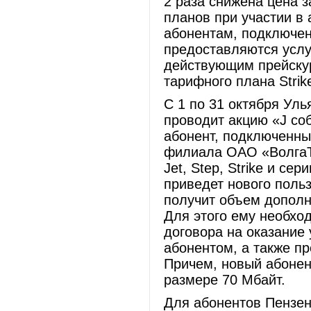
2 раза снижена цена 
планов при участии в 
абонентам, подключен
предоставляются услу
действующим прейскур
тарифного плана Strik
С 1 по 31 октября Ул
проводит акцию «J со
абонент, подключенны
филиала ОАО «ВолгаТ
Jet, Step, Strike и с
приведет нового поль
получит объем дополн
Для этого ему необхо
договора на оказание
абонентом, а также п
Причем, новый абонен
размере 70 Мбайт.
Для абонентов Пензе