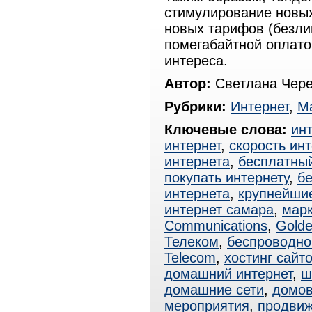
стимулирование новых
новых тарифов (безли
помегабайтной оплато
интереса.
Автор:
Светлана Чере
Рубрики:
Интернет
,
Ма
Ключевые слова:
ин
интернет
,
скорость ин
интернета
,
бесплатный
покупать интернету
,
б
интернета
,
крупнейши
интернет самара
,
марк
Communications
,
Golde
Телеком
,
беспроводно
Telecom
,
хостинг сайт
домашний интернет
,
ш
домашние сети
,
домов
мероприятия
,
продви