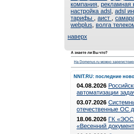
компания
,
рекламная 
настройка adsl
,
adsl и
тарифы
,
аист
,
самар
webplus
,
волга телеко
наверх
А знаете ли Вы что?
На Domenus.ru можно зарегистрир
NNIT.RU: последние нов
04.08.2026
Российск
автоматизации зада
03.07.2026
Системны
отечественные ОС д
18.06.2026
ГК «ЭОС»
«Весенний документ