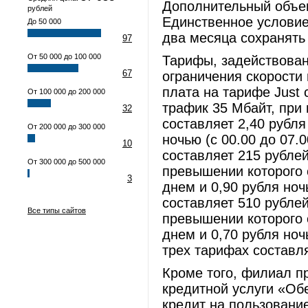
Дополнительный объем
рублей
Единственное условие
До 50 000
два месяца сохранять
97
От 50 000 до 100 000
Тарифы, задействован
67
ограничения скорости 
плата на тарифе Just 
От 100 000 до 200 000
трафик 35 Мбайт, при
32
составляет 2,40 рубля 
От 200 000 до 300 000
ночью (с 00.00 до 07.
10
составляет 215 рублей
От 300 000 до 500 000
превышении которого 
3
днем и 0,90 рубля ноч
составляет 510 рублей
Все типы сайтов
превышении которого 
днем и 0,70 рубля ноч
трех тарифах составля
Кроме того, филиал п
кредитной услуги «Об
кредит на пользовани