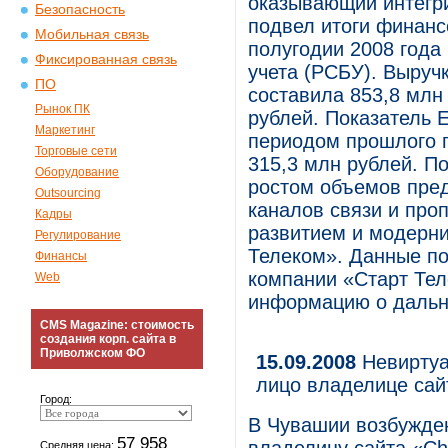
оказывающий интегр
Безопасность
подвел итоги финанс
Мобильная связь
полугодии 2008 года
Фиксированная связь
учета (РСБУ). Выруч
ПО
составила 853,8 млн
Рынок ПК
рублей. Показатель 
Маркетинг
периодом прошлого г
Торговые сети
315,3 млн рублей. П
Оборудование
ростом объемов пре
Outsourcing
каналов связи и проп
Кадры
развитием и модерни
Регулирование
Телеком». Данные п
Финансы
компании «Старт Тел
Web
информацию о дальн
CMS Magazine: стоимость
создания корп. сайта в
Приволжском ФО
15.09.2008
Невиртуа
лицо владелице сай
Город:
В Чувашии возбужден
57 958
Средняя цена: