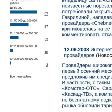
владелицу сайта «Ch
рублей
неизвестные порезал
До 50 000
потребовали закрыть
97
Гаврилиной, нападав
От 50 000 до 100 000
провайдера «Chebnet
67
критиковалась на ее
От 100 000 до 200 000
комментировать отка
32
От 200 000 до 300 000
12.09.2008
Интернет
10
провайдеров
(Новос
От 300 000 до 500 000
Провайдеры широкопо
3
первый осенний меся
предложив им специа
Все типы сайтов
В частности, с таки
«Комстар-ОТС», Сар
«Каскад-ТВ», а комп
по бесплатному подк
рынка обновили тари