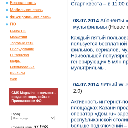
Безопасность
Старт квеста – в 11:00
Мобильная связь
Фиксированная связь
08.07.2014
Абоненты «
ПО
мультфильмы
(Новости
Рынок ПК
Каждый пятый пользов
Маркетинг
пользуется бесплатной 
Торговые сети
фильмов, сериалов, му
Оборудование
Наибольшей популярно
Outsourcing
генерирующих 5 млн пр
Кадры
мультфильмы.
Регулирование
Финансы
Web
04.07.2014
Летний Wi-F
2.0)
CMS Magazine: стоимость
создания корп. сайта в
Приволжском ФО
Активность интернет-по
площадках Казани прод
оператор «Дом.ru» заре
Город:
республиканской столи
больше подключений – 
57 958
Средняя цена: