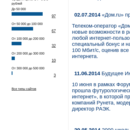
рублей
До 50 000
02.07.2014
«Дом.ru» п
97
От 50 000 до 100 000
Телеком-оператор «Дом
67
новые возможности в р
любой интернет-пользо
От 100 000 до 200 000
специальный бонус и н
32
100 Мбит/c, оценив вс
От 200 000 до 300 000
интернета.
10
От 300 000 до 500 000
11.06.2014
Будущее Ин
3
10 июня в рамках Фору
Все типы сайтов
прошла футурологичес
интернет», в которой 
компаний Рунета, моде
директор РАЭК.
29.05.2014
2000 школь