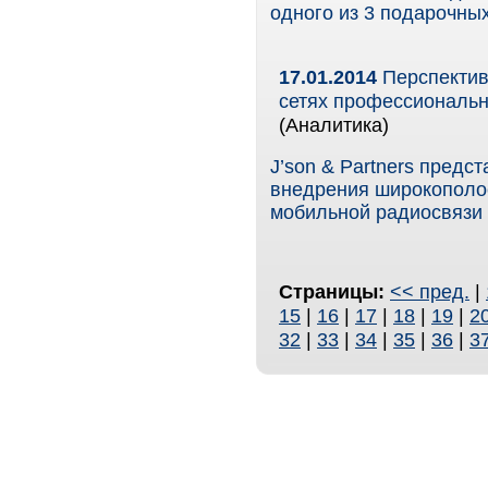
одного из 3 подарочны
17.01.2014
Перспектив
сетях профессиональн
(Аналитика)
J’son & Partners предс
внедрения широкополо
мобильной радиосвязи 
Страницы:
<< пред.
|
15
|
16
|
17
|
18
|
19
|
2
32
|
33
|
34
|
35
|
36
|
3