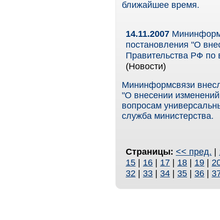
ближайшее время.
14.11.2007
Мининформс
постановления "О вне
Правительства РФ по 
(Новости)
Мининформсвязи внесл
"О внесении изменений
вопросам универсальны
служба министерства.
Страницы:
<< пред.
|
15
|
16
|
17
|
18
|
19
|
2
32
|
33
|
34
|
35
|
36
|
3