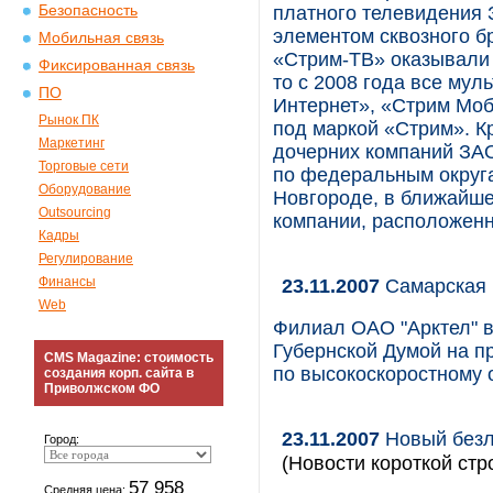
Безопасность
платного телевидения 
элементом сквозного б
Мобильная связь
«Стрим-ТВ» оказывали 
Фиксированная связь
то с 2008 года все му
ПО
Интернет», «Стрим Моб
Рынок ПК
под маркой «Стрим». К
Маркетинг
дочерних компаний ЗА
Торговые сети
по федеральным округ
Оборудование
Новгороде, в ближайше
Outsourcing
компании, расположен
Кадры
Регулирование
Финансы
23.11.2007
Самарская 
Web
Филиал ОАО "Арктел" в
Губернской Думой на п
CMS Magazine: стоимость
по высокоскоростному 
создания корп. сайта в
Приволжском ФО
23.11.2007
Новый безл
Город:
(Новости короткой стр
57 958
Средняя цена: