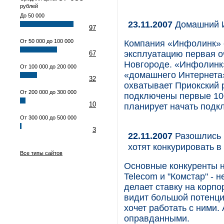
рублей
До 50 000
23.11.2007
Домашний И
97
От 50 000 до 100 000
Компания «Инфолинк» с
эксплуатацию первая о
67
Новгороде. «Инфолинк»
От 100 000 до 200 000
«домашнего Интернета
32
охватывает Приокский 
От 200 000 до 300 000
подключены первые 100
10
планирует начать подкл
От 300 000 до 500 000
3
22.11.2007
Разошлись в
хотят конкурировать в
Все типы сайтов
Основные конкуренты н
Telecom и "Комстар" - н
делает ставку на корпо
видит большой потенци
хочет работать с ними.
оправданными.