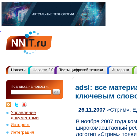
Новости
Новости 2.0
Тесты цифровой техники
Интервью
adsl: все матер
Подписка на новости:
ключевым слов
26.11.2007
«Стрим». Е
Управление
документами
В ноябре 2007 года ко
Интернет
широкомасштабный реб
Интеграция
логотип «Стрим» появи