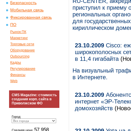
RU-CENTER, аккреди
Безопасность
приступил к приему 
Мобильная связь
региональных органо
Фиксированная связь
для государственных
ПО
кириллическом доме
Рынок ПК
Маркетинг
Торговые сети
23.10.2009
Cisco: е
Оборудование
широкополосных се
Outsourcing
в 11,4 гигабайта
(Но
Кадры
Регулирование
На визуальный трафи
Финансы
в Интернете.
Web
23.10.2009
Абонентс
CMS Magazine: стоимость
создания корп. сайта в
интернет «ЭР-Телек
Приволжском ФО
домохозяйств
(Новос
Город:
57 958
23.10.2009
Yota на 
Средняя цена: