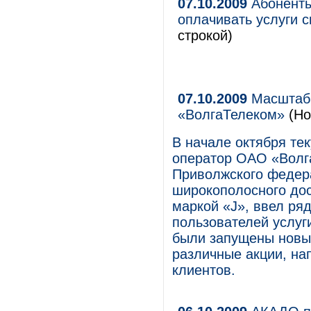
07.10.2009
Абоненты
оплачивать услуги 
строкой)
07.10.2009
Масштабн
«ВолгаТелеком»
(Но
В начале октября те
оператор ОАО «Волг
Приволжского федера
широкополосного дос
маркой «J», ввел ря
пользователей услу
были запущены новые
различные акции, на
клиентов.