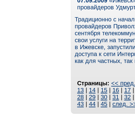
07.09.2009
«Ижевск»
провайдеров Удмур
Традиционно с начал
провайдеров Приволж
сентября телекомму
свои услуги на терри
в Ижевске, запустил
доступа к сети Инте
как для частных, так
Страницы:
<< пред
13
|
14
|
15
|
16
|
17
28
|
29
|
30
|
31
|
32
43
|
44
|
45
|
след. >