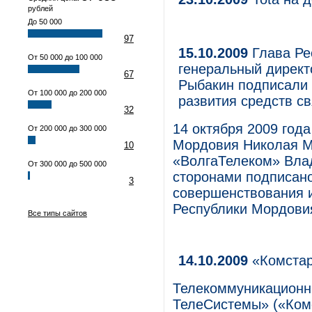
рублей
До 50 000
97
15.10.2009
Глава Ре
От 50 000 до 100 000
генеральный дирек
67
Рыбакин подписали 
От 100 000 до 200 000
развития средств св
32
14 октября 2009 год
От 200 000 до 300 000
Мордовия Николая М
10
«ВолгаТелеком» Влад
От 300 000 до 500 000
сторонами подписан
3
совершенствования и
Республики Мордови
Все типы сайтов
14.10.2009
«Комстар
Телекоммуникационн
ТелеСистемы» («Ком