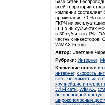
базе сетей беспровод
всей территории стра
компании составляет 
проживания 70 % насе
ГКРЧ на эксплуатацию
ГГц в 88 субъектах РФ,
в 30 субъектах РФ. О
частных инвесторов. 
WiMAX Forum.
Автор:
Светлана Чере
Рубрики:
Интернет
,
Ма
Ключевые слова:
ин
интернет
,
скорость ин
сеть
,
безлимитный инт
крупнейшие интернет
Wi Fi сети
,
WiMAX
,
Ст
беспроводной доступ
широкополосный дост