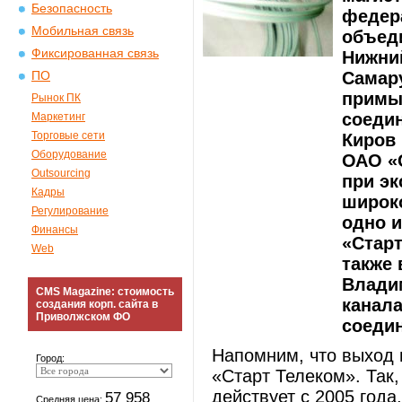
Безопасность
федера
Мобильная связь
объед
Фиксированная связь
Нижний
Самару
ПО
примы
Рынок ПК
соеди
Маркетинг
Торговые сети
Киров 
Оборудование
ОАО «
Outsourcing
при эк
Кадры
широко
Регулирование
одно 
Финансы
«Старт
Web
также 
Влади
CMS Magazine: стоимость
канала
создания корп. сайта в
Приволжском ФО
соеди
Напомним, что выход 
Город:
«Старт Телеком». Так
действует с 2005 года
57 958
Средняя цена: