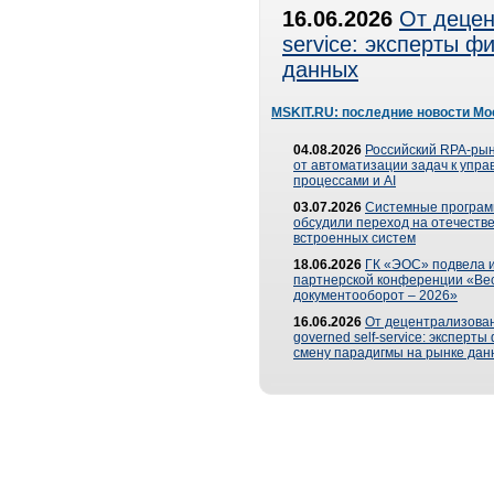
16.06.2026
От децен
service: эксперты 
данных
MSKIT.RU: последние новости Мо
04.08.2026
Российский RPA-рын
от автоматизации задач к упр
процессами и AI
03.07.2026
Системные програ
обсудили переход на отечеств
встроенных систем
18.06.2026
ГК «ЭОС» подвела и
партнерской конференции «Ве
документооборот – 2026»
16.06.2026
От децентрализован
governed self-service: эксперт
смену парадигмы на рынке дан