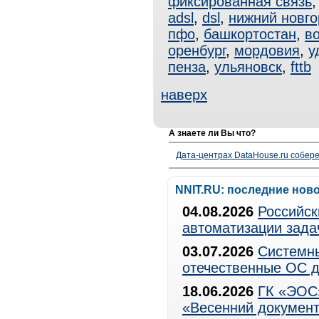
фиксированная связь
adsl
,
dsl
,
нижний новг
пфо
,
башкортостан
,
в
оренбург
,
мордовия
,
у
пенза
,
ульяновск
,
fttb
наверх
А знаете ли Вы что?
Дата-центрах DataHouse.ru собер
NNIT.RU: последние нов
04.08.2026
Российск
автоматизации зада
03.07.2026
Системны
отечественные ОС д
18.06.2026
ГК «ЭОС»
«Весенний документ