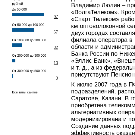
рублей
Владимир Люлин – пр
До 50 000
«ВолгаТелеком». Кром
97
«Старт Телеком» работ
км оптоволоконной се
От 50 000 до 100 000
двух городах составля
67
филиала оператора в
От 100 000 до 200 000
области и администра
32
Банка России по Ниже
От 200 000 до 300 000
«Эллис Банк», «Внешт
10
и т. д., а из федерал
От 300 000 до 500 000
присутствуют Пенсио
3
К июлю 2007 года в П
подразделений, распо
Все типы сайтов
Саратове, Казани. В 
приобретена телекомм
альтернативных операт
модернизирована и по
Создание данных под
эффективность оказан