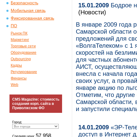
Безопасность
15.01.2009
Бодрое н
Мобильная связь
(Новости)
Фиксированная связь
В январе 2009 года 
ПО
Самарской области о
Рынок ПК
предложений для св
Маркетинг
«ВолгаТелеком» с 1 
Торговые сети
скоростей на безлим
Оборудование
для частных абонент
Outsourcing
Кадры
АИСТ, осуществляющ
Регулирование
внесла с начала год
Финансы
своих услуг, а прова
Web
январе акцию по льг
Отметим, что другие
CMS Magazine: стоимость
Самарской области, 
создания корп. сайта в
и запустили специал
Приволжском ФО
Город:
14.01.2009
«ЭР-Теле
доступ в Интернет 
57 958
Средняя цена: