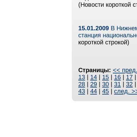
(Новости короткой с
15.01.2009
В Нижнем
станция национальн
короткой строкой)
Страницы:
<< пред
13
|
14
|
15
|
16
|
17
28
|
29
|
30
|
31
|
32
43
|
44
|
45
|
след. >