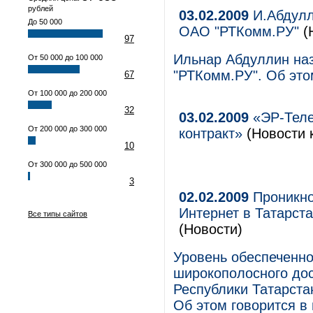
рублей
03.02.2009
И.Абдулл
До 50 000
ОАО "РТКомм.РУ"
(
97
Ильнар Абдуллин на
От 50 000 до 100 000
"РТКомм.РУ". Об это
67
От 100 000 до 200 000
32
03.02.2009
«ЭР-Теле
От 200 000 до 300 000
контракт»
(Новости 
10
От 300 000 до 500 000
3
02.02.2009
Проникно
Интернет в Татарста
Все типы сайтов
(Новости)
Уровень обеспеченно
широкополосного дос
Республики Татарстан
Об этом говорится в