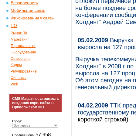
отложил первичное р
Безопасность
на более поздние сро
Мобильная связь
конференции сообщи
Фиксированная связь
Холдинг" Андрей Се
ПО
Рынок ПК
05.02.2009
Выручка 
Маркетинг
Торговые сети
выросла на 127 проц
Оборудование
Выручка телекоммун
Outsourcing
Кадры
Холдинг" в 2008 г по
Регулирование
выросла на 127 проц 
Финансы
Об этом сегодня на
Web
генеральный директ
CMS Magazine: стоимость
создания корп. сайта в
04.02.2009
ТТК пред
Приволжском ФО
государственному п
короткой строкой)
Город:
57 958
Средняя цена: