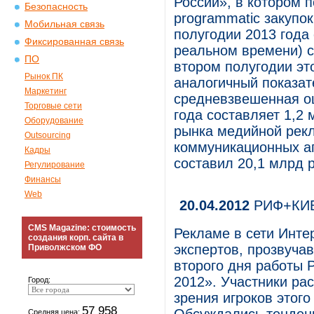
России», в котором 
Безопасность
programmatic закупок
Мобильная связь
полугодии 2013 года
Фиксированная связь
реальном времени) с
ПО
втором полугодии эт
Рынок ПК
аналогичный показат
Маркетинг
средневзвешенная оц
Торговые сети
года составляет 1,2 
Оборудование
рынка медийной рекл
Outsourcing
коммуникационных аг
Кадры
составил 20,1 млрд 
Регулирование
Финансы
Web
20.04.2012
РИФ+КИБ 
CMS Magazine: стоимость
Рекламе в сети Инт
создания корп. сайта в
экспертов, прозвуча
Приволжском ФО
второго дня работы
2012». Участники рас
Город:
зрения игроков этого
57 958
Средняя цена: