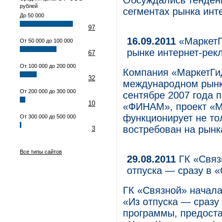
Обсуждались тенден
рублей
сегментах рынка инт
До 50 000
97
16.09.2011
«МаркетГ
От 50 000 до 100 000
рынке интернет-рек
67
От 100 000 до 200 000
Компания «МаркетГи
32
международном рынк
От 200 000 до 300 000
сентябре 2007 года 
10
«ФИНАМ», проект «М
функционирует не тол
От 300 000 до 500 000
востребован на рынк
3
Все типы сайтов
29.08.2011
ГК «Связ
отпуска — сразу в 
ГК «Связной» начал
«Из отпуска — сразу
программы, предост