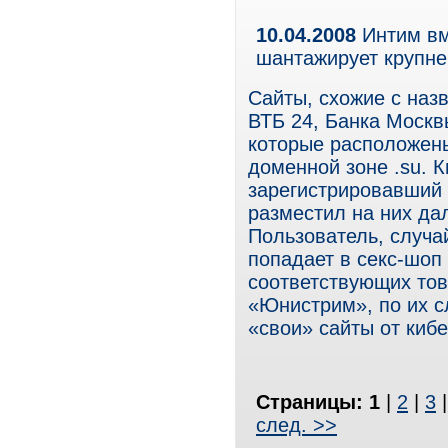
10.04.2008
Интим вм
шантажирует крупн
Сайты, схожие с наз
ВТБ 24, Банка Москв
которые расположены
доменной зоне .su. 
зарегистрировавший s
разместил на них да
Пользователь, случа
попадает в секс-шоп
соответствующих тов
«Юнистрим», по их с
«свои» сайты от киб
Страницы:
1
|
2
|
3
след. >>