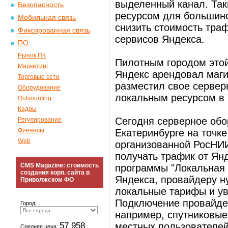
выделенный канал. Так
Безопасность
ресурсом для большинс
Мобильная связь
снизить стоимость траф
Фиксированная связь
сервисов Яндекса.
ПО
Рынок ПК
Пилотным городом этой
Маркетинг
Яндекс арендовал маги
Торговые сети
разместил свое сервер
Оборудование
локальным ресурсом в 
Outsourcing
Кадры
Сегодня серверное обо
Регулирование
Финансы
Екатеринбурге на точке
Web
организованной РосНИ
получать трафик от Ян
CMS Magazine: стоимость
программы "Локальная 
создания корп. сайта в
Яндекса, провайдеру н
Приволжском ФО
локальные тарифы и ув
Подключение провайдер
Город:
например, спутниковые
57 958
местных пользователей
Средняя цена: