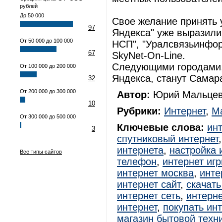
рублей
До 50 000
Свое желание принять 
97
Яндекса" уже выразили
От 50 000 до 100 000
НСП", "Уралсвязьинфор
67
SkyNet-On-Line.
Следующими городами,
От 100 000 до 200 000
Яндекса, станут Самар
32
От 200 000 до 300 000
Автор:
Юрий Мальцев
10
Рубрики:
Интернет
,
Ма
От 300 000 до 500 000
Ключевые слова:
ин
3
спутниковый интернет
интернета
,
настройка 
Все типы сайтов
телефон
,
интернет иг
интернет москва
,
инте
интернет сайт
,
скачать
интернет сеть
,
интерне
интернет
,
покупать ин
магазин бытовой техн