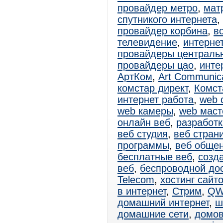
провайдер метро
,
мат
спутникого интернета
,
провайдер корбина
,
в
телевидение
,
интерне
провайдеры централь
провайдеры цао
,
инте
АртКом
,
Art Communica
комстар директ
,
Комст
интернет работа
,
web 
web камеры
,
web маст
онлайн веб
,
разработк
веб студия
,
веб стран
программы
,
веб обще
бесплатные веб
,
созд
веб
,
беспроводной до
Telecom
,
хостинг сайт
в интернет
,
Стрим
,
QW
домашний интернет
,
ш
домашние сети
,
домов