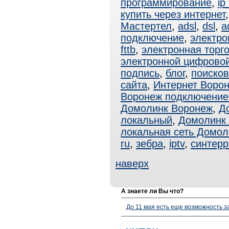
программирование
,
ip
купить через интернет
Мастертел
,
adsl
,
dsl
,
a
подключение
,
электро
fttb
,
электронная торг
электронной цифрово
подпись
,
блог
,
поисков
сайта
,
Интернет Воро
Воронеж подключение
Домолинк Воронеж
,
Д
локальный
,
Домолинк 
локальная сеть Домол
ru
,
зебра
,
iptv
,
синтерр
наверх
А знаете ли Вы что?
До 11 мая есть еще возможность з